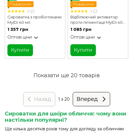
Подарунок
Подарунок
3
3
Сироватка з пробіотиками
Відбілюючий активатор
MyIDi 40 мл
проти пігментації MyIDi 40
мл
1 357 грн
1 085 грн
Оптові ціни
Оптові ціни
Купити
Купити
Показати ще 20 товарів
Назад
Вперед
1
з 20
Сироватки для шкіри обличчя: чому вони
настільки популярні?
Ще кілька десятків років тому для догляду за обличчям