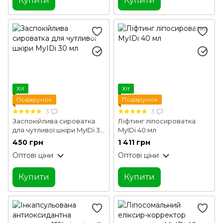
Купити
Купити
Хіт
Хіт
Подарунок
Подарунок
3
3
Заспокійлива сироватка
Ліфтинг ліпосироватка
для чутливої шкіри MyIDi 30
MyIDi 40 мл
мл
450 грн
1 411 грн
Оптові ціни
Оптові ціни
Купити
Купити