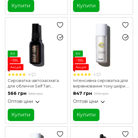
Купити
Купити
Хіт
Хіт
−15%
−15%
Акція
Акція
6
5
Сироватка-автозасмага
Інтенсивна сироватка для
для обличчя Self Tan
вирівнювання тону шкіри з
Golden Kiss Hillary 30 мл
вітаміном С Vitamin C
566 грн
847 грн
666 грн
996 грн
Іntensive Еven Skin Tone
Оптові ціни
Оптові ціни
Serum Hillary 30 мл
Купити
Купити