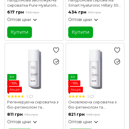
сироватка Pure Hyaluronic
Smart Hyaluronic Hillary 30
Hillary 30 мл
мл
617 грн
434 грн
726 грн
510 грн
Оптові ціни
Оптові ціни
Купити
Купити
Хіт
Хіт
−15%
−15%
Акція
Акція
5
5
Регенеруюча сироватка з
Оновлююча сироватка з
біо-ретинолом та
біо-ретинолом та
скваланом Bakuchiol &
осмолітами Bakuchiol &
811 грн
821 грн
954 грн
966 грн
Olive Squalane Skin
Osmolytes Skin Resurfacing
Оптові ціни
Оптові ціни
Renewal Serum Hillary 30
Serum Hillary 30 мл
мл