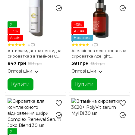
Хіт
−15%
−15%
Акція
Акція
Новинка
6
1
Антиоксидантна пептидна
Азелаїнова освітлювальна
сироватка з вітаміном С
сироватка Azelight
Antioxidant Age Reverse
Defense Serum Hillary 30 мл
847 грн
581 грн
996 грн
684 грн
Serum 30+ Hillary 30 мл
Оптові ціни
Оптові ціни
Купити
Купити
Хіт