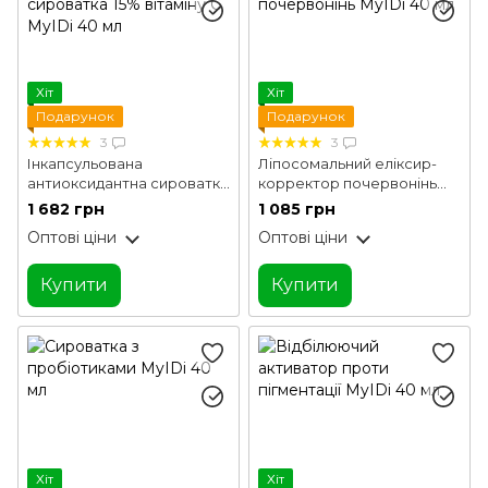
Хіт
Хіт
Подарунок
Подарунок
3
3
Інкапсульована
Ліпосомальний еліксир-
антиоксидантна сироватка
корректор почервонінь
15% вітаміну С MyIDi 40 мл
MyIDi 40 мл
1 682 грн
1 085 грн
Оптові ціни
Оптові ціни
Купити
Купити
Хіт
Хіт