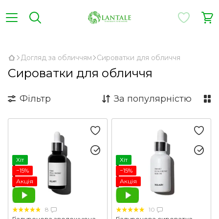
,
Догляд за обличчям
Сироватки для обличчя
Сироватки для обличчя
Фільтр
За популярністю
Хіт
Хіт
−15%
−15%
Акція
Акція
8
10
Гіалуронова зволожуюча
Гіалуронова сироватка