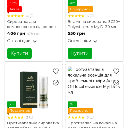
−15%
Хіт
Акція
Подарунок
4
3
Сироватка для
Вітамінна сироватка 3C20+
комплексного відновлення
PolyVit serum MyIDi 30 мл
шкіри Complex Renewal
406 грн
550 грн
478 грн
Serum Joko Blend 30 мл
Оптові ціни
Оптові ціни
Купити
Купити
Хіт
Хіт
Подарунок
Подарунок
3
3
Протизапальна сироватка
Протизапальна локальна
для проблемної шкіри
есенція для проблемної