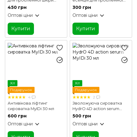
Acne-Off control serum
шкіри Acne-Off local
450 грн
300 грн
MyIDi 30 мл
essence MyIDi 15 мл
Оптові ціни
Оптові ціни
Купити
Купити
Хіт
Хіт
Подарунок
Подарунок
4
2
Антивікова ліфтинг
Зволожуюча сироватка
сироватка MyIDi 30 мл
HydrO 4D action serum
MyIDi 30 мл
600 грн
500 грн
Оптові ціни
Оптові ціни