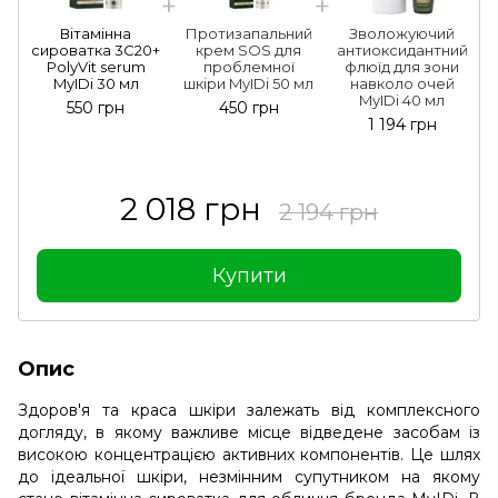
Вітамінна
Протизапальний
Зволожуючий
сироватка 3C20+
крем SOS для
антиоксидантний
PolyVit serum
проблемної
флюїд для зони
MyIDi 30 мл
шкіри MyIDi 50 мл
навколо очей
MyIDi 40 мл
550 грн
450 грн
1 194 грн
2 018 грн
2 194 грн
Купити
Опис
Здоров'я та краса шкіри залежать від комплексного
догляду, в якому важливе місце відведене засобам із
високою концентрацією активних компонентів. Це шлях
до ідеальної шкіри, незмінним супутником на якому