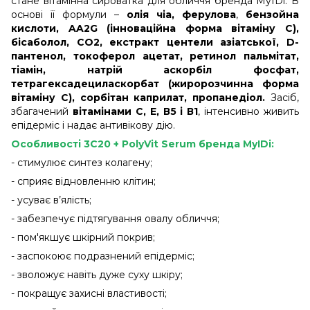
стане вітамінна сироватка для обличчя бренда MyIDi. В
основі її формули –
олія чіа, ферулова
,
бензойна
кислоти, AA2G (інноваційна форма вітаміну С),
бісаболол, СО2, екстракт центели азіатської, D-
пантенол, токоферол ацетат, ретинол пальмітат,
тіамін, натрій аскорбіл фосфат,
тетрагексадециласкорбат (жиророзчинна форма
вітаміну С), сорбітан каприлат, пропанедіол.
Засіб,
збагачений
вітамінами С, Е, В5 і В1
, інтенсивно живить
епідерміс і надає антивікову дію.
Особливості 3C20 + PolyVit Serum бренда MyIDi:
- стимулює синтез колагену;
- сприяє відновленню клітин;
- усуває в’ялість;
- забезпечує підтягування овалу обличчя;
- пом'якшує шкірний покрив;
- заспокоює подразнений епідерміс;
- зволожує навіть дуже суху шкіру;
- покращує захисні властивості;