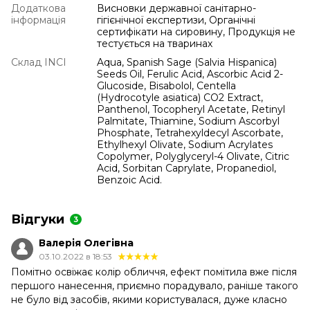
Додаткова
Висновки державної санітарно-
інформація
гігієнічної експертизи, Органічні
сертифікати на сировину, Продукція не
тестується на тваринах
Склад INCI
Aqua, Spanish Sage (Salvia Hispanica)
Seeds Oil, Ferulic Acid, Ascorbic Acid 2-
Glucoside, Bisabolol, Centella
(Hydrocotyle asiatica) CO2 Extract,
Panthenol, Tocopheryl Acetate, Retinyl
Palmitate, Thiamine, Sodium Ascorbyl
Phosphate, Tetrahexyldecyl Ascorbate,
Ethylhexyl Olivate, Sodium Acrylates
Copolymer, Polyglyceryl-4 Olivate, Citric
Acid, Sorbitan Caprylate, Propanediol,
Benzoic Acid.
Відгуки
3
Валерія Олегівна
03.10.2022 в 18:53
Помітно освіжає колір обличчя, ефект помітила вже після
першого нанесення, приємно порадувало, раніше такого
не було від засобів, якими користувалася, дуже класно