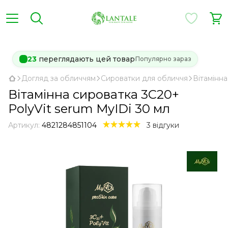
23
переглядають цей товар
Популярно зараз
Догляд за обличчям
Сироватки для обличчя
Вітамінна
Вітамінна сироватка 3C20+
PolyVit serum MyIDi 30 мл
Артикул:
4821284851104
3 відгуки