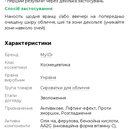
- перший результат через декілька застосувань.
Спосіб застосування
Наносіть щодня вранці і/або ввечері на попередньо
очищену шкіру обличчя, шиї та зони декольте (уникайте
зони навколо очей).
Характеристики
Бренд
MyIDi
Клас
Космецевтика
косметики
Країна
Україна
виробник
Група товарів
Сироватки для обличчя
Етапи
Зволоження
догляду
Призначення
Антивікове, Ліфтинг-ефект, Проти
зморшок, Розгладження
Активні
Олія чіа, ферулова, бензойна кислоти,
компоненти
AA2G (інноваційна форма вітаміну С),