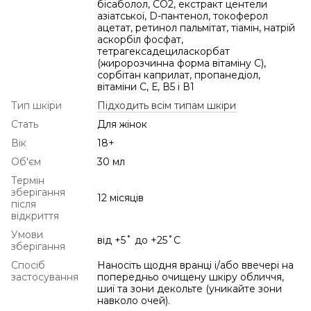
бісаболол, СО2, екстракт центели
азіатської, D-пантенол, токоферол
ацетат, ретинол пальмітат, тіамін, натрій
аскорбіл фосфат,
тетрагексадециласкорбат
(жиророзчинна форма вітаміну С),
сорбітан каприлат, пропанедіол,
вітаміни С, Е, В5 і В1
Тип шкіри
Підходить всім типам шкіри
Стать
Для жінок
Вік
18+
Об'єм
30 мл
Термін
зберігання
12 місяців
після
відкриття
Умови
від +5˚ до +25˚С
зберігання
Спосіб
Наносіть щодня вранці і/або ввечері на
застосування
попередньо очищену шкіру обличчя,
шиї та зони декольте (уникайте зони
навколо очей).