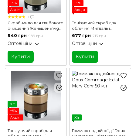
−5%
−5%
Акція
Акція
1
Скраб-мило для глибокого
Тонізуючий скраб для
очищення Женьшень Vigor
обличчя Мигдаль і
100 мл
Апельсин Vigor 50 мл
940 грн
677 грн
989 грн
713 грн
Оптові ціни
Оптові ціни
Купити
Купити
Хіт
−5%
Акція
Хіт
Тонізуючий скраб для
Гоммаж подвійної дії Doux
обличчя Мигдаль і
Gommage Eclat Mary Cohr