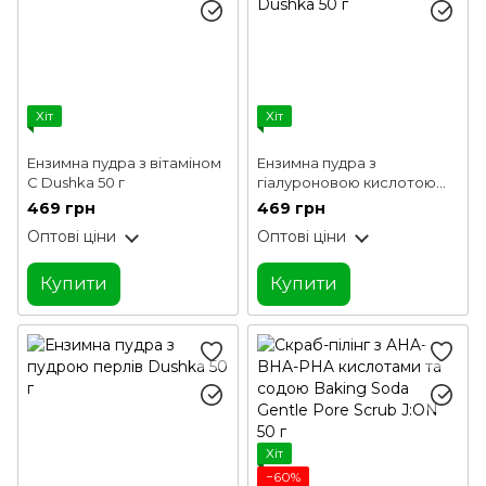
Хіт
Хіт
Ензимна пудра з вітаміном
Ензимна пудра з
С Dushka 50 г
гіалуроновою кислотою
Dushka 50 г
469 грн
469 грн
Оптові ціни
Оптові ціни
Купити
Купити
Хіт
−60%