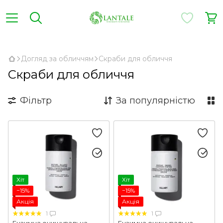
,
Догляд за обличчям
Скраби для обличчя
Скраби для обличчя
Фільтр
За популярністю
Хіт
Хіт
−15%
−15%
Акція
Акція
1
1
Ензимна очищувальна
Ензимна очищувальна