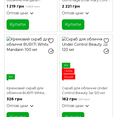
Апельсин Vigor 100 мл
50 мл
1 219 грн
2 221 грн
1 283 грн
Оптові ціни
Оптові ціни
Купити
Купити
Хіт
−30%
Хіт
Акція
Кремовий скраб для
Скраб для обличчя Under
обличчя BURITI White
Control Beauty Jar 120 мл
Mandarin 100 мл
326 грн
162 грн
231 грн
Оптові ціни
Оптові ціни