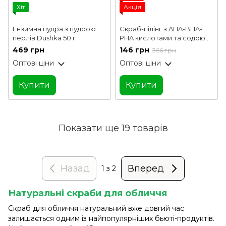
Хіт
Акція
Ензимна пудра з пудрою
Скраб-пілінг з AHA-BHA-
перлів Dushka 50 г
PHA кислотами та содою
Baking Soda Gentle Pore
469 грн
146 грн
366 грн
Scrub J:ON 50 г
Оптові ціни
Оптові ціни
Купити
Купити
Показати ще 19 товарів
Назад
Вперед
1
з 2
Натуральні скраби для обличчя
Скраб для обличчя натуральний вже довгий час
залишається одним із найпопулярніших бьюті-продуктів.