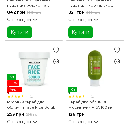
пудра для жирної та
пудра для нормальної,
комбінованої шкіри
сухої та чутливої шкіри
842 грн
821 грн
990 грн
966 грн
Enzyme Balance Cleanser
Enzyme Probio Cleanser
Оптові ціни
Оптові ціни
Powder Hillary 40 г
Powder Hillary 40 г
Купити
Купити
Хіт
−15%
Акція
Хіт
4
4
Рисовий скраб для
Скраб для обличчя
обличчя Face Rice Scrub
Морквяний ЯКА 100 мл
Joko Blend 100 г
253 грн
126 грн
298 грн
Оптові ціни
Оптові ціни