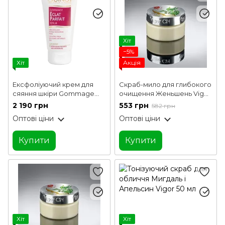
Хіт
−5%
Хіт
Акція
Ексфоліуючий крем для
Скраб-мило для глибокого
сяяння шкіри Gommage
очищення Женьшень Vigor
Eclat Parfait Guinot 50 мл
50 мл
2 190 грн
553 грн
582 грн
Оптові ціни
Оптові ціни
Купити
Купити
Хіт
Хіт