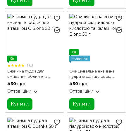
Купити
Купити
Хіт
Хіт
Новинка
1
Ензимна пудра для
Очищувальна ензимна
вмивання обличчя з
пудра із саліциловою
вітаміном С Biono 50 г
кислотою та каламіном
430 грн
430 грн
Biono 50 г
Оптові ціни
Оптові ціни
Купити
Купити