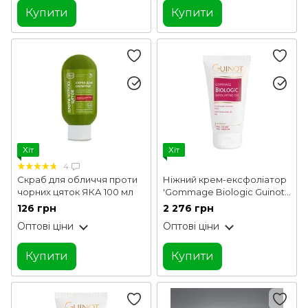
Купити
Купити
Хіт
Хіт
4
Скраб для обличчя проти
Ніжний крем-ексфоліатор
чорних цяток ЯКА 100 мл
'Gommage Biologic Guinot
50 мл
126 грн
2 276 грн
Оптові ціни
Оптові ціни
Купити
Купити