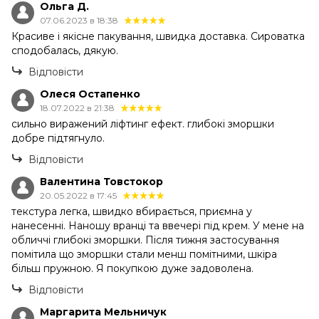
Ольга Д.
07.06.2023 в 18:38
Красиве і якісне пакування, швидка доставка. Сироватка
сподобалась, дякую.
Відповісти
Олеся Остапенко
18.07.2022 в 21:38
сильно виражений ліфтинг ефект. глибокі зморшки
добре підтягнуло.
Відповісти
Валентина Товстокор
20.05.2022 в 17:45
текстура легка, швидко вбирається, приємна у
нанесенні. Наношу вранці та ввечері під крем. У мене на
обличчі глибокі зморшки. Після тижня застосування
помітила що зморшки стали менш помітними, шкіра
більш пружною. Я покупкою дуже задоволена.
Відповісти
Маргарита Мельничук