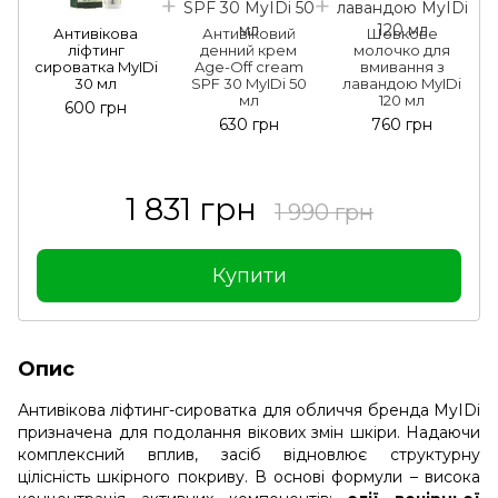
Антивікова
Антивіковий
Шовкове
ліфтинг
денний крем
молочко для
сироватка MyIDi
Age-Off cream
вмивання з
30 мл
SPF 30 MyIDi 50
лавандою MyIDi
мл
120 мл
600 грн
630 грн
760 грн
1 831 грн
1 990 грн
Купити
Опис
Антивікова ліфтинг-сироватка для обличчя бренда MyIDi
призначена для подолання вікових змін шкіри. Надаючи
комплексний вплив, засіб відновлює структурну
цілісність шкірного покриву. В основі формули – висока