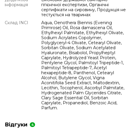
інформація
гігієнічної експертизи, Органічні
сертифікати на сировину, Продукція не
тестується на тваринах
Склад INCI
Aqua, Oenothera Biennis (Evening
Primrose) Oil, Rosa damascena Oil,
Ethylhexyl Palmitate, Ethylhexyl Olivate,
Sodium Acrylates Copolymer,
Polyglyceryl-4 Olivate, Cetearyl Olivate,
Sorbitan Olivate, Sodium Acetylated
Hyaluronate, Bisabolol, Propylheptyl
Caprylate, Hydrolyzed Yeast Protein,
Pentylene Glycol, Palmitoyl Tripeptide-1,
Palmitoyl Tetrapeptide-7, Acetyl
hexapeptide-8, Panthenol, Cetearyl
Alcohol, Butylene Glycol, Vigna
Aconitifolia Seed Extract, Maltodextrin,
Lecithin, Tocopherol, Ascorbyl Palmitate,
Hydrogenated Palm Glycerides Citrate,
Clary Sage Essential Oil, Sorbitan
Caprylate, Propanediol, Benzoic Acid,
Parfum.
Відгуки
4