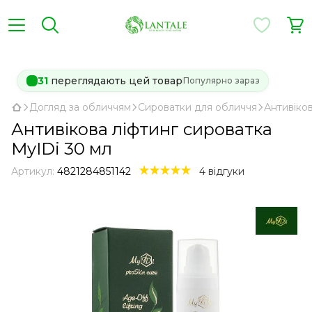
31
переглядають цей товар
Популярно зараз
Догляд за обличчям
Сироватки для обличчя
Антивіков
Антивікова ліфтинг сироватка
MyIDi 30 мл
Артикул:
4821284851142
4 відгуки