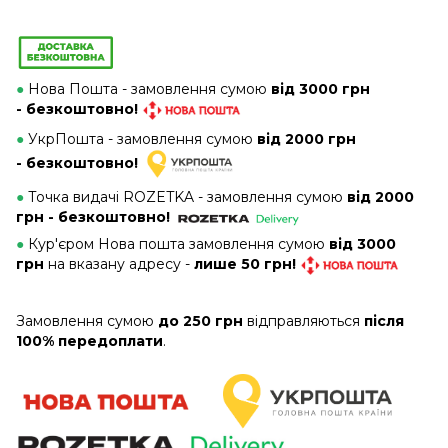
●
Нова Пошта - замовлення сумою
від 3000 грн
- безкоштовно!
●
УкрПошта - замовлення сумою
від 2000 грн
- безкоштовно!
●
Точка видачі ROZETKA - замовлення сумою
від 2000
грн - безкоштовно!
●
Кур'єром Нова пошта замовлення сумою
від 3000
грн
на вказану адресу -
лише 50 грн!
Замовлення сумою
до 250 грн
відправляються
після
100% передоплати
.