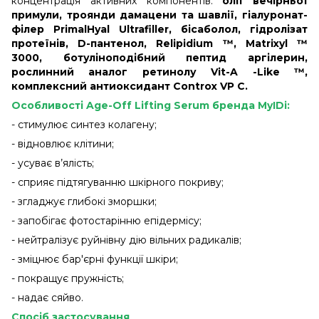
концентрація активних компонентів:
олії вечірньої
примули, троянди дамацени та шавлії, гіалуронат-
філер PrimalHyal Ultrafiller, бісаболол, гідролізат
протеїнів, D-пантенол, Relipidium ™, Matrixyl ™
3000, ботуліноподібний пептид аргілерин,
рослинний аналог ретинолу Vit-A -Like ™,
комплексний антиоксидант Controx VP C.
Особливості Age-Off Lifting Serum бренда MyIDi:
- стимулює синтез колагену;
- відновлює клітини;
- усуває в’ялість;
- сприяє підтягуванню шкірного покриву;
- згладжує глибокі зморшки;
- запобігає фотостарінню епідермісу;
- нейтралізує руйнівну дію вільних радикалів;
- зміцнює бар'єрні функції шкіри;
- покращує пружність;
- надає сяйво.
Спосіб застосування