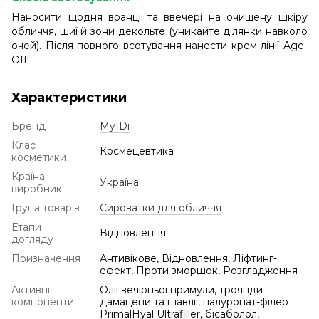
Наносити щодня вранці та ввечері на очищену шкіру
обличчя, шиї й зони декольте (уникайте ділянки навколо
очей). Після повного всотування нанести крем лінії Age-
Off.
Характеристики
Бренд
MyIDi
Клас
Космецевтика
косметики
Країна
Україна
виробник
Група товарів
Сироватки для обличчя
Етапи
Відновлення
догляду
Призначення
Антивікове, Відновлення, Ліфтинг-
ефект, Проти зморшок, Розгладження
Активні
Олії вечірньої примули, троянди
компоненти
дамацени та шавлії, гіалуронат-філер
PrimalHyal Ultrafiller, бісаболол,