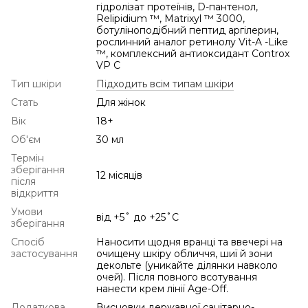
гідролізат протеїнів, D-пантенол,
Relipidium ™, Matrixyl ™ 3000,
ботуліноподібний пептид аргілерин,
рослинний аналог ретинолу Vit-A -Like
™, комплексний антиоксидант Controx
VP C
Тип шкіри
Підходить всім типам шкіри
Стать
Для жінок
Вік
18+
Об'єм
30 мл
Термін
зберігання
12 місяців
після
відкриття
Умови
від +5˚ до +25˚С
зберігання
Спосіб
Наносити щодня вранці та ввечері на
застосування
очищену шкіру обличчя, шиї й зони
декольте (уникайте ділянки навколо
очей). Після повного всотування
нанести крем лінії Age-Off.
Додаткова
Висновки державної санітарно-