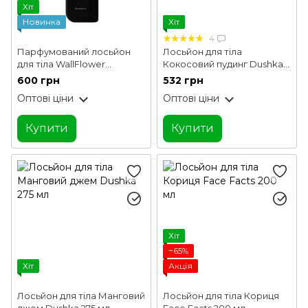
Хіт
Новинка
Хіт
4
Парфумований лосьйон
Лосьйон для тіла
для тіла WallFlower
Кокосовий пудинг Dushka
Rebellion 250 мл
275 мл
600 грн
532 грн
Оптові ціни
Оптові ціни
Купити
Купити
Хіт
−65%
Хіт
Акція
Лосьйон для тіла Манговий
Лосьйон для тіла Кориця
джем Dushka 275 мл
Face Facts 200 мл