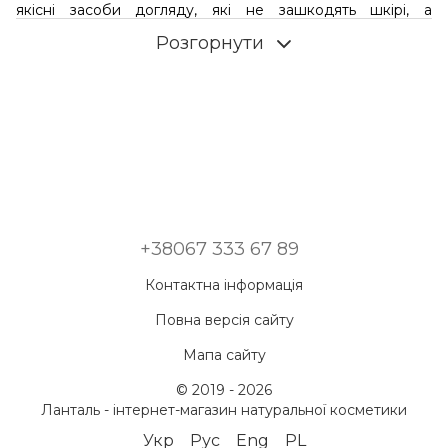
якісні засоби догляду, які не зашкодять шкірі, а
принесуть тільки користь? Перш за все, зверніть увагу на
Розгорнути
продукцію з натуральним складом.
Догляд за тілом складається з очищення, скрабування
або пілінгу, зволоження і живлення.
Натуральні лосьйони
для тіла
відповідають за зволоження - один з основних
етапів базової турботи про шкіру. Лосьйони потрібно
використовувати для пружності, еластичності шкіри,
відновлення водно-ліпідного балансу. Купити
зволожуючий лосьйон для тіла можна, в нашому
Інтернет-магазині з доставкою.
Залежно від характеристик, засіб додатково може
+38067 333 67 89
вирівнювати тон, надавати шкірі сяйво або блиск,
володіти моделюючою властивістю.
На сайті нашого
Контактна інформація
інтернет-магазину Lantale
, ви можете ознайомитися з
Повна версія сайту
докладним описом кожного продукту,
вибрати і купити
лосьйон для тіла недорого.
Мапа сайту
Як вибрати якісний і дієвий лосьйон
© 2019 - 2026
для тіла
Ланталь - інтернет-магазин натуральної косметики
Багато хто не розуміє відмінність між кремом і лосьйоном,
Укр
Рус
Eng
PL