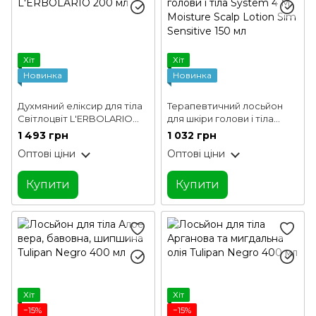
Хіт
Хіт
Новинка
Новинка
Духмяний еліксир для тіла
Терапевтичний лосьйон
Світлоцвіт L'ERBOLARIO
для шкіри голови і тіла
200 мл
System 4 M Moisture Scalp
1 493 грн
1 032 грн
Lotion Sim Sensitive 150 мл
Оптові ціни
Оптові ціни
Купити
Купити
Хіт
Хіт
−15%
−15%