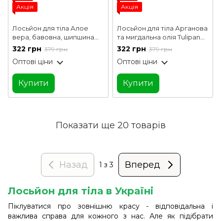
Акція
Акція
Лосьйон для тіла Алое
Лосьйон для тіла Арганова
вера, бавовна, шипшина
та мигдальна олія Tulipan
Tulipan Negro 400 мл
Negro 400 мл
322 грн
322 грн
379 грн
379 грн
Оптові ціни
Оптові ціни
Купити
Купити
Показати ще 20 товарів
Назад
Вперед
1
з 3
Лосьйон для тіла в Україні
Піклуватися про зовнішню красу - відповідальна і
важлива справа для кожного з нас. Але як підібрати