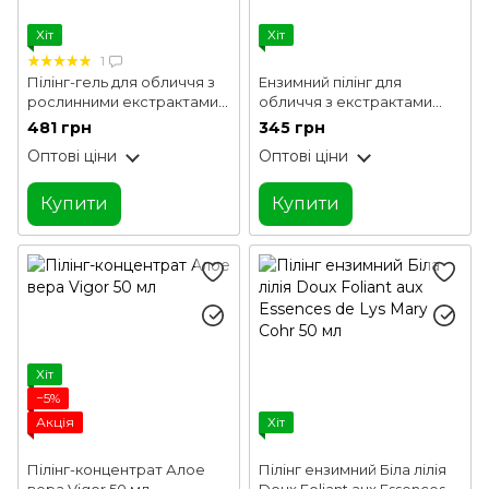
Хіт
Хіт
1
Пілінг-гель для обличчя з
Ензимний пілінг для
рослинними екстрактами
обличчя з екстрактами
Original Herb Wormwood
папаї та манго Lapush 50 мл
481 грн
345 грн
Peeling Gel Fraijour 150 мл
Оптові ціни
Оптові ціни
Купити
Купити
Хіт
−5%
Акція
Хіт
Пілінг-концентрат Алое
Пілінг ензимний Біла лілія
вера Vigor 50 мл
Doux Foliant aux Essences