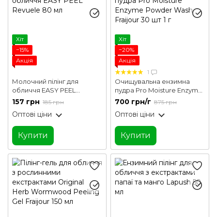
Хіт
Хіт
−15%
−20%
Акція
Акція
1
Молочний пілінг для
Очищувальна ензимна
обличчя EASY PEEL
пудра Pro Moisture Enzyme
Revuele 80 мл
Powder Wash Fraijour 30 шт
157 грн
700 грн/г
185 грн
875 грн
1 г
Оптові ціни
Оптові ціни
Купити
Купити