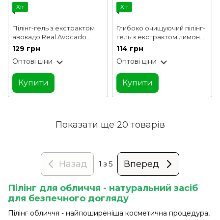
Хіт
Хіт
Пілінг-гель з екстрактом
Глибоко очищуючий пілінг-
авокадо Real Avocado
гель з екстрактом лимона
Deep Clear Peeling Gel
Real Lemon Deep Clear
129 грн
114 грн
FarmStay 100 мл
Peeling Gel FarmStay 100
Оптові ціни
Оптові ціни
мл
Купити
Купити
Показати ще 20 товарів
Назад
Вперед
1
з 5
Пілінг для обличчя - натуральний засіб
для безпечного догляду
Пілінг обличчя - найпоширеніша косметична процедура,