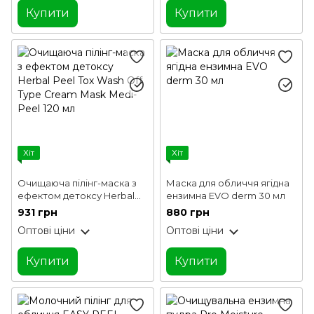
Купити
Купити
Хіт
Хіт
Очищаюча пілінг-маска з
Маска для обличчя ягідна
ефектом детоксу Herbal
ензимна EVO derm 30 мл
Peel Tox Wash Off Type
931 грн
880 грн
Cream Mask Medi-Peel 120
Оптові ціни
Оптові ціни
мл
Купити
Купити