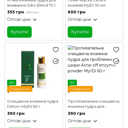
вмивання Joko Blend 70 г
ензимів MyIDi 50 мл
355 грн
600 грн
418 грн
Оптові ціни
Оптові ціни
Купити
Купити
Хіт
Хіт
Подарунок
Подарунок
Очищаюча ензимна пудра
Протизапальна очищаюча
Detox+ MyIDi 60 г
ензимна пудра для
проблемної шкіри Acne-off
390 грн
390 грн
enzyme powder MyIDi 60 г
Оптові ціни
Оптові ціни