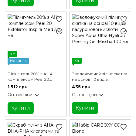
Купити
Купити
Хіт
Новинка
Хіт
Пілінг-гель 20% з АНА
Зволожуючий пілінг скатка
комплексом Peel 20
на основі 10 видів
Exfoliator Inspira Med 30 мл
гіалуронової кислоти
1 512 грн
435 грн
Super Aqua Ultra Hyalron
Оптові ціни
Оптові ціни
Peeling Gel Missha 100 мл
Купити
Купити