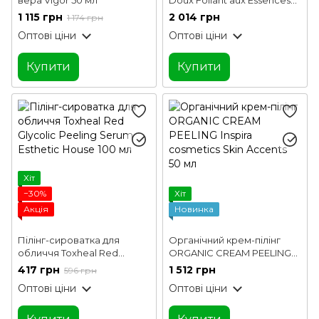
de Lys Mary Cohr 50 мл
1 115 грн
2 014 грн
1 174 грн
Оптові ціни
Оптові ціни
Купити
Купити
Хіт
−30%
Хіт
Акція
Новинка
Пілінг-сироватка для
Органічний крем-пілінг
обличчя Toxheal Red
ORGANIC CREAM PEELING
Glycolic Peeling Serum
Inspira cosmetics Skin
417 грн
1 512 грн
596 грн
Esthetic House 100 мл
Accents 50 мл
Оптові ціни
Оптові ціни