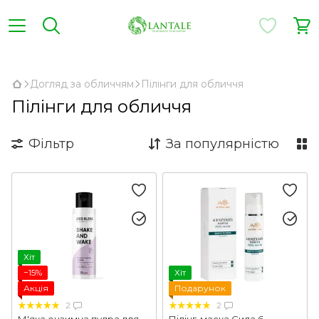
,
Догляд за обличчям
Пілінги для обличчя
Пілінги для обличчя
Фільтр
За популярністю
Хіт
−15%
Хіт
Акція
Подарунок
2
2
М'яка ензимна пудра для
Пілінг-маска Сила 6