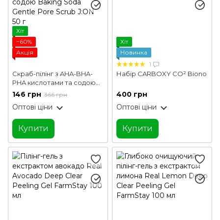
Хіт
−60%
Хіт
Акція
Новинка
1
Скраб-пілінг з AHA-BHA-
Набір CARBOXY CO² Biono
PHA кислотами та содою
Baking Soda Gentle Pore
146 грн
400 грн
366 грн
Scrub J:ON 50 г
Оптові ціни
Оптові ціни
Купити
Купити