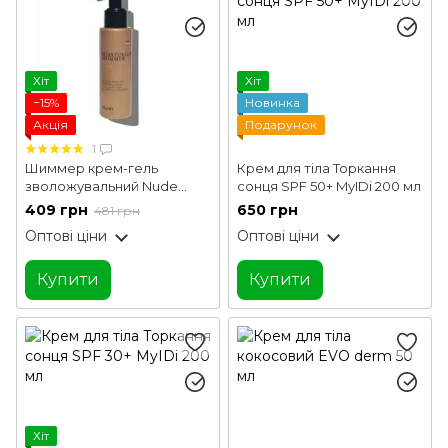
Хіт
Хіт
−15%
Новинка
Акція
Подарунок
1
Шиммер крем-гель
Крем для тіла Торкання
зволожувальний Nudе
сонця SPF 50+ MyIDi 200 мл
Rose Moisturizing Shimmer
409 грн
650 грн
481 грн
Hillary 100 мл
Оптові ціни
Оптові ціни
Купити
Купити
Хіт