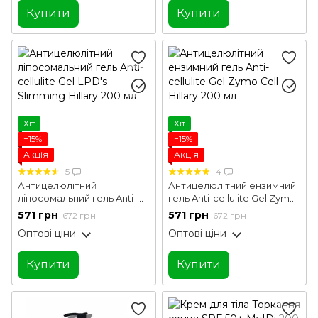
Купити
Купити
Хіт
Хіт
−15%
−15%
Акція
Акція
5
4
Антицелюлітний
Антицелюлітний ензимний
ліпосомальний гель Anti-
гель Anti-cellulite Gel Zymo
cellulite Gel LPD's Slimming
Cell Hillary 200 мл
571 грн
571 грн
672 грн
672 грн
Hillary 200 мл
Оптові ціни
Оптові ціни
Купити
Купити