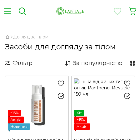
,
Догляд за тілом
Засоби для догляду за тілом
Фільтр
За популярністю
−15%
Хіт
Акція
−15%
Новинка
Акція
Мʼяка відлущувальна пінка
Пінка від різних типів опіків