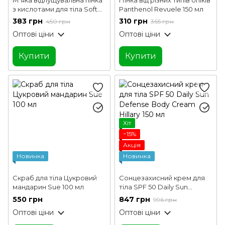
з кислотами для тіла Soft
Panthenol Revuele 150 мл
Exfoliation AHA Body Foam
383 грн
310 грн
450 грн
365 грн
Hillary 150 мл
Оптові ціни
Оптові ціни
Купити
Купити
Хіт
−15%
Акція
Новинка
Новинка
Скраб для тіла Цукровий
Сонцезахисний крем для
мандарин Sue 100 мл
тіла SPF 50 Daily Sun
Defense Body Cream Hillary
550 грн
847 грн
996 грн
150 мл
Оптові ціни
Оптові ціни