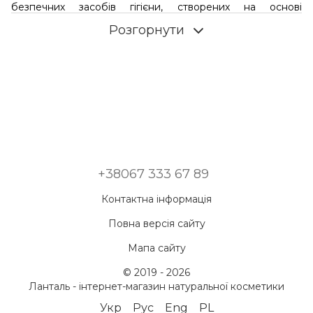
безпечних засобів гігієни, створених на основі
натуральних компонентів. Відмовившись від
Розгорнути
використання засобів гігієни на основі синтетичних
компонентів і активних хімічних речовин, ви не тільки
продовжуєте молодість і красу вашої шкіри, але вносите
свій вклад в підтримку екологічного балансу планети.
Варто пам'ятати, що штучна косметика сприяє
накопиченню в організмі шкідливих хімічних сполук і
елементів, які можуть стати причиною не тільки алергії, а
й багатьох інших більш небезпечних захворювань.
Натуральні інгредієнти, що входять до складу еко-
косметики, надають благотворний ефект не тільки на
+38067 333 67 89
шкіру, але і організм в цілому.
Професійна косметика для тіла, купити яку ви можете в
Контактна інформація
нашому Інтернет-магазині, сертифікована або містить
сертифіковані органічні компоненти в своєму складі, в
Повна версія сайту
яких зберігається максимум корисних властивостей.
У
Мапа сайту
нашому магазині Ланталь
представлена
​​косметика для
тіла
тільки перевірених брендів, які вже себе
© 2019 - 2026
зарекомендували на ринку.
Ланталь - інтернет-магазин натуральної косметики
Натуральна косметика по догляду за
Укр
Рус
Eng
PL