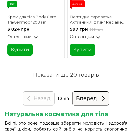
Хіт
Акція
Крем для тіла Body Care
Пептидна сироватка
Trawenmoor 200 мл
Активний Ліфтинг Reclaire
200 мл
3 024 грн
597 грн
995 грн
Оптові ціни
Оптові ціни
Купити
Купити
Показати ще 20 товарів
Назад
Вперед
1
з 84
Натуральна косметика для тіла
Всі ті, хто хоче подовше зберегти молодість і здоров'я
своєї шкіри, роблять свій вибір на користь екологічно