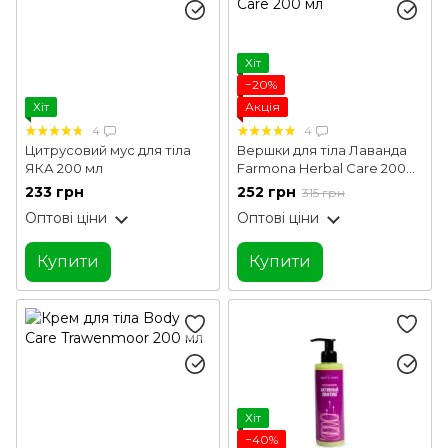
Хіт
−20%
Хіт
Акція
4
4
Цитрусовий мус для тіла
Вершки для тіла Лаванда
ЯКА 200 мл
Farmona Herbal Care 200
мл
233 грн
252 грн
315 грн
Оптові ціни
Оптові ціни
Купити
Купити
Хіт
−40%