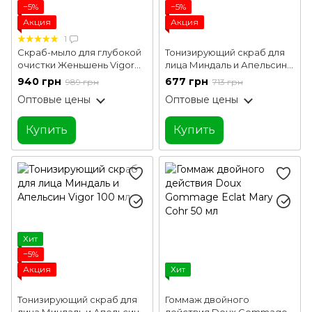
−5%
−5%
Акция
Акция
1
Скраб-мыло для глубокой
Тонизирующий скраб для
очистки Женьшень Vigor
лица Миндаль и Апельсин
100 мл
Vigor 50 мл
940 грн
677 грн
989 грн
713 грн
Оптовые цены
Оптовые цены
Купить
Купить
Хит
−5%
Акция
Хит
Тонизирующий скраб для
Гоммаж двойного
лица Миндаль и Апельсин
действия Doux Gommage