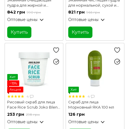
пудра для жирной и
для нормальной, сухой и
комбинированной кожи
чувствительной кожи
842 грн
821 грн
990 грн
966 грн
Enzyme Balance Cleanser
Enzyme Probio Cleanser
Оптовые цены
Оптовые цены
Powder Hillary 40 г
Powder Hillary 40 г
Купить
Купить
Хит
−15%
Акция
Хит
4
4
Рисовый скраб для лица
Скраб для лица
Face Rice Scrub Joko Blend
Морковный ЯКА 100 мл
100 г
253 грн
126 грн
298 грн
Оптовые цены
Оптовые цены