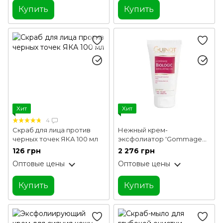
Купить
Купить
Хит
Хит
4
Скраб для лица против
Нежный крем-
черных точек ЯКА 100 мл
эксфолиатор 'Gommage
Biologic Guinot 50 мл
126 грн
2 276 грн
Оптовые цены
Оптовые цены
Купить
Купить