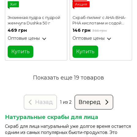
Хит
Акция
Энзимная пудра с пудрой
Скраб-пилинг с AHA-BHA-
жемчуга Dushka 50 г
PHA кислотами и содой
Baking Soda Gentle Pore
469 грн
146 грн
366 грн
Scrub J:ON 50 г
Оптовые цены
Оптовые цены
Купить
Купить
Показать еще 19 товаров
Назад
Вперед
1
из 2
Натуральные скрабы для лица
Скраб для лица натуральный уже долгое время остается
одним из самых популярных бьюти-продуктов. Это