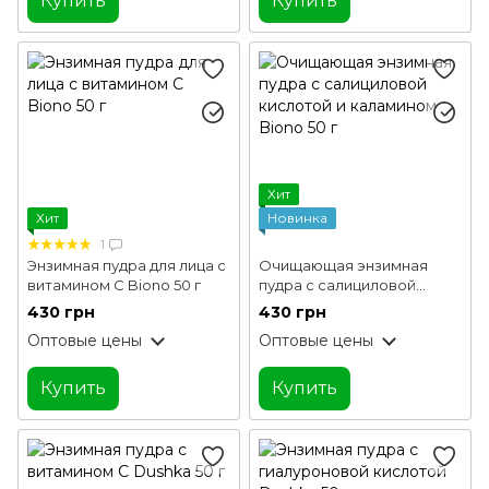
Купить
Купить
Хит
Хит
Новинка
1
Энзимная пудра для лица с
Очищающая энзимная
витамином С Biono 50 г
пудра с салициловой
кислотой и каламином
430 грн
430 грн
Biono 50 г
Оптовые цены
Оптовые цены
Купить
Купить