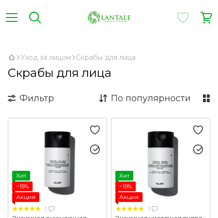
,
Уход за лицом
Скрабы для лица
Скрабы для лица
Фильтр
По популярности
Хит
Хит
−15%
−15%
Акция
Акция
1
1
Энзимная очищающая
Энзимная чистящая пудра