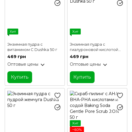
Хит
Хит
Энзимная пудра с
Энзимная пудра с
витамином С Dushka 50 г
гиалуроновой кислотой
Dushka 50 г
469 грн
469 грн
Оптовые цены
Оптовые цены
Купить
Купить
Хит
−60%