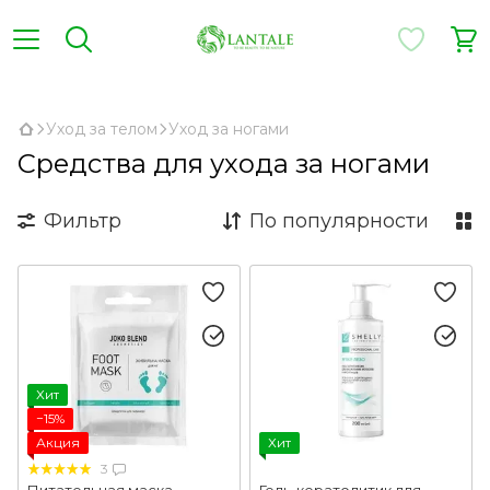
,
Уход за телом
Уход за ногами
Средства для ухода за ногами
Фильтр
По популярности
Хит
−15%
Акция
Хит
3
Питательная маска-
Гель-кератолитик для