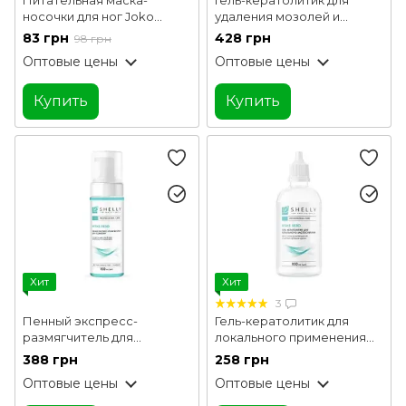
носочки для ног Joko
удаления мозолей и
Blend
натоптышей Мягкое
83 грн
428 грн
98 грн
лезвие Shelly 200 мл
Оптовые цены
Оптовые цены
Купить
Купить
Хит
Хит
3
Пенный экспресс-
Гель-кератолитик для
размягчитель для
локального применения
педикюра Мягкое лезвие
Мягкое лезвие Shelly 100
388 грн
258 грн
Shelly 150 мл
мл
Оптовые цены
Оптовые цены