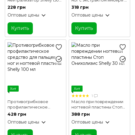
мл
корицей Shelly 200 мл
228 грн
318 грн
Оптовые цены
Оптовые цены
Купить
Купить
Хит
Хит
1
Противогрибковое
Масло при повреждении
профилактическое
ногтевой пластины Стоп
средство для пальцев ног
Онихолизис Shelly 30 мл
428 грн
388 грн
и ногтевой пластины Shelly
Оптовые цены
Оптовые цены
100 мл