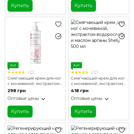
Купить
Купить
Хит
Хит
1
2
Смягчающий крем для ног
Смягчающий крем для ног
с мочевиной, экстрактом
с мочевиной, экстрактом
водорослей и маслом
водорослей и маслом
298 грн
418 грн
арганы Shelly 250 мл
арганы Shelly 500 мл
Оптовые цены
Оптовые цены
Купить
Купить