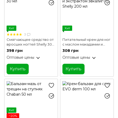
Хит
Хит
3
Смягчающее средство от
Питательный крем для ног
вросших ногтей Shelly 30
с маслом макадамии и
мл
экстрактом эвкалипта
398 грн
308 грн
Shelly 200 мл
Оптовые цены
Оптовые цены
Купить
Купить
Хит
−20%