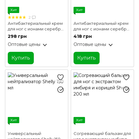
Хит
Хит
2
Антибактериальный крем
Антибактериальный крем
для ног с ионами серебра,
для ног с ионами серебра,
экстрактом зеленого чая и
экстрактом зеленого чая и
298 грн
418 грн
ментолом Shelly 250 мл
ментолом Shelly 500 мл
Оптовые цены
Оптовые цены
Купить
Купить
Хит
Хит
Универсальный
Согревающий бальзам для
нейтрализатор Shelly 150
ног с экстрактом имбиря и