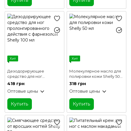
Купить
Купить
Хит
Хит
Дезодорирующее
Молекулярное масло для
средство для ног
полировки кожи Shelly 50
пролонгированного
мл
418 грн
318 грн
действия с фарнезолом
Оптовые цены
Оптовые цены
Shelly 100 мл
Купить
Купить