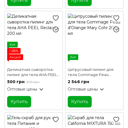
Купить
Купить
Хит
−28%
Акция
Хит
Деликатная сыворотка-
Цитрусовый пилинг для
пилинг для тела AHA PEEL
тела Gommage Peau
Reclaire 200 мл
d'Orange Mary Cohr 200 мл
500 грн
2 546 грн
695 грн
Оптовые цены
Оптовые цены
Купить
Купить