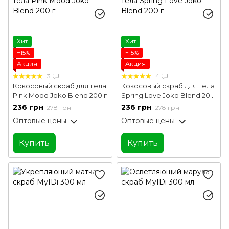
Хит
Хит
−15%
−15%
Акция
Акция
3
4
Кокосовый скраб для тела
Кокосовый скраб для тела
Pink Mood Joko Blend 200 г
Spring Love Joko Blend 200
г
236 грн
236 грн
278 грн
278 грн
Оптовые цены
Оптовые цены
Купить
Купить