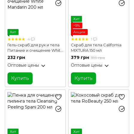
Хит
−5%
Хит
Акция
4
1
Гель-скраб для рук и тела
Скраб для тела California
Питание и очищение White
MIXTURA 150 мл
Mandarin 200 мл
232 грн
379 грн
399 грн
Оптовые цены
Оптовые цены
Купить
Купить
Хит
Хит