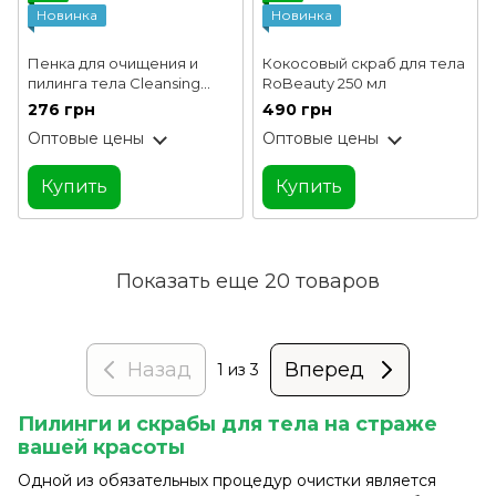
Новинка
Новинка
Пенка для очищения и
Кокосовый скраб для тела
пилинга тела Cleansing
RoBeauty 250 мл
Peeling Spani 200 мл
276 грн
490 грн
Оптовые цены
Оптовые цены
Купить
Купить
Показать еще 20 товаров
Назад
Вперед
1
из 3
Пилинги и скрабы для тела на страже
вашей красоты
Одной из обязательных процедур очистки является