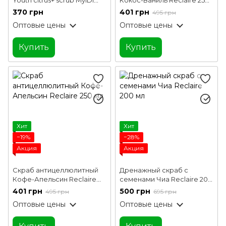
300 мл
мл
370 грн
401 грн
495 грн
Оптовые цены
Оптовые цены
Купить
Купить
Хит
Хит
−19%
−28%
Акция
Акция
Скраб антицеллюлитный
Дренажный скраб с
Кофе-Апельсин Reclaire
семенами Чиа Reclaire 200
250 мл
мл
401 грн
500 грн
495 грн
695 грн
Оптовые цены
Оптовые цены