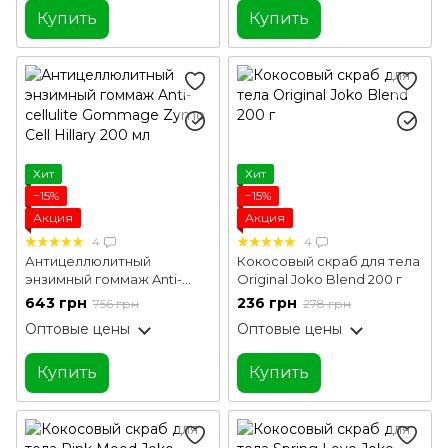
Купить
Купить
Хит
Хит
−15%
−15%
Акция
Акция
4
4
Антицеллюлитный
Кокосовый скраб для тела
энзимный гоммаж Anti-
Original Joko Blend 200 г
cellulite Gommage Zymo
643 грн
236 грн
756 грн
278 грн
Cell Hillary 200 мл
Оптовые цены
Оптовые цены
Купить
Купить