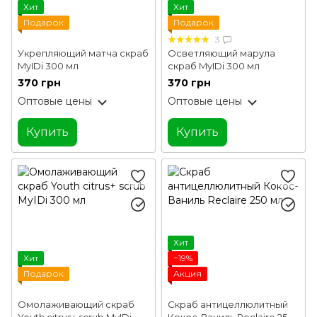
Хит
Хит
Подарок
Подарок
3
Укрепляющий матча скраб
Осветляющий марула
MyIDi 300 мл
скраб MyIDi 300 мл
370 грн
370 грн
Оптовые цены
Оптовые цены
Купить
Купить
Хит
Хит
−19%
Подарок
Акция
Омолаживающий скраб
Скраб антицеллюлитный
Youth citrus+ scrub MyIDi
Кокос-Ваниль Reclaire 250