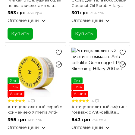
пенка с кислотами для
Coconut Oil Scrub Hillary
тела Soft Exfoliation AHA
200 г
383 грн
301 грн
450 грн
354 грн
Body Foam Hillary 150 мл
Оптовые цены
Оптовые цены
Купить
Купить
Хит
Хит
−15%
−15%
Акция
Акция
6
4
Антицеллюлитный скраб с
Антицеллюлитный лифтинг
ксимениею Хimenia Anti-
гоммаж с Anti-cellulite
cellulite Body Scrub Hillary
Gommage LPD's Slimming
398 грн
643 грн
468 грн
756 грн
200 г
Hillary 200 мл
Оптовые цены
Оптовые цены