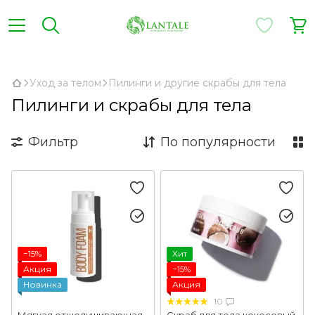
,
Уход за телом
Пилинги и другие скрабы для тела
Пилинги и скрабы для тела
Фильтр
По популярности
−15%
Хит
Акция
−15%
Новинка
Акция
10
Мягкая отшелушивающая
Скраб для тела кокосовый