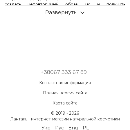
создать неповторимый образ, но и получить
дополнительную уверенность. Купить женские и
Развернуть
мужские духи от известных брендов и подобрать
идеальную ароматную композицию поможет интернет-
магазин Lantale.
Виды парфюмерных изделий
Парфюмерия отличается не только сочетанием нот и их
звучанием, но и концентрацией, стойкостью,
содержанием спирта. Выделяют три основных типа
продукции:
духи;
+38067 333 67 89
парфюмерная вода;
Контактная информация
туалетная вода.
Полная версия сайта
Как заказать парфюмерию в интернет-
магазине Lantale
Карта сайта
Если вы предпочитаете не тратить время и покупать
© 2019 - 2026
косметику онлайн – приглашаем вас в каталог Lantale –
Ланталь - интернет-магазин натуральной косметики
магазин, где собраны лучшие натуральные
Укр
Рус
Eng
PL
косметические средства. Для наших клиентов –