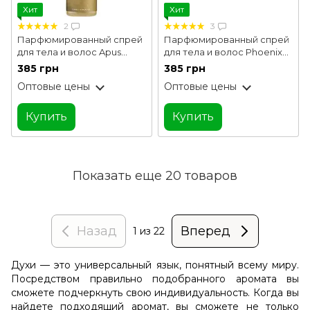
Хит
Хит
2
3
Парфюмированный спрей
Парфюмированный спрей
для тела и волос Apus
для тела и волос Phoenix
Rebellion 120 мл
Rebellion 120 мл
385 грн
385 грн
Оптовые цены
Оптовые цены
Купить
Купить
Показать еще 20 товаров
Назад
Вперед
1
из 22
Духи — это универсальный язык, понятный всему миру.
Посредством правильно подобранного аромата вы
сможете подчеркнуть свою индивидуальность. Когда вы
найдете подходящий аромат, вы сможете не только