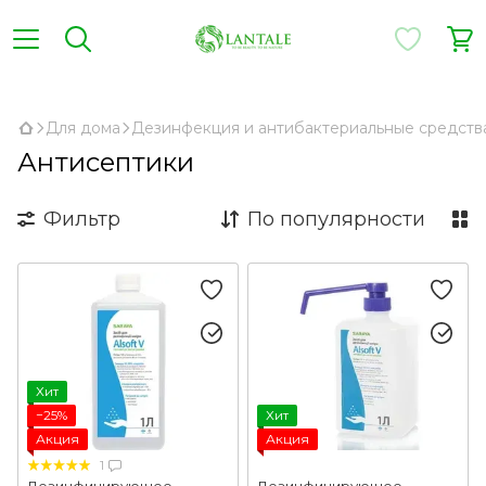
,
Для дома
Дезинфекция и антибактериальные средств
Антисептики
Фильтр
По популярности
Хит
−25%
Хит
Акция
Акция
1
Дезинфицирующее
Дезинфицирующее