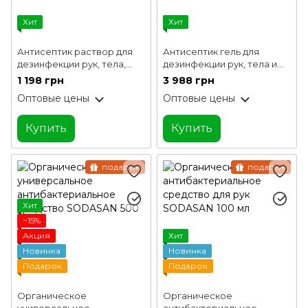
Хит
Хит
Антисептик раствор для
Антисептик гель для
дезинфекции рук, тела,
дезинфекции рук, тела и
поверхностей и
поверхностей Touch
1 198 грн
3 988 грн
инструментов Touch
Protect 20 л
Оптовые цены
Оптовые цены
Protect 5 л
Купить
Купить
подарок
подарок
Хит
−15%
Акция
Хит
Новинка
Новинка
Подарок
Подарок
Органическое
Органическое
универсальное
антибактериальное