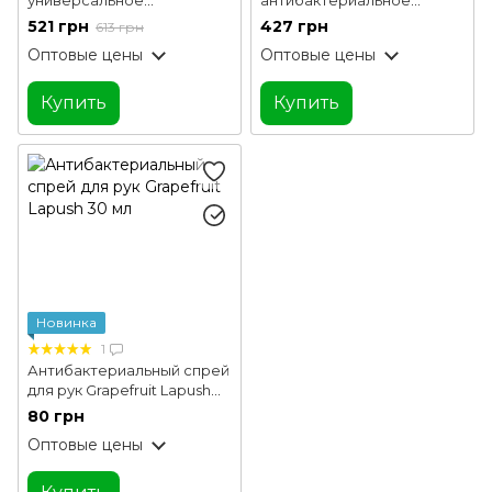
антибактериальное
средство для рук
521 грн
427 грн
613 грн
средство SODASAN 500
SODASAN 100 мл
Оптовые цены
Оптовые цены
мл
Купить
Купить
Новинка
1
Антибактериальный спрей
для рук Grapefruit Lapush
30 мл
80 грн
Оптовые цены