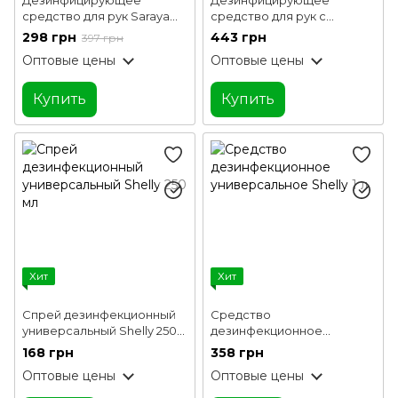
средство для рук Saraya
средство для рук с
Alsoft V 1 л
дозатором Saraya Alsoft V 1
298 грн
443 грн
397 грн
л
Оптовые цены
Оптовые цены
Купить
Купить
Хит
Хит
Спрей дезинфекционный
Средство
универсальный Shelly 250
дезинфекционное
мл
универсальное Shelly 1 л
168 грн
358 грн
Оптовые цены
Оптовые цены