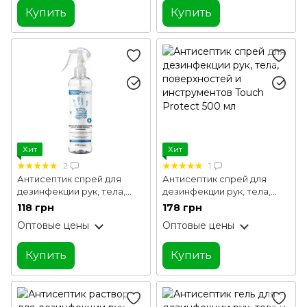
Купить
Купить
Хит
Хит
2
1
Антисептик спрей для
Антисептик спрей для
дезинфекции рук, тела,
дезинфекции рук, тела,
поверхностей и
поверхностей и
118 грн
178 грн
инструментов Touch
инструментов Touch
Оптовые цены
Оптовые цены
Protect 250 мл
Protect 500 мл
Купить
Купить