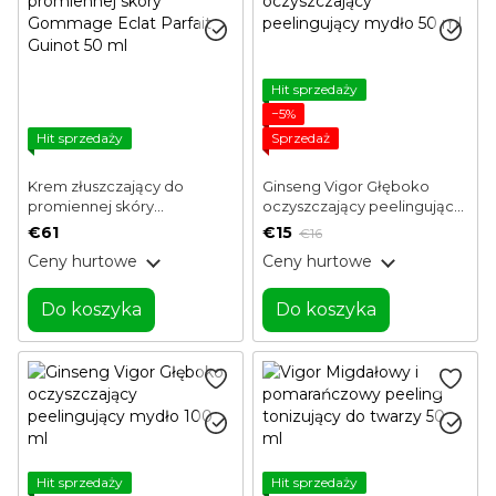
Hit sprzedaży
−5%
Hit sprzedaży
Sprzedaż
Krem złuszczający do
Ginseng Vigor Głęboko
promiennej skóry
oczyszczający peelingujący
Gommage Eclat Parfait
mydło 50 ml
€61
€15
€16
Guinot 50 ml
Ceny hurtowe
Ceny hurtowe
Do koszyka
Do koszyka
Hit sprzedaży
Hit sprzedaży