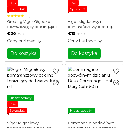
−5%
−5%
Sprzedaż
Sprzedaż
1
Ginseng Vigor Głęboko
Vigor Migdałowy i
oczyszczający peelingujący
pomarańczowy peeling
mydło 100 ml
tonizujący do twarzy 50 ml
€26
€19
€27
€20
Ceny hurtowe
Ceny hurtowe
Do koszyka
Do koszyka
Hit sprzedaży
−5%
Sprzedaż
Hit sprzedaży
Vigor Migdałowy i
Gommage o podwójnym
pomarańczowy peeling
działaniu Doux Gommage