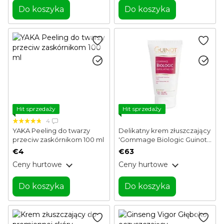
Do koszyka
Do koszyka
Hit sprzedaży
Hit sprzedaży
4
YAKA Peeling do twarzy
Delikatny krem ​​złuszczający
przeciw zaskórnikom 100 ml
'Gommage Biologic Guinot
50 ml
€4
€63
Ceny hurtowe
Ceny hurtowe
Do koszyka
Do koszyka