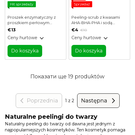
Hit sprzedaży
Sprzedaż
Proszek enzymatyczny z
Peeling-scrub z kwasami
proszkiem perłowym
AHA-BHA-PHA i sodą
Dushka 50 g
oczyszczoną Soda
€13
€4
€10
oczyszczona Gentle Pore
Ceny hurtowe
Ceny hurtowe
Scrub J:ON 50 g
Do koszyka
Do koszyka
Показати ще 19 produktów
Poprzednia
Następna
1
z 2
Naturalne peelingi do twarzy
Naturalny peeling do twarzy od dawna jest jednym z
najpopularniejszych kosmetyków. Ten kosmetyk pomaga