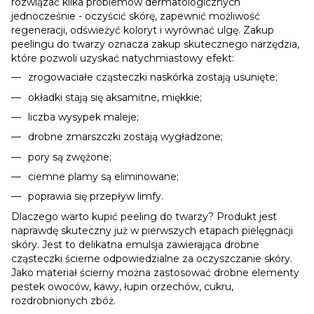
rozwiązać kilka problemów dermatologicznych
jednocześnie - oczyścić skórę, zapewnić możliwość
regeneracji, odświeżyć koloryt i wyrównać ulgę. Zakup
peelingu do twarzy oznacza zakup skutecznego narzędzia,
które pozwoli uzyskać natychmiastowy efekt:
zrogowaciałe cząsteczki naskórka zostają usunięte;
okładki stają się aksamitne, miękkie;
liczba wysypek maleje;
drobne zmarszczki zostają wygładzone;
pory są zwężone;
ciemne plamy są eliminowane;
poprawia się przepływ limfy.
Dlaczego warto kupić peeling do twarzy? Produkt jest
naprawdę skuteczny już w pierwszych etapach pielęgnacji
skóry. Jest to delikatna emulsja zawierająca drobne
cząsteczki ścierne odpowiedzialne za oczyszczanie skóry.
Jako materiał ścierny można zastosować drobne elementy
pestek owoców, kawy, łupin orzechów, cukru,
rozdrobnionych zbóż.