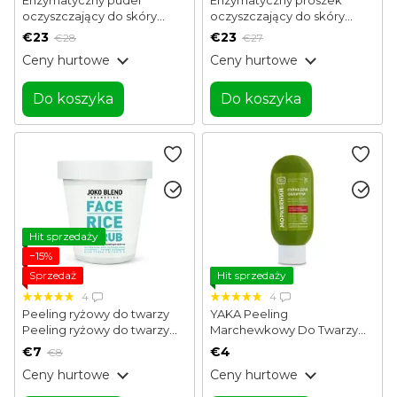
oczyszczający do skóry
oczyszczający do skóry
tłustej i mieszanej
normalnej, suchej i wrażliwej
€23
€23
€28
€27
Enzymatyczny puder
Enzyme Probio Cleanser
Ceny hurtowe
Ceny hurtowe
oczyszczający Balance
Powder Hillary 40 g
Hillary 40 g
Do koszyka
Do koszyka
Hit sprzedaży
−15%
Sprzedaż
Hit sprzedaży
4
4
Peeling ryżowy do twarzy
YAKA Peeling
Peeling ryżowy do twarzy
Marchewkowy Do Twarzy
Joko Blend 100 g
100 ml
€7
€4
€8
Ceny hurtowe
Ceny hurtowe