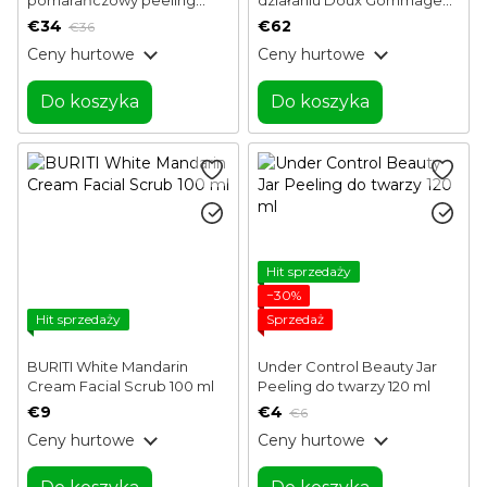
tonizujący do twarzy 100 ml
Eclat Mary Cohr 50 ml
€34
€62
€36
Ceny hurtowe
Ceny hurtowe
Do koszyka
Do koszyka
Hit sprzedaży
−30%
Hit sprzedaży
Sprzedaż
BURITI White Mandarin
Under Control Beauty Jar
Cream Facial Scrub 100 ml
Peeling do twarzy 120 ml
€9
€4
€6
Ceny hurtowe
Ceny hurtowe