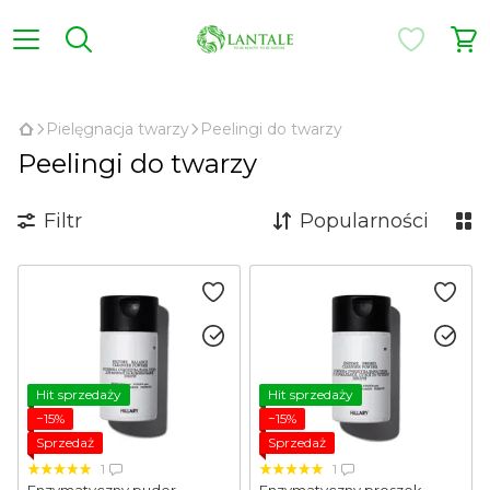
,
Pielęgnacja twarzy
Peelingi do twarzy
Peelingi do twarzy
Filtr
Popularności
Hit sprzedaży
Hit sprzedaży
−15%
−15%
Sprzedaż
Sprzedaż
1
1
Enzymatyczny puder
Enzymatyczny proszek