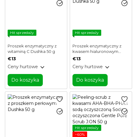
Hit sprzedaży
Hit sprzedaży
Proszek enzymatyczny z
Proszek enzymatyczny z
witaminą C Dushka 50 g
kwasem hialuronowym
Dushka 50 g
€13
€13
Ceny hurtowe
Ceny hurtowe
Do koszyka
Do koszyka
Hit sprzedaży
−60%