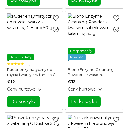
Do koszyka
Do koszyka
Hit sprzedaży
Hit sprzedaży
Nowość
1
Puder enzymatyczny do
Biono Enzyme Cleansing
mycia twarzy z witaminą C
Powder z kwasem
Biono 50 g
salicylowym i kalaminą 50 g
€12
€12
Ceny hurtowe
Ceny hurtowe
Do koszyka
Do koszyka