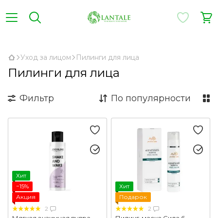
,
Уход за лицом
Пилинги для лица
Пилинги для лица
Фильтр
По популярности
Хит
−15%
Хит
Акция
Подарок
2
2
Мягкая энзимная пудра
Пилинг-маска Сила 6