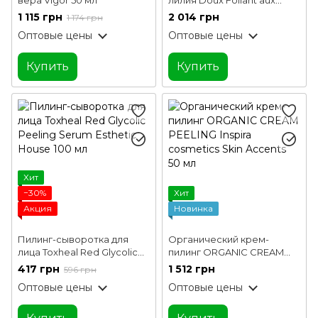
Essences de Lys Mary Cohr
1 115 грн
2 014 грн
1 174 грн
50 мл
Оптовые цены
Оптовые цены
Купить
Купить
Хит
−30%
Хит
Акция
Новинка
Пилинг-сыворотка для
Органический крем-
лица Toxheal Red Glycolic
пилинг ORGANIC CREAM
Peeling Serum Esthetic
PEELING Inspira cosmetics
417 грн
1 512 грн
596 грн
House 100 мл
Skin Accents 50 мл
Оптовые цены
Оптовые цены