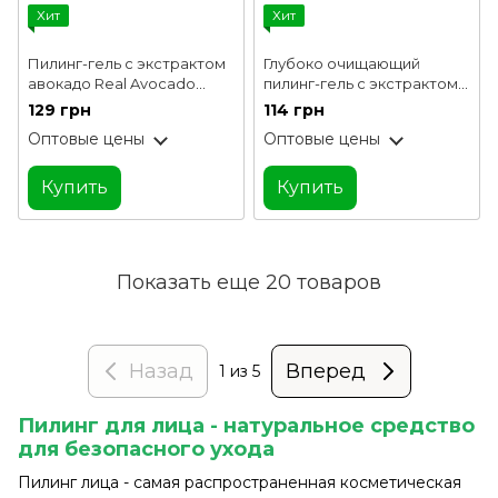
Хит
Хит
Пилинг-гель с экстрактом
Глубоко очищающий
авокадо Real Avocado
пилинг-гель с экстрактом
Deep Clear Peeling Gel
лимона Real Lemon Deep
129 грн
114 грн
FarmStay 100 мл
Clear Peeling Gel FarmStay
Оптовые цены
Оптовые цены
100 мл
Купить
Купить
Показать еще 20 товаров
Назад
Вперед
1
из 5
Пилинг для лица - натуральное средство
для безопасного ухода
Пилинг лица - самая распространенная косметическая