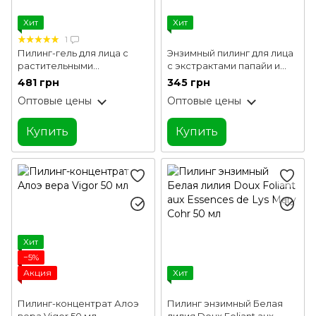
Хит
Хит
1
Пилинг-гель для лица с
Энзимный пилинг для лица
растительными
с экстрактами папайи и
экстрактами Original Herb
манго Lapush 50 мл
481 грн
345 грн
Wormwood Peeling Gel
Оптовые цены
Оптовые цены
Fraijour 150 мл
Купить
Купить
Хит
−5%
Акция
Хит
Пилинг-концентрат Алоэ
Пилинг энзимный Белая
вера Vigor 50 мл
лилия Doux Foliant aux