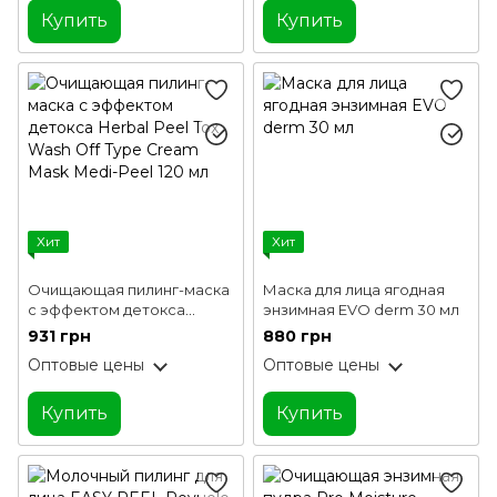
Купить
Купить
Хит
Хит
Очищающая пилинг-маска
Маска для лица ягодная
с эффектом детокса
энзимная EVO derm 30 мл
Herbal Peel Tox Wash Off
931 грн
880 грн
Type Cream Mask Medi-
Оптовые цены
Оптовые цены
Peel 120 мл
Купить
Купить