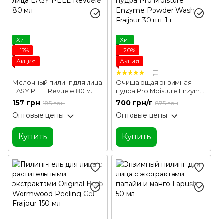
Хит
Хит
−15%
−20%
Акция
Акция
1
Молочный пилинг для лица
Очищающая энзимная
EASY PEEL Revuele 80 мл
пудра Pro Moisture Enzyme
Powder Wash Fraijour 30 шт
157 грн
700 грн/г
185 грн
875 грн
1 г
Оптовые цены
Оптовые цены
Купить
Купить