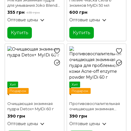
для умывания Joko Blend
энзимов MyIDi 50 мл
70 г
355 грн
600 грн
418 грн
Оптовые цены
Оптовые цены
Купить
Купить
Хит
Хит
Подарок
Подарок
Очищающая энзимная
Противовоспалительная
пудра Detox+ MyIDi 60 г
очищающая энзимная
пудра для проблемной
390 грн
390 грн
кожи Acne-off enzyme
Оптовые цены
Оптовые цены
powder MyIDi 60 г