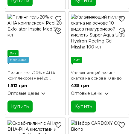
Купить
Купить
Хит
Новинка
Хит
Пилинг-гель 20% с АНА
Увлажняющий пилинг
комплексом Peel 20
скатка на основе 10 видов
Exfoliator Inspira Med 30 мл
гиалуроновой кислоты
1 512 грн
435 грн
Super Aqua Ultra Hyalron
Оптовые цены
Оптовые цены
Peeling Gel Missha 100 мл
Купить
Купить