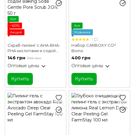
Хит
−60%
Хит
Акция
Новинка
1
Скраб-пилинг с AHA-BHA-
Набор CARBOXY CO²
PHA кислотами и содой
Biono
Baking Soda Gentle Pore
146 грн
400 грн
366 грн
Scrub J:ON 50 г
Оптовые цены
Оптовые цены
Купить
Купить