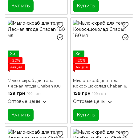
Купить
Купить
Хит
Хит
−20%
−20%
Акция
Акция
Мыло-скраб для тела
Мыло-скраб для тела
Лесная ягода Chaban 180
Кокос-шоколад Chaban 180
мл
мл
159 грн
159 грн
199 грн
199 грн
Оптовые цены
Оптовые цены
Купить
Купить