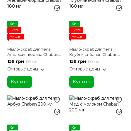
Хит
Хит
−20%
−20%
Акция
Акция
Мыло-скраб для тела
Мыло-скраб для тела
Апельсин-корица Chaban
Клубника-банан Chaban
180 мл
180 мл
159 грн
159 грн
199 грн
199 грн
Оптовые цены
Оптовые цены
Купить
Купить
Хит
Хит