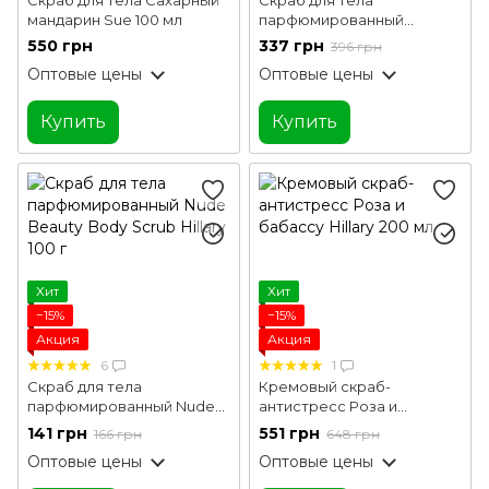
мандарин Sue 100 мл
парфюмированный
Perfumed Oil Scrub Flowers
550 грн
337 грн
396 грн
Hillary 200 г
Оптовые цены
Оптовые цены
Купить
Купить
Хит
Хит
−15%
−15%
Акция
Акция
6
1
Скраб для тела
Кремовый скраб-
парфюмированный Nude
антистресс Роза и
Beauty Body Scrub Hillary
бабассу Hillary 200 мл
141 грн
551 грн
166 грн
648 грн
100 г
Оптовые цены
Оптовые цены