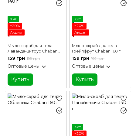
Хит
Хит
−20%
−20%
Акция
Акция
Мыло-скраб для тела
Мыло-скраб для тела
Лаванда-цитрус Chaban
Грейпфрут Chaban 160 г
140 г
159 грн
159 грн
199 грн
199 грн
Оптовые цены
Оптовые цены
Купить
Купить
Хит
−20%