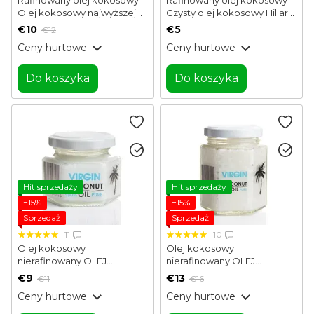
Olej kokosowy najwyższej
Czysty olej kokosowy Hillary
jakości Hillary 500 ml
100 ml
€10
€5
€12
Ceny hurtowe
Ceny hurtowe
Do koszyka
Do koszyka
Hit sprzedaży
Hit sprzedaży
−15%
−15%
Sprzedaż
Sprzedaż
11
10
Olej kokosowy
Olej kokosowy
nierafinowany OLEJ
nierafinowany OLEJ
KOKOSOWY VIRGIN Hillary
KOKOSOWY VIRGIN Hillary
€9
€13
€11
€16
100 ml
200 ml
Ceny hurtowe
Ceny hurtowe