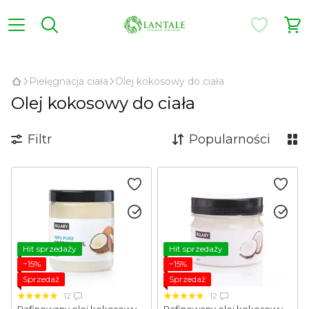
,
Pielęgnacja ciała
Olej kokosowy do ciała
Olej kokosowy do ciała
Filtr
Popularności
Hit sprzedaży
Hit sprzedaży
−15%
−15%
Sprzedaż
Sprzedaż
12
12
Rafinowany olej kokosowy
Rafinowany olej kokosowy