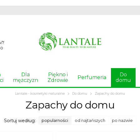
4/7
00
a
Dla
Piękno i
Do
Perfumeria
ci
mężczyzn
Zdrowie
domu
Lantale - kosmetyki naturalne
Do domu
Zapachy do domu
Zapachy do domu
Sortuj według:
popularności
od najtańszych
po nazwie