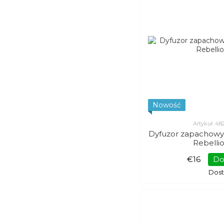
Nowość
Artykuł: 4
Dyfuzor zapachowy
Rebelli
€16
Do
Dos