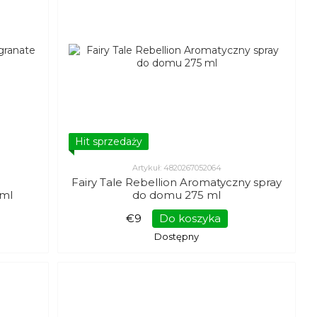
Hit sprzedaży
Artykuł: 4820267052064
Fairy Tale Rebellion Aromatyczny spray
 ml
do domu 275 ml
€9
Do koszyka
Dostępny