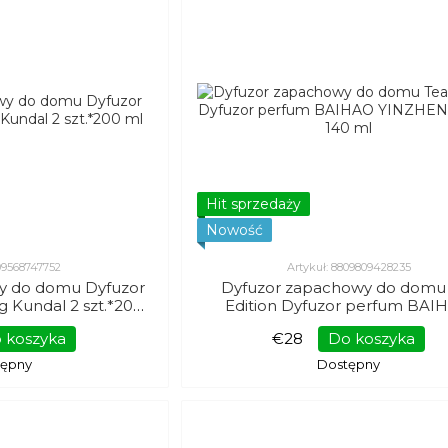
Hit sprzedaży
Nowość
809568747752
Artykuł: 8809809428235
y do domu Dyfuzor
Dyfuzor zapachowy do domu
g Kundal 2 szt.*200
Edition Dyfuzor perfum BAI
ml
YINZHEN Kundal 140 ml
 koszyka
€28
Do koszyka
tępny
Dostępny