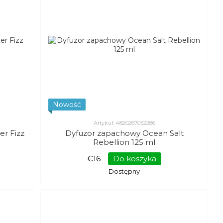
Nowość
Artykuł: 4820267052286
r Fizz
Dyfuzor zapachowy Ocean Salt
Rebellion 125 ml
€16
Do koszyka
Dostępny