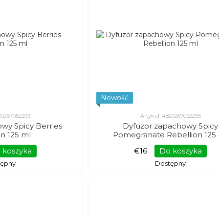
Nowość
820267052293
Artykuł: 4820267052255
wy Spicy Berries
Dyfuzor zapachowy Spicy
on 125 ml
Pomegranate Rebellion 125
 koszyka
€16
Do koszyka
tępny
Dostępny