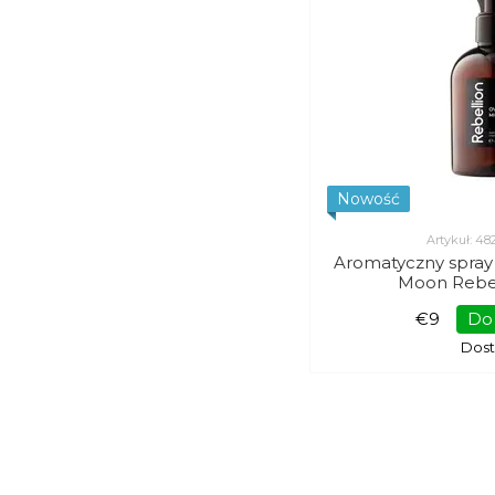
Nowość
Artykuł: 4
Aromatyczny spra
Moon Rebel
€9
Do
Dos