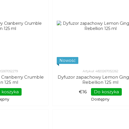
Nowość
820267052279
Artykuł: 4820267052262
 Cranberry Crumble
Dyfuzor zapachowy Lemon Ginge
on 125 ml
Rebellion 125 ml
 koszyka
€16
Do koszyka
tępny
Dostępny