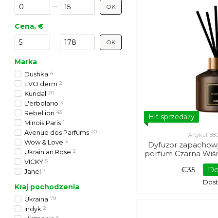
Od Rabat %
Do Rabat %
OK
Cena, €
Od Cena, €
Do Cena, €
OK
Marka
Dushka
4
EVO derm
2
Kundal
20
L'erbolario
3
Rebellion
43
Hit sprzedaży
Minois Paris
1
Avenue des Parfums
20
Artykuł: 8
Wow & Love
3
Dyfuzor zapachow
Ukrainian Rose
2
perfum Czarna Wiśn
VICKY
5
€35
Do
Janel
7
Dos
Kraj pochodzenia
Ukraina
79
Indyk
2
5