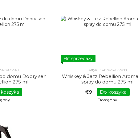
Hit sprzedaży
820267052071
Artykuł: 4820267052088
 do domu Dobry sen
Whiskey & Jazz Rebellion Aroma
ellion 275 ml
spray do domu 275 ml
 koszyka
€9
Do koszyka
tępny
Dostępny