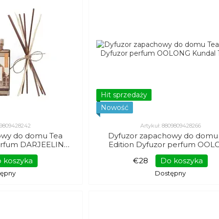
Hit sprzedaży
Nowość
809809428242
Artykuł: 8809809428266
owy do domu Tea
Dyfuzor zapachowy do domu
perfum DARJEELING
Edition Dyfuzor perfum OO
 140 ml
Kundal 140 ml
 koszyka
€28
Do koszyka
tępny
Dostępny