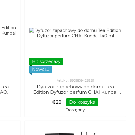
Hit sprzedaży
Nowość
Artykuł: 8809809428259
 Tea
Dyfuzor zapachowy do domu Tea
HAO
Edition Dyfuzor perfum CHAI Kundal
140 ml
€28
Do koszyka
Dostępny