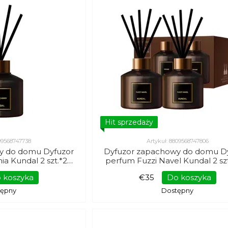
Hit sprzedaży
809568747738
Artykuł: 8809568747806
y do domu Dyfuzor
Dyfuzor zapachowy do domu D
ia Kundal 2 szt.*200
perfum Fuzzi Navel Kundal 2 sz
ml
ml
 koszyka
€35
Do koszyka
tępny
Dostępny