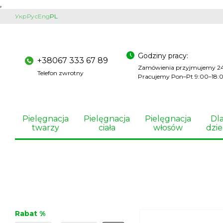
,
Przejdź do głównej treści
Укр
Рус
Eng
PL
Godziny pracy:
+38067 333 67 89
Zamówienia przyjmujemy 2
Telefon zwrotny
Pracujemy Pon–Pt 9:00–18:
Pielęgnacja
Pielęgnacja
Pielęgnacja
Dl
twarzy
ciała
włosów
dzie
Rabat %