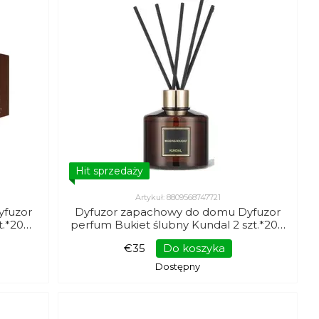
Hit sprzedaży
Artykuł: 8809568747721
yfuzor
Dyfuzor zapachowy do domu Dyfuzor
t.*200
perfum Bukiet ślubny Kundal 2 szt.*200
ml
€35
Do koszyka
Dostępny