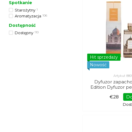
Spotkanie
Starożytny
1
Aromatyzacja
106
Dostępność
Dostępny
110
Hit sprzedaży
Nowość
Artykuł: 8
Dyfuzor zapach
Edition Dyfuzor 
Kundal
€28
Do
Dos