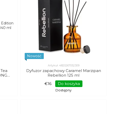
Nowość
Artykuł: 4820267052309
 Tea
Dyfuzor zapachowy Caramel Marzipan
LONG
Rebellion 125 ml
€16
Do koszyka
Dostępny