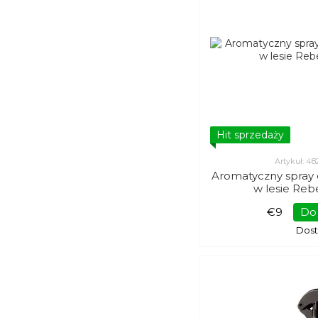
Hit sprzedaży
Artykuł: 4
Aromatyczny spray
w lesie Reb
€9
Do
Dos