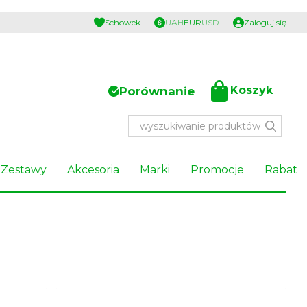
Schowek
UAH
EUR
USD
Zaloguj się
Koszyk
Porównanie
Zestawy
Akcesoria
Marki
Promocje
Rabat