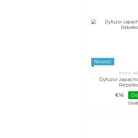
Nowość
Artykuł: 4
Dyfuzor zapacho
Rebelli
€16
Do
Dos