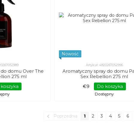
Nowość
820267052989
Artykuł: 4820267052996
y do domu Over The
Aromatyczny spray do domu Pa
lion 275 ml
Sex Rebellion 275 ml
 koszyka
€9
Do koszyka
tępny
Dostępny
Poprzednia
1
2
3
4
5
6