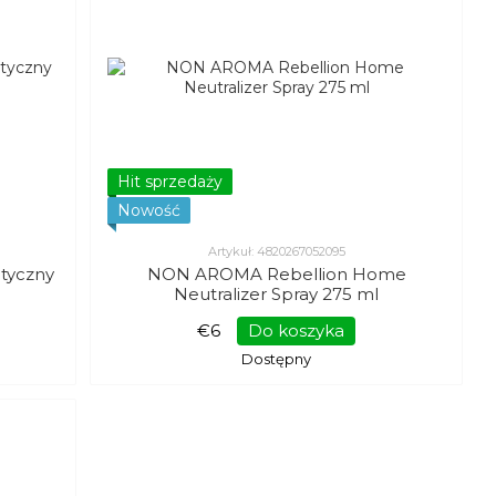
Hit sprzedaży
Nowość
Artykuł: 4820267052095
tyczny
NON AROMA Rebellion Home
Neutralizer Spray 275 ml
€6
Do koszyka
Dostępny