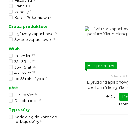
Hiszpania
Francja
1
Włochy
3
Korea Południowa
20
Grupa produktów
Dyfuzory zapachowe
91
Świece zapachowe
19
Wiek
18 - 25 lat
25
25 - 35 lat
25
Hit sprzedaży
35 - 45 lat
25
45 - 55 lat
25
Artykuł: 8
od 55 roku życia
25
Dyfuzor zapachow
perfum Ylang Ylan
płeć
Dla kobiet
9
€35
Do
Dla obu płci
58
Dos
Typ skóry
Nadaje się do każdego
rodzaju skóry
6