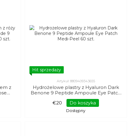
Hit sprzedaży
Artykuł: 8809409343655
tem z
Hydrożelowe plastry z Hyaluron Dark
ose
Benone 9 Peptide Ampoule Eye Patch
Medi-
Medi-Peel 60 szt.
€20
Do koszyka
Dostępny