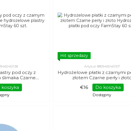
Hit sprzedaży
809460461138
Artykuł: 8809460461107
astry pod oczy z
Hydrożelowe płatki z czarnymi pe
 ślimaka Czarne
złotem Czarne perły i złot
lastry pod oczy
Hydrożelowe płatki pod oczy F
 koszyka
€16
Do koszyka
y 60 szt.
60 szt.
tępny
Dostępny