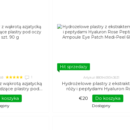
Hit sprzedaży
1
248
Artykuł: 8809409343631
z wąkrotą azjatycką
Hydrożelowe plastry z ekstrak
odzące plastry pod
róży i peptydami Hyaluron R
 60 szt. 90 g
Peptide 9 Ampoule Eye Patch 
 koszyka
€20
Do koszyka
Peel 60 szt.
tępny
Dostępny