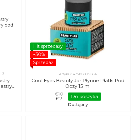
Hit sprzedaży
−30%
Sprzedaż
3
Artykuł: 4751030831664
stry
Cool Eyes Beauty Jar Płynne Płatki Pod
astry
Oczy 15 ml
t.
€10
Do koszyka
€7
Dostępny