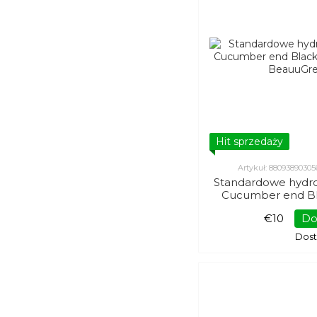
Hit sprzedaży
Artykuł: 88093890305
Standardowe hydro
Cucumber end Bl
Patch Beauu
€10
Do
Dos