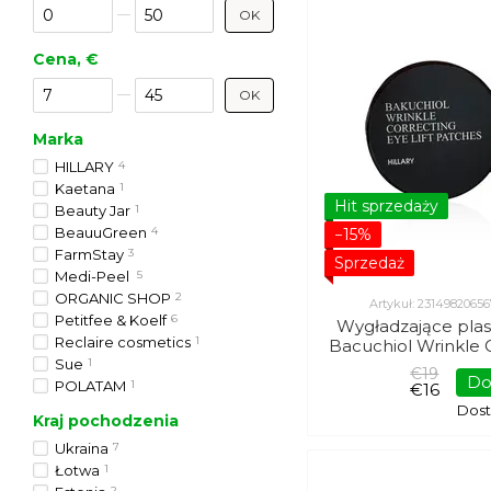
Od Rabat %
Do Rabat %
OK
Cena, €
Od Cena, €
Do Cena, €
OK
Marka
HILLARY
4
Kaetana
1
Hit sprzedaży
Beauty Jar
1
BeauuGreen
4
−15%
FarmStay
3
Sprzedaż
Medi-Peel
5
ORGANIC SHOP
2
Artykuł: 2314982065
Petitfee & Koelf
6
Wygładzające plas
Reclaire cosmetics
1
Bacuchiol Wrinkle C
Sue
1
Patches Hilla
€19
Do
POLATAM
1
€16
Dos
Kraj pochodzenia
Ukraina
7
Łotwa
1
2