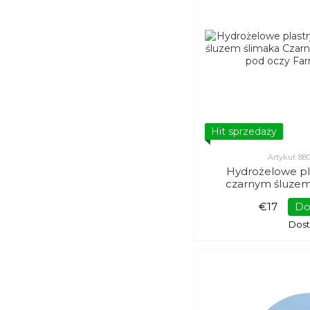
Hit sprzedaży
Artykuł: 8
Hydrożelowe pl
czarnym śluzem
hydrożelowe p
€17
Do
FarmSta
Dos