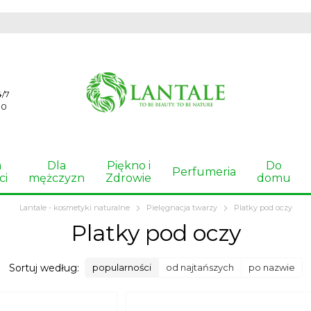
4/7
00
a
Dla
Piękno i
Do
Perfumeria
ci
mężczyzn
Zdrowie
domu
Lantale - kosmetyki naturalne
Pielęgnacja twarzy
Platky pod oczy
Platky pod oczy
Sortuj według:
popularności
od najtańszych
po nazwie