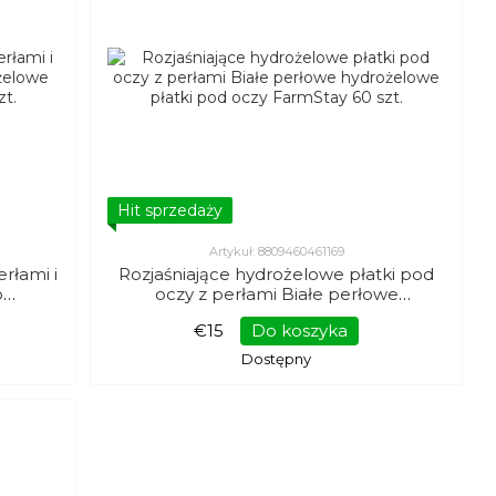
Hit sprzedaży
Artykuł: 8809460461169
rłami i
Rozjaśniające hydrożelowe płatki pod
o
oczy z perłami Białe perłowe
armStay
hydrożelowe płatki pod oczy FarmStay
€15
Do koszyka
60 szt.
Dostępny