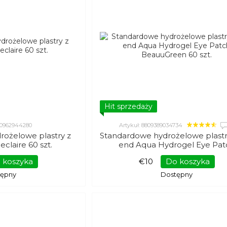
Hit sprzedaży
000962944280
Artykuł: 8809389034734
rożelowe plastry z
Standardowe hydrożelowe plastr
claire 60 szt.
end Aqua Hydrogel Eye Pat
BeauuGreen 60 szt.
 koszyka
€10
Do koszyka
tępny
Dostępny