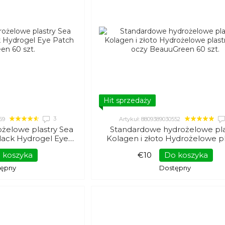
Hit sprzedaży
3
69
Artykuł: 8809389030552
żelowe plastry Sea
Standardowe hydrożelowe pla
ack Hydrogel Eye
Kolagen i złoto Hydrożelowe pl
Green 60 szt.
pod oczy BeauuGreen 60 sz
 koszyka
€10
Do koszyka
tępny
Dostępny