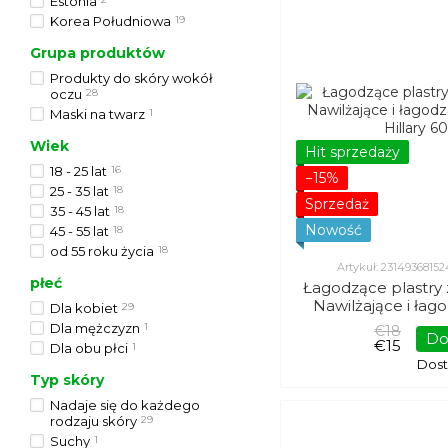
Estonia
Korea Południowa
19
Grupa produktów
Produkty do skóry wokół
oczu
28
Maski na twarz
1
Wiek
Hit sprzedaży
18 - 25 lat
16
−15%
25 - 35 lat
18
Sprzedaż
35 - 45 lat
18
Nowość
45 - 55 lat
18
od 55 roku życia
18
Artykuł: 2314936815
płeć
Łagodzące plastry 
Nawilżające i łag
Dla kobiet
29
oczy Hillary
Dla mężczyzn
1
€18
Do
€15
Dla obu płci
1
Dos
Typ skóry
Nadaje się do każdego
rodzaju skóry
29
Suchy
1