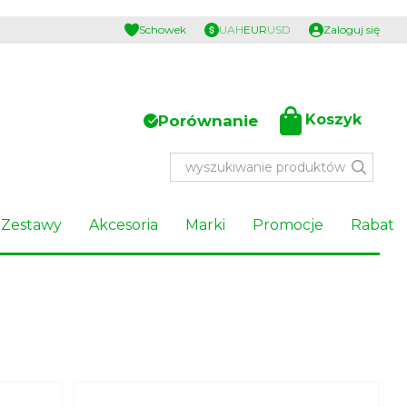
Schowek
UAH
EUR
USD
Zaloguj się
Koszyk
Porównanie
Zestawy
Akcesoria
Marki
Promocje
Rabat