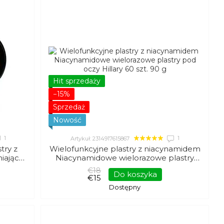
Hit sprzedaży
−15%
Sprzedaż
Nowość
1
1
Artykuł: 2314917615867
try z
Wielofunkcyjne plastry z niacynamidem
niające
Niacynamidowe wielorazowe plastry
 90 g
pod oczy Hillary 60 szt. 90 g
€18
Do koszyka
€15
Dostępny