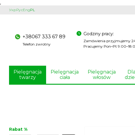
,
Przejdź do głównej treści
Укр
Рус
Eng
PL
Godziny pracy:
+38067 333 67 89
Zamówienia przyjmujemy 2
Telefon zwrotny
Pracujemy Pon–Pt 9:00–18:
Pielęgnacja
Pielęgnacja
Pielęgnacja
Dl
twarzy
ciała
włosów
dzie
Rabat %