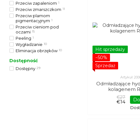
Przeciw zapaleniom
1
Przeciw zmarszczkom
11
Przeciw plamom
pigmentacyjnym
1
Przeciw cieniom pod
oczami
15
Peeling
1
Wygładzanie
10
Hit sprzedaży
Eliminacja obrzęków
10
−50%
Dostępność
Sprzedaż
Dostępny
29
Artykuł: 2
Odmładzające hyd
kolagenem Re
€27
Do
€14
Dos