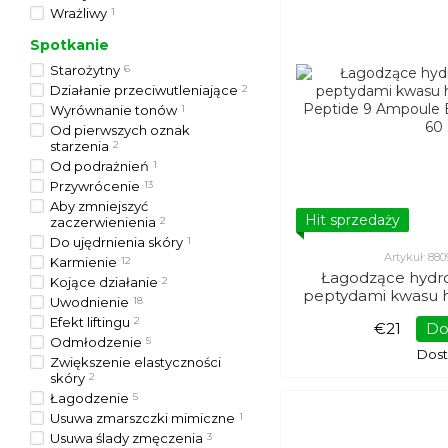
Wrażliwy
1
Spotkanie
Starożytny
6
Działanie przeciwutleniające
2
Wyrównanie tonów
1
Od pierwszych oznak
starzenia
2
Od podrażnień
1
Przywrócenie
13
Aby zmniejszyć
Hit sprzedaży
zaczerwienienia
2
Do ujędrnienia skóry
1
Artykuł: 8
Karmienie
12
Łagodzące hydro
Kojące działanie
2
peptydami kwasu 
Uwodnienie
18
Peptide 9 Ampoul
Efekt liftingu
2
€21
Do
Peel 
Odmłodzenie
5
Dos
Zwiększenie elastyczności
skóry
2
Łagodzenie
5
Usuwa zmarszczki mimiczne
1
Usuwa ślady zmęczenia
3