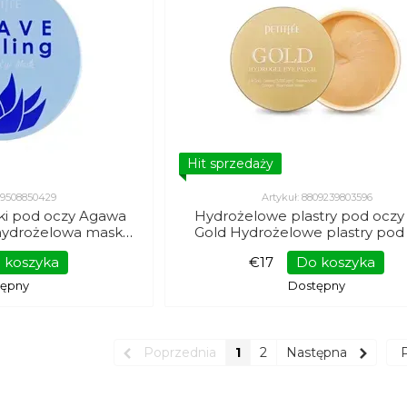
Hit sprzedaży
809508850429
Artykuł: 8809239803596
ki pod oczy Agawa
Hydrożelowe plastry pod oczy
ydrożelowa maska ​​
Gold Hydrożelowe plastry pod
e & Koelf 60 szt.
Petitfee & Koelf 60 szt.
 koszyka
€17
Do koszyka
tępny
Dostępny
Poprzednia
1
2
Następna