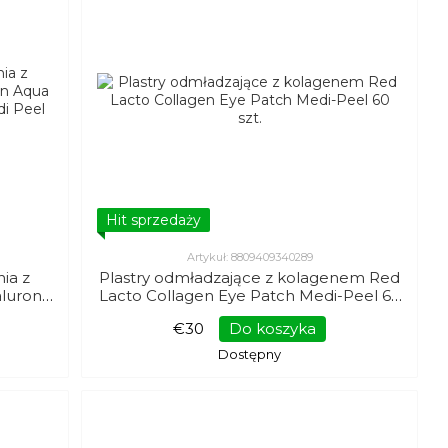
Hit sprzedaży
Artykuł: 8809409340289
nia z
Plastry odmładzające z kolagenem Red
luron
Lacto Collagen Eye Patch Medi-Peel 60
Patch
szt.
€30
Do koszyka
Dostępny