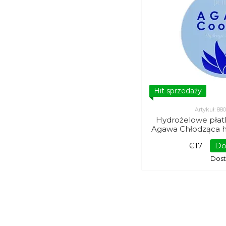
Hit sprzedaży
Artykuł: 8
Hydrożelowe płat
Agawa Chłodząca h
pod oczy Petitfe
€17
Do
Dos