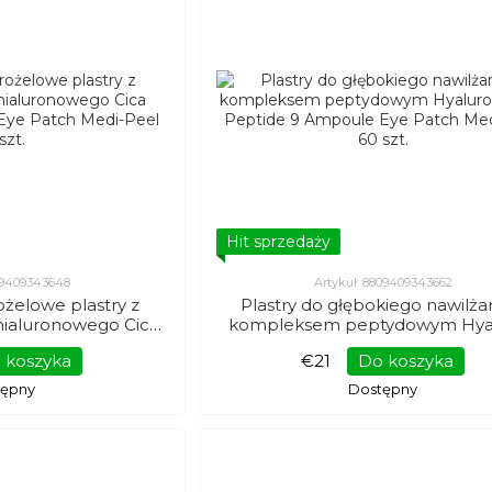
Hit sprzedaży
809409343648
Artykuł: 8809409343662
żelowe plastry z
Plastry do głębokiego nawilża
hialuronowego Cica
kompleksem peptydowym Hya
e Eye Patch Medi-
Aqua Peptide 9 Ampoule Eye 
 koszyka
€21
Do koszyka
60 szt.
Medi Peel 60 szt.
tępny
Dostępny