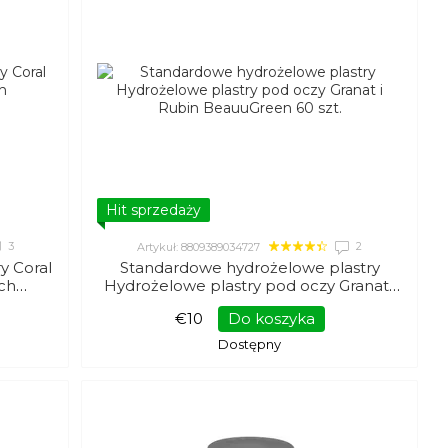
Hit sprzedaży
3
2
Artykuł: 8809389034727
y Coral
Standardowe hydrożelowe plastry
ch
Hydrożelowe plastry pod oczy Granat i
Rubin BeauuGreen 60 szt.
€10
Do koszyka
Dostępny