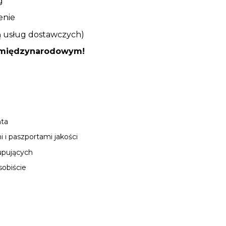
g
enie
ą usług dostawczych)
e międzynarodowym!
nta
 i paszportami jakości
upujących
obiście