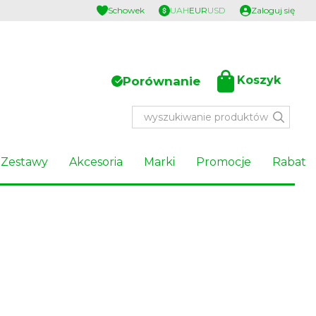
Schowek
UAH
EUR
USD
Zaloguj się
Koszyk
Porównanie
Zestawy
Akcesoria
Marki
Promocje
Rabat