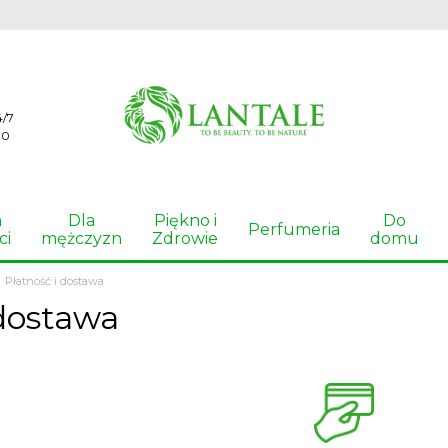
4/7
00
a
Dla
Piękno i
Do
Perfumeria
ci
mężczyzn
Zdrowie
domu
Płatność i dostawa
 dostawa