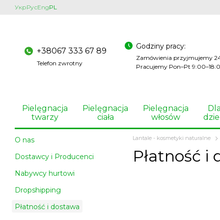
Przejdź do głównej treści
Укр
Рус
Eng
PL
Godziny pracy:
+38067 333 67 89
Zamówienia przyjmujemy 2
Telefon zwrotny
Pracujemy Pon–Pt 9:00–18:
Pielęgnacja
Pielęgnacja
Pielęgnacja
Dl
twarzy
ciała
włosów
dzie
Lantale - kosmetyki naturalne
O nas
Płatność i
Dostawcy i Producenci
Nabywcy hurtowi
Dropshipping
Płatność i dostawa