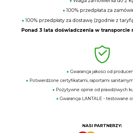
Waga zamówienia do 2 k
●
100% przedpłata za zamówi
●
100% przedpłaty za dostawę (zgodnie z taryf
●
Ponad 3 lata doświadczenia w transporci
●
Gwarancja jakości od produce
●
Potwierdzone certyfikatami, raportami sanitarnymi
●
Pozytywne opinie od prawdziwych k
●
Gwarancja LANTALE - testowane os
NASI PARTNERZY: