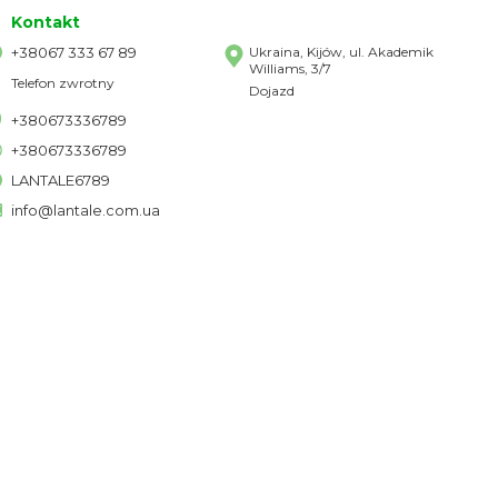
Kontakt
+38067 333 67 89
Ukraina, Kijów, ul. Akademik
Williams, 3/7
Telefon zwrotny
Dojazd
+380673336789
+380673336789
LANTALE6789
info@lantale.com.ua