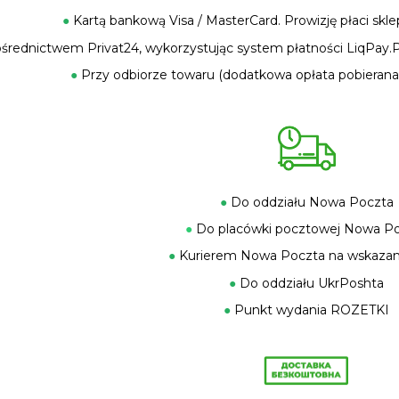
●
Kartą bankową Visa / MasterCard. Prowizję płaci skle
średnictwem Privat24, wykorzystując system płatności LiqPay.Pr
●
Przy odbiorze towaru (dodatkowa opłata pobierana 
●
Do oddziału Nowa Poczta
●
Do placówki pocztowej Nowa P
●
Kurierem Nowa Poczta na wskazan
●
Do oddziału UkrPoshta
●
Punkt wydania ROZETKI