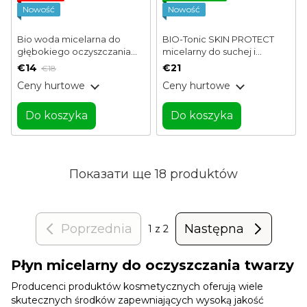
Nowość
Nowość
Bio woda micelarna do
BIO-Tonic SKIN PROTECT
głębokiego oczyszczania
micelarny do suchej i
Aloe Logona 125 ml
wrażliwej skóry twarzy z
€14
€21
€18
probiotykami SANTE 125 ml
Ceny hurtowe
Ceny hurtowe
Do koszyka
Do koszyka
Показати ще 18 produktów
Poprzednia
Następna
1
z 2
Płyn micelarny do oczyszczania twarzy
Producenci produktów kosmetycznych oferują wiele
skutecznych środków zapewniających wysoką jakość