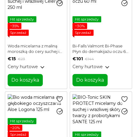
Hit sprzedaży
Hit sprzedaży
−35%
−30%
Sprzedaż
Sprzedaż
Woda micelarna z maliną
Bi-Falls Valmont Bi-Phase
moroszką do cery suchej i
Płyn do demakijażu oczu 60
wrażliwej Celenes 250 ml
ml
€15
€101
€23
€144
Ceny hurtowe
Ceny hurtowe
Do koszyka
Do koszyka
Hit sprzedaży
−20%
Sprzedaż
Hit sprzedaży