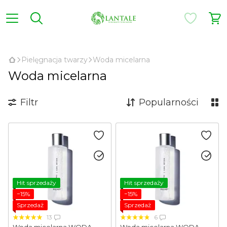
,
Pielęgnacja twarzy
Woda micelarna
Woda micelarna
Filtr
Popularności
Hit sprzedaży
Hit sprzedaży
−15%
−15%
Sprzedaż
Sprzedaż
13
6
Woda micelarna WODA
Woda micelarna WODA