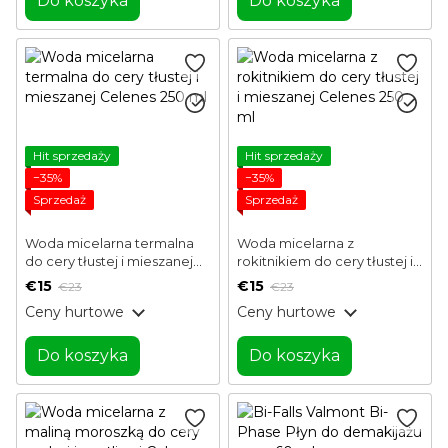
Do koszyka
Do koszyka
Hit sprzedaży
Hit sprzedaży
−35%
−35%
Sprzedaż
Sprzedaż
Woda micelarna termalna
Woda micelarna z
do cery tłustej i mieszanej
rokitnikiem do cery tłustej i
Celenes 250 ml
mieszanej Celenes 250 ml
€15
€15
€23
€23
Ceny hurtowe
Ceny hurtowe
Do koszyka
Do koszyka