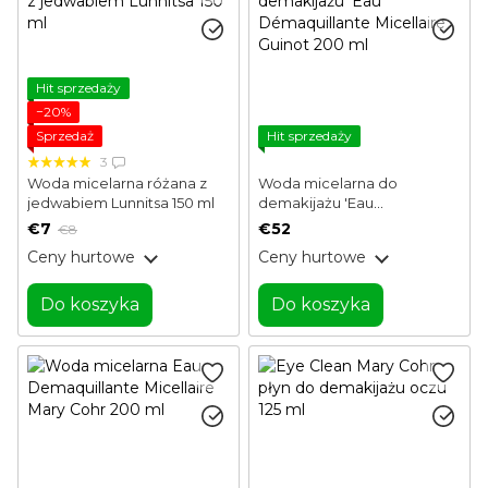
Hit sprzedaży
−20%
Sprzedaż
Hit sprzedaży
3
Woda micelarna różana z
Woda micelarna do
jedwabiem Lunnitsa 150 ml
demakijażu 'Eau
Démaquillante Micellaire
€7
€52
€8
Guinot 200 ml
Ceny hurtowe
Ceny hurtowe
Do koszyka
Do koszyka