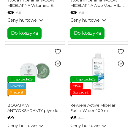
MICELARNA Witamina E
MICELARNA Aloe Vera Hillary
Hillary 200 ml
200 ml
€9
€9
€11
€11
Ceny hurtowe
Ceny hurtowe
Do koszyka
Do koszyka
Hit sprzedaży
Hit sprzedaży
Nowość
−15%
Prezent
Sprzedaż
BOGATA W
Revuele Active Micellar
ANTYOKSYDANTY płyn do
Facial Water 400 ml
demakijażu z olejem
€9
€5
€6
shuinko i konopiami MyIDi 55
Ceny hurtowe
Ceny hurtowe
ml