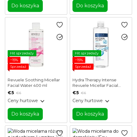
Do koszyka
Do koszyka
Hit sprzedaży
Hit sprzedaży
−15%
−15%
Sprzedaż
Sprzedaż
Revuele Soothing Micellar
Hydra Therapy Intense
Facial Water 400 ml
Revuele Micellar Facial
Water 400 ml
€5
€5
€6
€6
Ceny hurtowe
Ceny hurtowe
Do koszyka
Do koszyka