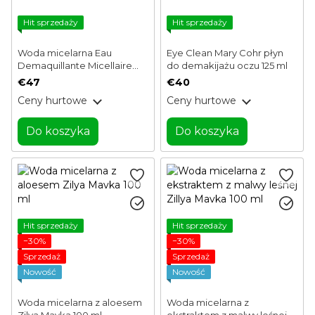
Hit sprzedaży
Hit sprzedaży
Woda micelarna Eau
Eye Clean Mary Cohr płyn
Demaquillante Micellaire
do demakijażu oczu 125 ml
Mary Cohr 200 ml
€47
€40
Ceny hurtowe
Ceny hurtowe
Do koszyka
Do koszyka
Hit sprzedaży
Hit sprzedaży
−30%
−30%
Sprzedaż
Sprzedaż
Nowość
Nowość
Woda micelarna z aloesem
Woda micelarna z
Zilya Mavka 100 ml
ekstraktem z malwy leśnej