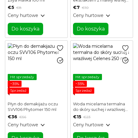
Zillya Mavka 100 ml
€5
€7
€8
€10
Ceny hurtowe
Ceny hurtowe
Do koszyka
Do koszyka
Hit sprzedaży
Hit sprzedaży
−35%
−35%
Sprzedaż
Sprzedaż
Płyn do demakijażu oczu
Woda micelarna termalna
SVV106 Phytomer 150 ml
do skóry suchej i wrażliwej
Celenes 250 ml
€36
€15
€56
€23
Ceny hurtowe
Ceny hurtowe