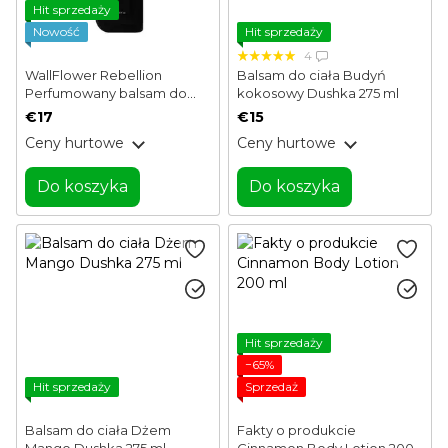
Hit sprzedaży
Nowość
Hit sprzedaży
4
WallFlower Rebellion
Balsam do ciała Budyń
Perfumowany balsam do
kokosowy Dushka 275 ml
ciała 250 ml
€17
€15
Ceny hurtowe
Ceny hurtowe
Do koszyka
Do koszyka
Hit sprzedaży
−65%
Hit sprzedaży
Sprzedaż
Balsam do ciała Dżem
Fakty o produkcie
Mango Dushka 275 ml
Cinnamon Body Lotion 200