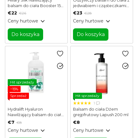
balsam do ciała Booster 150
jedwabiem i cząsteczkami
ml
Hillary 200 ml
€22
€23
€26
€28
Ceny hurtowe
Ceny hurtowe
Do koszyka
Do koszyka
Hit sprzedaży
−15%
Sprzedaż
Hit sprzedaży
1
Hydralift Hyaluron
Balsam do ciała Dżem
Nawilżający balsam do ciała
grejpfrutowy Lapush 200 ml
z kwasem hialuronowym
€7
€8
€8
Revuele 400 ml
Ceny hurtowe
Ceny hurtowe