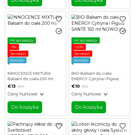
Do koszyka
Do koszyka
Hit sprzedaży
Hit sprzedaży
−5%
−20%
Sprzedaż
Sprzedaż
Nowość
Nowość
INNOCENCE MIXTURA
BIO-Balsam do ciała
Balsam do ciała 200 ml
ENERGY Cytryna i Pigwa
SANTE 150 ml NOWOŚĆ
€13
€10
€14
€12
Ceny hurtowe
Ceny hurtowe
Do koszyka
Do koszyka