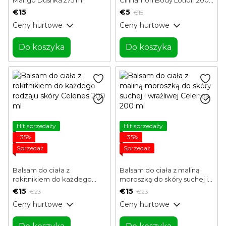
ml
€15
€5
€15
Ceny hurtowe
Ceny hurtowe
Do koszyka
Do koszyka
Hit sprzedaży
Hit sprzedaży
−35%
−35%
Sprzedaż
Sprzedaż
Balsam do ciała z
Balsam do ciała z maliną
rokitnikiem do każdego
moroszką do skóry suchej i
rodzaju skóry Celenes 200
wrażliwej Celenes 200 ml
€15
€15
€23
€23
ml
Ceny hurtowe
Ceny hurtowe