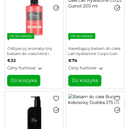
Hit sprzedaży
Hit sprzedaży
Odżywczy aromatyczny
Nawilżający balsam do ciała
balsam do ciała Miód i
Lait Hydrazone Corps Guinot
orzechy makadamia Balsam
200 ml
€22
€74
do ciała Gruszka i frezja
Ceny hurtowe
Ceny hurtowe
Kundal 500 ml
Do koszyka
Do koszyka