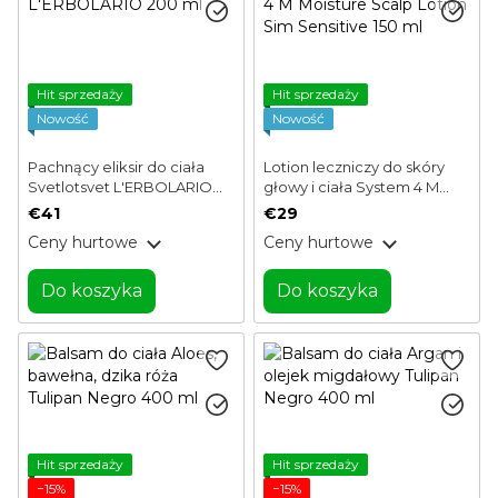
Hit sprzedaży
Hit sprzedaży
Nowość
Nowość
Pachnący eliksir do ciała
Lotion leczniczy do skóry
Svetlotsvet L'ERBOLARIO
głowy i ciała System 4 M
200 ml
Moisture Scalp Lotion Sim
€41
€29
Sensitive 150 ml
Ceny hurtowe
Ceny hurtowe
Do koszyka
Do koszyka
Hit sprzedaży
Hit sprzedaży
−15%
−15%