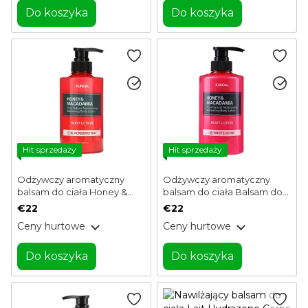
Do koszyka
Do koszyka
Hit sprzedaży
Hit sprzedaży
Odżywczy aromatyczny
Odżywczy aromatyczny
balsam do ciała Honey &
balsam do ciała Balsam do
Macadamia Body Lotion
ciała Miód i orzechy
€22
€22
Blackberry Bay Kundal 500
makadamia Białe piżmo
Ceny hurtowe
Ceny hurtowe
ml
Kundal 500 ml
Do koszyka
Do koszyka