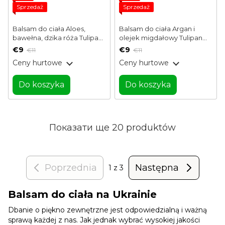
Sprzedaż
Sprzedaż
Balsam do ciała Aloes,
Balsam do ciała Argan i
bawełna, dzika róża Tulipan
olejek migdałowy Tulipan
Negro 400 ml
Negro 400 ml
€9
€9
€11
€11
Ceny hurtowe
Ceny hurtowe
Do koszyka
Do koszyka
Показати ще 20 produktów
Poprzednia
Następna
1
z 3
Balsam do ciała na Ukrainie
Dbanie o piękno zewnętrzne jest odpowiedzialną i ważną
sprawą każdej z nas. Jak jednak wybrać wysokiej jakości