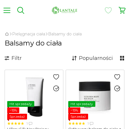
,
Pielęgnacja ciała
Balsamy do ciała
Balsamy do ciała
Filtr
Popularności
Hit sprzedaży
Hit sprzedaży
−15%
−15%
Sprzedaż
Sprzedaż
1
1
Hillary Silk Nawilżający
Odżywczy balsam do ciała z