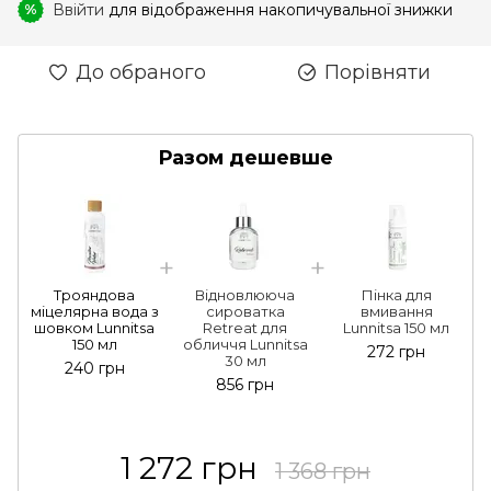
Ввійти
для відображення накопичувальної знижки
%
До обраного
Порівняти
Разом дешевше
Трояндова
Відновлююча
Пінка для
міцелярна вода з
сироватка
вмивання
шовком Lunnitsa
Retreat для
Lunnitsa 150 мл
150 мл
обличчя Lunnitsa
272 грн
30 мл
240 грн
856 грн
1 272 грн
1 368 грн