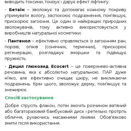
виводить токсини, тонізує і дарує ефект ліфтингу.
-
Бетаїн
– зволожує та допомагає кожному покриву
утримувати вологу, заспокоює подразнення, пом'якшує,
прискорює загоєння. Це один із найкращих природних
зволожувачів, тому активно використовується у
виробництві натуральної косметики.
-
Пантенол
– ефективно справляється із загоєнням ран,
порізів, опіків (сонячних, термічних), прискорює
регенерацію, розгладжує зморшки та підвищує
пружність.
-
Децил глюкозид Ecocert
– це поверхнево-активна
речовина, яка є абсолютно натуральною. ПАР дуже
м'яко, але ефективно очищає шкіру, не викликаючи
подразнень. Крім цього, зволожує дерму, пом'якшує та
знежирює.
Спосіб застосування
Добре струсіть флакон, потім змочіть розчином ватяний
або багаторазовий бамбуковий диск і ретельно протріть
обличчя, рухаючись масажними лініями. Обов'язково
змити після використання.