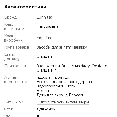
Характеристики
Бренд
Lunnitsa
Клас
Натуральна
косметики
Країна
Україна
виробник
Група товарів
Засоби для зняття макіяжу
Етапи
Очищення
догляду
Призначення
Зволоження, Зняття макіяжу, Освіжає,
Очищення
Активні
Гідролат троянди
компоненти
Ефірна олія рожевого дерева
Гідролізований шовк
Бетаїн
Децил глюкозид Ecocert
Тип шкіри
Підходить всім типам шкіри
Стать
Для жінок
Вік
18+