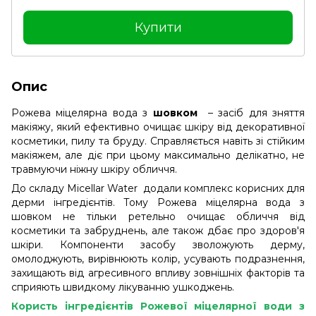
Купити
Опис
Рожева міцелярна вода з
шовком
– засіб для зняття
макіяжу, який ефективно очищає шкіру від декоративної
косметики, пилу та бруду. Справляється навіть зі стійким
макіяжем, але діє при цьому максимально делікатно, не
травмуючи ніжну шкіру обличчя.
До складу Micellar Water додали комплекс корисних для
дерми інгредієнтів. Тому Рожева міцелярна вода з
шовком не тільки ретельно очищає обличчя від
косметики та забруднень, але також дбає про здоров'я
шкіри. Компоненти засобу зволожують дерму,
омолоджують, вирівнюють колір, усувають подразнення,
захищають від агресивного впливу зовнішніх факторів та
сприяють швидкому лікуванню ушкоджень.
Користь інгредієнтів Рожевої міцелярної води з