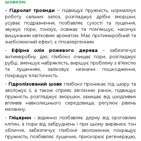
шовком:
- Гідролат троянди
– підвищує пружність, нормалізує
роботу сальних залоз, розгладжує дрібні зморшки,
усуває подразнення, позбавляє сухості та лущення,
звужує пори, тонізує, освіжає та пом'якшує, насичує
вишуканим квітковим ароматом. Має протимікробний та
знеболюючий ефект, є гіпоалергенним.
-
Ефірна олія рожевого дерева
– забезпечує
антимікробну дію, глибоко очищає пори, розгладжує
рубці, зменшує набряклість, вирішує проблему з в'ялістю
та лущенням, заліковує незначні пошкодження,
покращує еластичність.
-
Гідролізований шовк
глибоко проникає під шкіру та
зволожує її, а також сприяє загоєнню ранок, підвищує
пружність, розгладжує зморшки, захищає від шкідливих
впливів навколишнього середовища, регулює рівень
меланіну.
-
Гліцерин
- відмінно позбавляє дерму від ороговілих
клітин, а пори від забруднень і при цьому вирівнює тон
обличчя, забезпечує глибоке зволоження, покращує
пружність, позбавляє лущення, прискорює регенерацію,