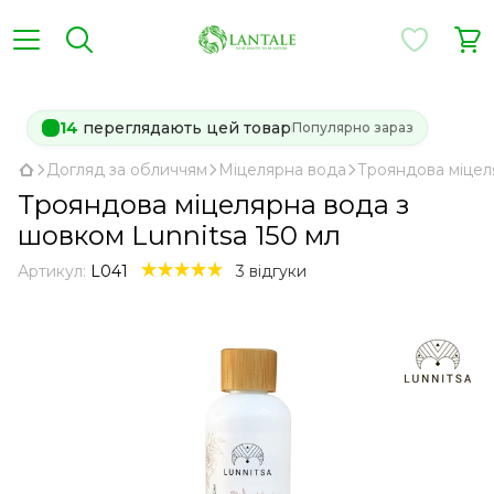
14
переглядають цей товар
Популярно зараз
Догляд за обличчям
Міцелярна вода
Трояндова міцел
Трояндова міцелярна вода з
шовком Lunnitsa 150 мл
Артикул:
L041
3 відгуки