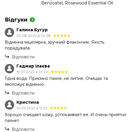
Benzoate), Rosewood Essential Oil
Відгуки
3
Галина Бугур
20.08.2022 в 02:38
Відмінна міцелярка, зручний флакончик. Якість
порадувала
Відповісти
Гаджар Ілаєва
19.07.2022 в 01:40
Гідна вода. Приємно пахне, не липне. Очищає та
зволожує відмінно.
Відповісти
Кристина
10.05.2022 в 12:22
Хорошо очищает кожу, успокаивает ее. И очень приятно
пахнет
Відповісти