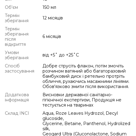
Об'єм
150 мл
Термін
12 місяців
зберігання
Термін
зберігання
6 місяців
після
відкриття
Умови
від +5˚ до +25˚С
зберігання
Спосіб
Добре струсіть флакон, потім змочіть
застосування
розчином ватяний або багаторазовий
бамбуковий диск і ретельно протріть
обличчя, рухаючись масажними лініями.
Обов'язково змити після використання.
Додаткова
Висновки державної санітарно-
інформація
гігієнічної експертизи, Продукція не
тестується на тваринах
Склад INCI
Aqua, Roze Leaves Hydrozol, Decyl
glucoside,
Glycerine, Betaine, Panthenol, Hydrolized
silk,
Geogard Ultra (Gluconolactone, Sodium