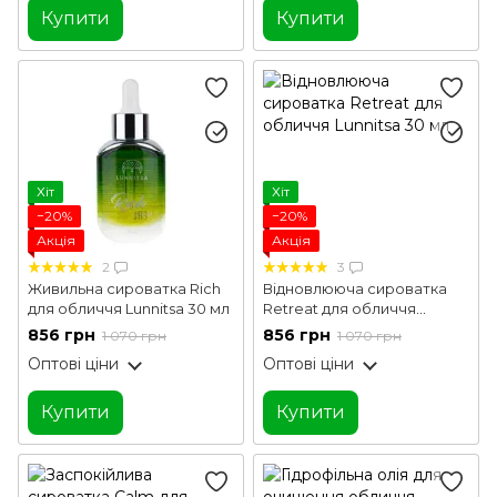
Купити
Купити
Хіт
Хіт
−20%
−20%
Акція
Акція
2
3
Живильна сироватка Rich
Відновлююча сироватка
для обличчя Lunnitsa 30 мл
Retreat для обличчя
Lunnitsa 30 мл
856 грн
856 грн
1 070 грн
1 070 грн
Оптові ціни
Оптові ціни
Купити
Купити