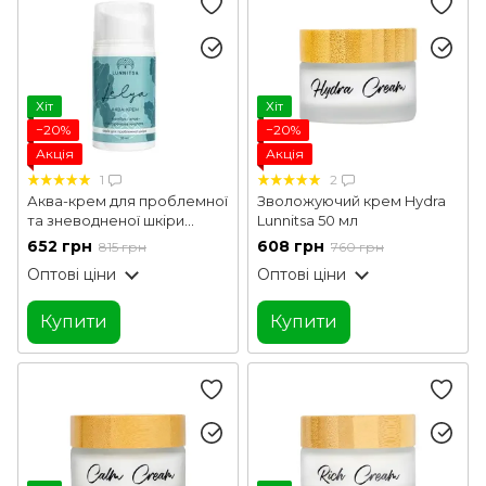
Хіт
Хіт
−20%
−20%
Акція
Акція
1
2
Аква-крем для проблемної
Зволожуючий крем Hydra
та зневодненої шкіри
Lunnitsa 50 мл
Lunnitsa 50 мл
652 грн
608 грн
815 грн
760 грн
Оптові ціни
Оптові ціни
Купити
Купити