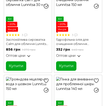
Хіт
Хіт
−20%
−20%
Акція
Акція
3
3
Заспокійлива сироватка
Гідрофільна олія для
Calm для обличчя Lunnitsa
очищення обличчя
30 мл
Lunnitsa 150 мл
856 грн
352 грн
1 070 грн
440 грн
Оптові ціни
Оптові ціни
Купити
Купити
Хіт
Хіт