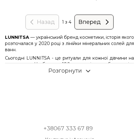
Назад
Вперед
1
з 4
LUNNITSA
— український бренд косметики, історія якого
розпочалася у 2020 році з лінійки мінеральних солей для
ванн.
Сьогодні LUNNITSA - це ритуали для кожної дівчини на
кожен день. Це близько 180 продуктів для обличчя, тіла
Розгорнути
та волосся, а також натуральні комплекси для краси та
здоров'я.
В ОСНОВІ ФІЛОСОФІЇ LUNNITSA - ВАЖЛИВІ ОПОРИ:
власне виробництво повного циклу,
якісна сировина та перевірені постачальники,
сильне жіноче ком'юніті.
Місія LUNNITSA – формувати кохання кожної дівчини до
себе через ритуали догляду.
+38067 333 67 89
Адже в основі бренду – слов'янський оберіг Лунниця.