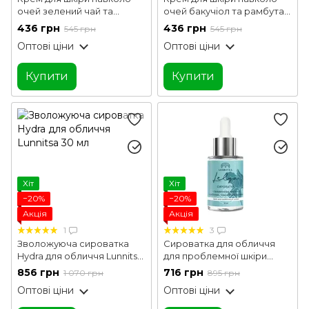
очей зелений чай та
очей бакучіол та рамбутан
гіалуронова кислота
Lunnitsa 15 мл
436 грн
436 грн
545 грн
545 грн
Lunnitsa 15 мл
Оптові ціни
Оптові ціни
Купити
Купити
Хіт
Хіт
−20%
−20%
Акція
Акція
1
3
Зволожуюча сироватка
Сироватка для обличчя
Hydra для обличчя Lunnitsa
для проблемної шкіри
30 мл
Lunnitsa 30 мл
856 грн
716 грн
1 070 грн
895 грн
Оптові ціни
Оптові ціни