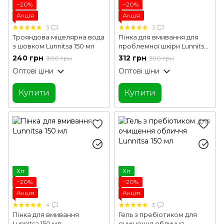
−20%
−20%
Акція
Акція
3
3
Трояндова міцелярна вода
Пінка для вмивання для
з шовком Lunnitsa 150 мл
проблемної шкіри Lunnitsa
140 мл
240 грн
312 грн
300 грн
390 грн
Оптові ціни
Оптові ціни
Купити
Купити
Хіт
Хіт
−20%
−20%
Акція
Акція
4
3
Пінка для вмивання
Гель з пребіотиком для
Lunnitsa 150 мл
очищення обличчя