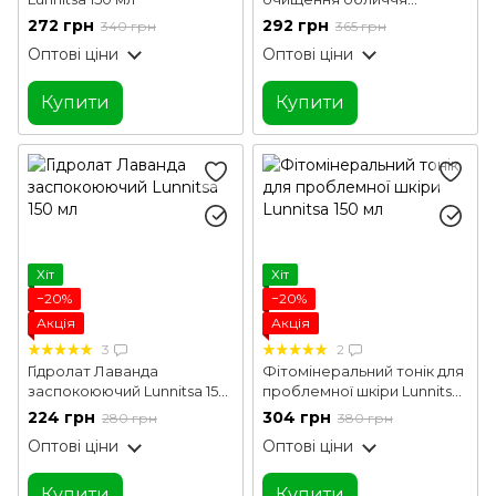
Lunnitsa 150 мл
272 грн
292 грн
340 грн
365 грн
Оптові ціни
Оптові ціни
Купити
Купити
Хіт
Хіт
−20%
−20%
Акція
Акція
3
2
Гідролат Лаванда
Фітомінеральний тонік для
заспокоюючий Lunnitsa 150
проблемної шкіри Lunnitsa
мл
150 мл
224 грн
304 грн
280 грн
380 грн
Оптові ціни
Оптові ціни
Купити
Купити