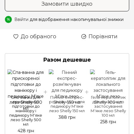
Замовити швидко
Ввійти
для відображення накопичувальної знижки
%
До обраного
Порівняти
Разом дешевше
Спа-ванна для
Пінний експрес-
Гель-кератолітик
прискореної
розм'якчувач для
для локального
підготовки до
педикюру М'яке
застосування
манікюру і
лезо Shelly 150 мл
М'яке лезо Shelly
педикюру М'яке
100 мл
388 грн
лезо Shelly 500
258 грн
мл
428 грн