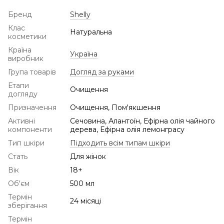
Бренд
Shelly
Клас
Натуральна
косметики
Країна
Україна
виробник
Група товарів
Догляд за руками
Етапи
Очищення
догляду
Призначення
Очищення, Пом'якшення
Активні
Сечовина, Алантоїн, Ефірна олія чайного
компоненти
дерева, Ефірна олія лемонграсу
Тип шкіри
Підходить всім типам шкіри
Стать
Для жінок
Вік
18+
Об'єм
500 мл
Термін
24 місяці
зберігання
Термін