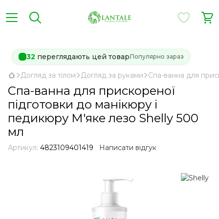
32
переглядають цей товар
Популярно зараз
Догляд за тілом
Догляд за руками
Спа-ванна для приск
Спа-ванна для прискореної
підготовки до манікюру і
педикюру М'яке лезо Shelly 500
мл
Артикул:
4823109401419
Написати відгук