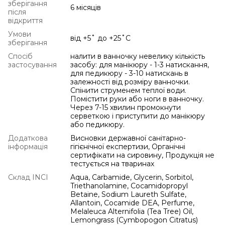
зберігання
6 місяців
після
відкриття
Умови
від +5˚ до +25˚С
зберігання
Спосіб
налити в ванночку невелику кількість
застосування
засобу: для манікюру - 1-3 натискання,
для педикюру - 3-10 натискань в
залежності від розміру ванночки.
Спінити струменем теплої води.
Помістити руки або ноги в ванночку.
Через 7-15 хвилин промокнути
серветкою і приступити до манікюру
або педикюру.
Додаткова
Висновки державної санітарно-
інформація
гігієнічної експертизи, Органічні
сертифікати на сировину, Продукція не
тестується на тваринах
Склад INCI
Aqua, Carbamide, Glycerin, Sorbitol,
Triethanolamine, Cocamidopropyl
Betaine, Sodium Laureth Sulfate,
Allantoin, Cocamide DEA, Perfume,
Melaleuca Alternifolia (Tea Tree) Oil,
Lemongrass (Cymbopogon Citratus)