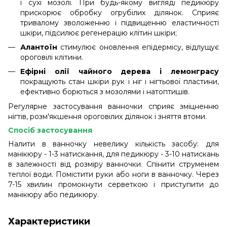
і сухі мозолі. При будь-якому вигляді педикюру
прискорює обробку огрубілих ділянок. Сприяє
тривалому зволоженню і підвищенню еластичності
шкіри, підсилює регенерацію клітин шкіри;
Алантоїн
стимулює оновлення епідермісу, відлущує
ороговілі клітини.
Ефірні олії чайного дерева і лемонграсу
покращують стан шкіри рук і ніг і нігтьової пластини,
ефективно борються з мозолями і натоптишів.
Регулярне застосування ванночки сприяє зміцненню
нігтів, розм'якшення ороговілих ділянок і зняття втоми.
Спосіб застосування
Налити в ванночку невелику кількість засобу: для
манікюру - 1-3 натискання, для педикюру - 3-10 натискань
в залежності від розміру ванночки. Спінити струменем
теплої води. Помістити руки або ноги в ванночку. Через
7-15 хвилин промокнути серветкою і приступити до
манікюру або педикюру.
Характеристики