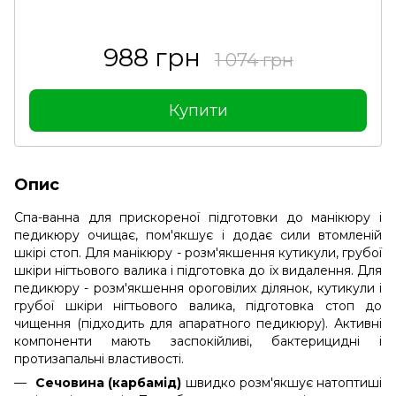
988 грн
1 074 грн
Купити
Опис
Спа-ванна для прискореної підготовки до манікюру і
педикюру очищає, пом'якшує і додає сили втомленій
шкірі стоп. Для манікюру - розм'якшення кутикули, грубої
шкіри нігтьового валика і підготовка до їх видалення. Для
педикюру - розм'якшення ороговілих ділянок, кутикули і
грубої шкіри нігтьового валика, підготовка стоп до
чищення (підходить для апаратного педикюру). Активні
компоненти мають заспокійливі, бактерицидні і
протизапальні властивості.
Сечовина (карбамід)
швидко розм'якшує натоптиші