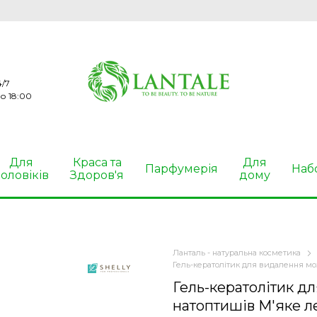
/7
о 18:00
Для
Краса та
Для
Парфумерія
Наб
оловіків
Здоров'я
дому
Ланталь - натуральна косметика
Гель-кератолітик для видалення моз
Гель-кератолітик дл
натоптишів М'яке ле