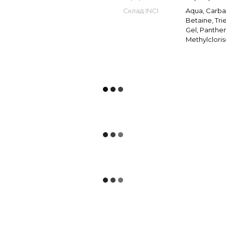
Склад INCI
Aqua, Carba
Betaine, Tr
Gel, Panthen
Methylcloris