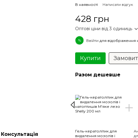
В наявності
Написати відгук
428 грн
Оптові ціни від 3 одиниць
%
Ввійти
для відображення 
Купити
Замови
Разом дешевше
Гель-кератолітик для
А
Консультація
видалення мозолів і
дл