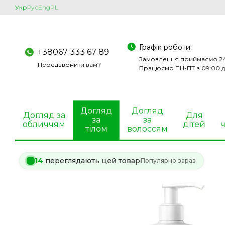
Перейти до основного контенту
Укр
Рус
Eng
PL
Графік роботи:
+38067 333 67 89
Замовлення приймаємо 24
Передзвонити вам?
Працюємо ПН-ПТ з 09:00 д
Догляд
Догляд
Догляд за
Для
за
за
обличчям
дітей
ч
тілом
волоссям
14
переглядають цей товар
Популярно зараз