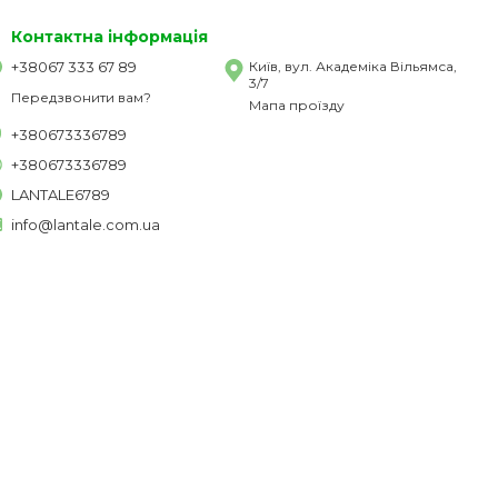
Контактна інформація
+38067 333 67 89
Київ, вул. Академіка Вільямса,
3/7
Передзвонити вам?
Мапа проїзду
+380673336789
+380673336789
LANTALE6789
info@lantale.com.ua