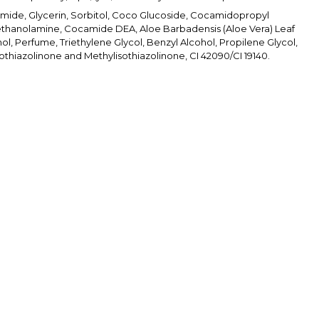
mide, Glycerin, Sorbitol, Coco Glucoside, Cocamidopropyl
iethanolamine, Cocamide DEA, Aloe Barbadensis (Aloe Vera) Leaf
ol, Perfume, Triethylene Glycol, Benzyl Alcohol, Propilene Glycol,
othiazolinone and Methylisothiazolinone, CI 42090/CI 19140.