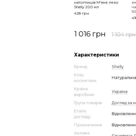
натоптишів М'яке лезо
е
Shelly 200 мл
ча
5
428 грн
41
1 016 грн
1 104 грн
Характеристики
Бренд
Shelly
Клас
Натуральн
косметики
Країна
Україна
виробник
Група товарів
Догляд за 
Етапи
Відновленн
догляду
Призначення
Відновленн
Активні
Сечовина, 