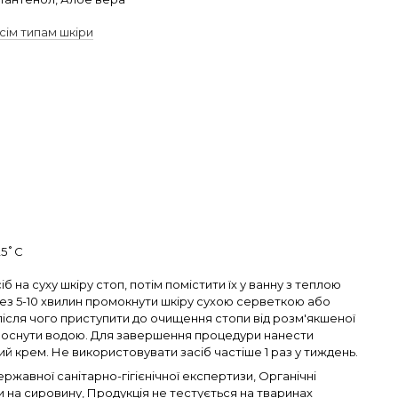
сім типам шкіри
25˚С
іб на суху шкіру стоп, потім помістити їх у ванну з теплою
ез 5-10 хвилин промокнути шкіру сухою серветкою або
ісля чого приступити до очищення стопи від розм'якшеної
лоснути водою. Для завершення процедури нанести
 крем. Не використовувати засіб частіше 1 раз у тиждень.
ржавної санітарно-гігієнічної експертизи, Органічні
 на сировину, Продукція не тестується на тваринах