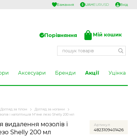
Бажання
UAH
EUR
USD
Вхід
Мій кошик
Порівняння
ори
Аксесуари
Бренди
Акції
Уцінка
Догляд за тілом
Догляд за ногами
олів і натоптишів М'яке лезо Shelly 200 мл
я видалення мозолів і
Артикул
4823109401426
зо Shelly 200 мл