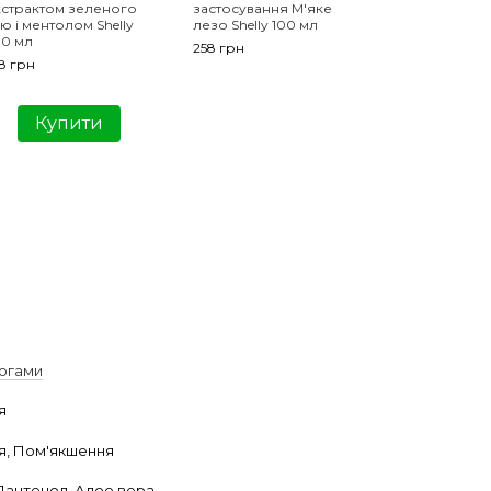
кстрактом зеленого
застосування М'яке
нато
ю і ментолом Shelly
лезо Shelly 100 мл
Shel
00 мл
258 грн
428 
8 грн
1 
Купити
а
ногами
я
я, Пом'якшення
Пантенол, Алое вера