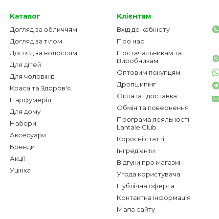
Каталог
Клієнтам
Догляд за обличчям
Вхід до кабінету
Догляд за тілом
Про нас
Догляд за волоссям
Постачальникам та
Виробникам
Для дітей
Оптовим покупцям
Для чоловіків
Дропшипінг
Краса та Здоров'я
Оплата і доставка
Парфумерія
Обмін та повернення
Для дому
Програма лояльності
Набори
Lantale Club
Аксесуари
Корисні статті
Бренди
Інгредієнти
Акції
Відгуки про магазин
Уцінка
Угода користувача
Публічна оферта
Контактна інформація
Мапа сайту