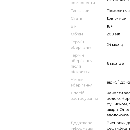
компоненти
Тип шкіри
Підходить в
Стать
Для жінок
Вік
18+
Об'єм
200 мл
Термін
24 місяці
зберігання
Термін
зберігання
6 місяців
після
відкриття
Умови
від +5˚ до +
зберігання
Спосіб
нанести зас
застосування
водою. Чер
рушником, п
шкіри. Опо
зволожуючий
Додаткова
Висновки де
інформація
сертифікати