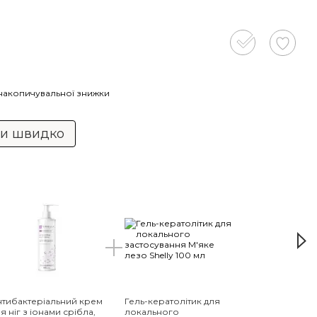
накопичувальної знижки
ти швидко
Ра
нтибактеріальний крем
Гель-кератолітик для
Гель
я ніг з іонами срібла,
локального
вида