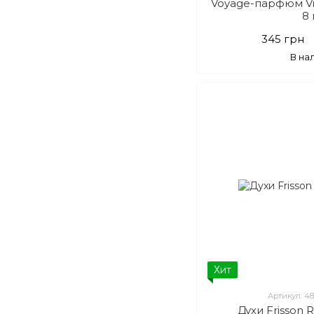
Voyage-парфюм Viv
8
345 грн
В на
Хит
Артикул: 4
Духи Frisson 