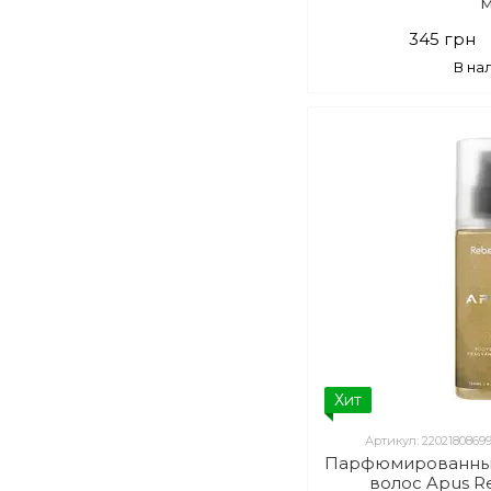
345 грн
В на
Хит
Артикул: 2202180869
Парфюмированный
волос Apus Re