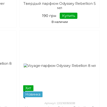
wer
Твердый парфюм Odyssey Rebellion 5
мл
190 грн
Купить
В наличии
Хит
Новинка
Артикул: 2202169365008