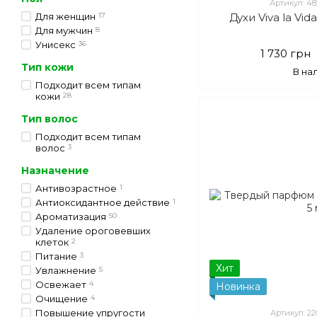
Артикул: 4
Для женщин
17
Духи Viva la Vid
Для мужчин
8
Унисекс
36
1 730 грн
Тип кожи
В на
Подходит всем типам
кожи
28
Тип волос
Подходит всем типам
волос
3
Назначение
Антивозрастное
1
Антиоксидантное действие
1
Ароматизация
50
Удаление ороговевших
клеток
2
Питание
3
Хит
Увлажнение
5
Освежает
4
Новинка
Очищение
4
Повышение упругости
Артикул: 2