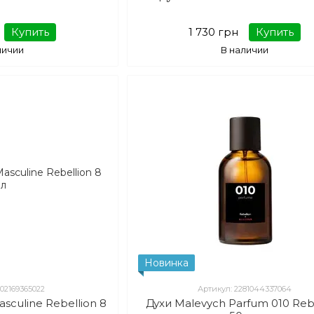
Купить
1 730 грн
Купить
личии
В наличии
Новинка
202169365022
Артикул: 2281044337064
culine Rebellion 8
Духи Malevych Parfum 010 Reb