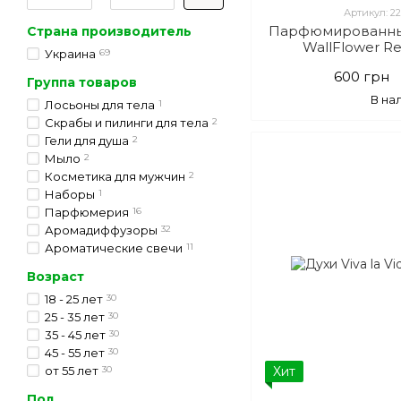
Артикул: 2
Парфюмированный
Страна производитель
WallFlower Re
Украина
69
600 грн
Группа товаров
В на
Лосьоны для тела
1
Скрабы и пилинги для тела
2
Гели для душа
2
Мыло
2
Косметика для мужчин
2
Наборы
1
Парфюмерия
16
Аромадиффузоры
32
Ароматические свечи
11
Возраст
18 - 25 лет
30
25 - 35 лет
30
35 - 45 лет
30
45 - 55 лет
30
от 55 лет
30
Хит
Пол