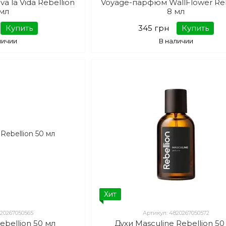
a la Vida Rebellion
Voyage-парфюм WallFlower Reb
 мл
8 мл
Купить
345 грн
Купить
личии
В наличии
Хит
820267050565
Артикул: 4820267050572
Rebellion 50 мл
Духи Masculine Rebellion 50