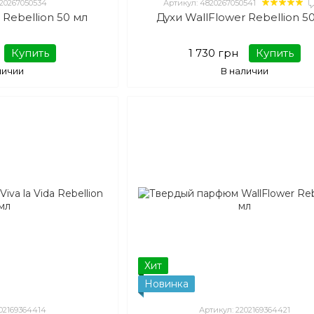
820267050534
Артикул: 4820267050541
a Rebellion 50 мл
Духи WallFlower Rebellion 5
Купить
1 730 грн
Купить
личии
В наличии
Хит
Новинка
202169364414
Артикул: 2202169364421