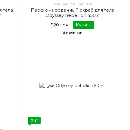
Артикул: 2202133493034
 тела
Парфюмированный скраб для тела
г
Odyssey Rebellion 450 г
520 грн
Купить
В наличии
Хит