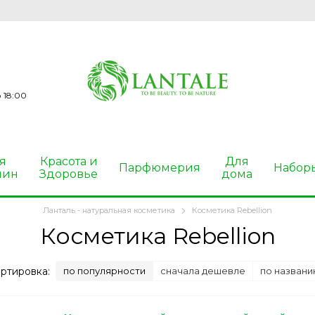
 18:00
я
Красота и
Для
Парфюмерия
Набор
чин
Здоровье
дома
Ланталь - натуральная косметика
Косметика Rebellion
Косметика Rebellion
ртировка:
по популярности
сначала дешевле
по названи