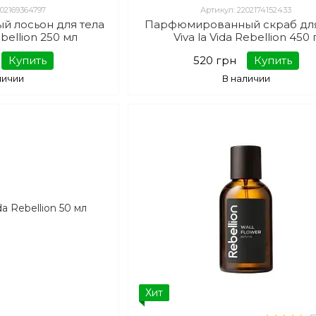
202169364797
Артикул: 2202174152433
 лосьон для тела
Парфюмированный скраб для
bellion 250 мл
Viva la Vida Rebellion 450 
Купить
520 грн
Купить
личии
В наличии
Хит