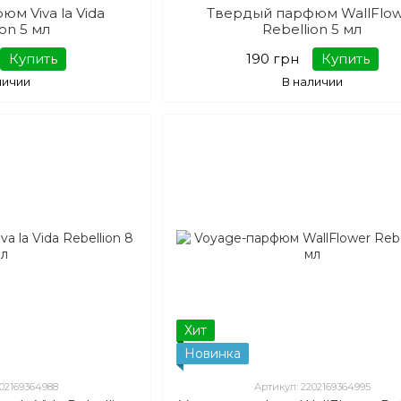
м Viva la Vida
Твердый парфюм WallFlo
ion 5 мл
Rebellion 5 мл
Купить
190 грн
Купить
личии
В наличии
Хит
Новинка
202169364988
Артикул: 2202169364995