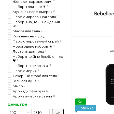
Женская парфюмерия
11
Наборы для Неё 👩
1
Мужская парфюмерия
6
Парфюмированная вода
7
Наборы на День Рождения
🎉
1
Масла для тела
2
Комплексный уход
1
Парфюмированный спрей
3
Новогодние наборы 🎄
1
Лосьоны для тела
1
Наборы ко Дню Влюбленных
💝
1
Наборы к 8 Марта 🌷
1
Парфюмерия
2
Сахарный скраб для тела
2
Гели для душа
2
Мыло
2
Аромадиффузоры
32
Ароматические свечи
11
Хит
Цена, грн
Новинка
От Цена, грн
До Цена, грн
OK