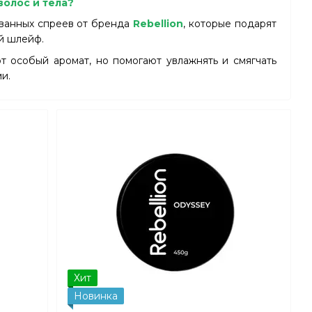
олос и тела?
ованных спреев от бренда
Rebellion
, которые подарят
й шлейф.
т особый аромат, но помогают увлажнять и смягчать
и.
lion, который поднимет Вам настроение и создаст
арфюмерный спрей окутывает тело невесомой вуалью
 оставляет следов. Самые мелкие светоотражающие
изысканный блеск.
ы созданы из отборных натуральных компонентов,
позиции и длительную стойкость.
айн, воплощающий смелость и утонченность, делает
кусства.
 чем аромат. Это вызов обыденности и символ вашей
Хит
Новинка