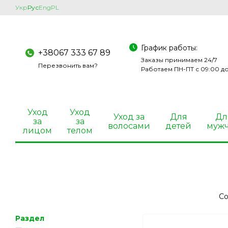
Перейти к основному контенту
Укр
Рус
Eng
PL
График работы:
+38067 333 67 89
Заказы принимаем 24/7
Перезвонить вам?
Работаем ПН-ПТ с 09:00 до
Уход
Уход
Уход за
Для
Дл
за
за
волосами
детей
муж
лицом
телом
Со
Раздел