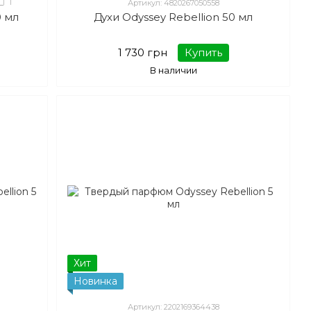
1
Артикул: 4820267050558
0 мл
Духи Odyssey Rebellion 50 мл
1 730 грн
Купить
В наличии
Хит
Новинка
Артикул: 2202169364438