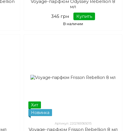
ellion
Voyage-парфюм Odyssey Rebellion 8
мл
345 грн
Купить
В наличии
Хит
Новинка
Артикул: 2202169365015
 мл
Voyage-парфюм Frisson Rebellion 8 мл