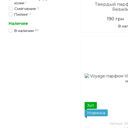
кожи
1
Твердый парфю
Смягчение
3
Rebell
Пилинг
2
190 грн
Наличие
В на
В наличии
69
Хит
Новинка
Артикул: 2