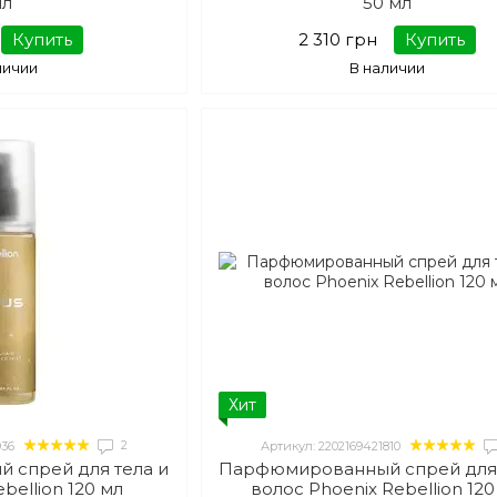
мл
50 мл
Купить
2 310 грн
Купить
личии
В наличии
Хит
2
936
Артикул: 2202169421810
 спрей для тела и
Парфюмированный спрей для 
bellion 120 мл
волос Phoenix Rebellion 120