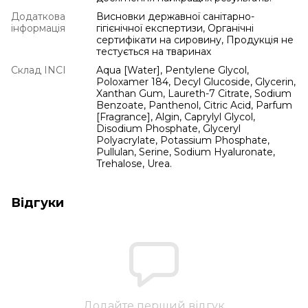
Додаткова
Висновки державної санітарно-
інформація
гігієнічної експертизи, Органічні
сертифікати на сировину, Продукція не
тестується на тваринах
Склад INCI
Aqua [Water], Pentylene Glycol,
Poloxamer 184, Decyl Glucoside, Glycerin,
Xanthan Gum, Laureth-7 Citrate, Sodium
Benzoate, Panthenol, Citric Acid, Parfum
[Fragrance], Algin, Caprylyl Glycol,
Disodium Phosphate, Glyceryl
Polyacrylate, Potassium Phosphate,
Pullulan, Serine, Sodium Hyaluronate,
Trehalose, Urea.
Відгуки
Додайте перший відгук