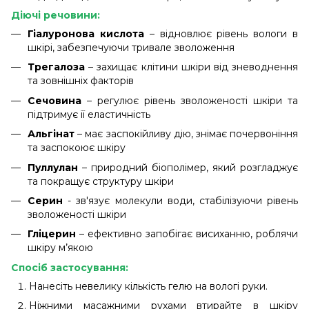
Діючі речовини:
Гіалуронова кислота
– відновлює рівень вологи в
шкірі, забезпечуючи тривале зволоження
Трегалоза
– захищає клітини шкіри від зневоднення
та зовнішніх факторів
Сечовина
– регулює рівень зволоженості шкіри та
підтримує її еластичність
Альгінат
– має заспокійливу дію, знімає почервоніння
та заспокоює шкіру
Пуллулан
– природний біополімер, який розгладжує
та покращує структуру шкіри
Серин
- зв'язує молекули води, стабілізуючи рівень
зволоженості шкіри
Гліцерин
– ефективно запобігає висиханню, роблячи
шкіру м’якою
Спосіб застосування:
Нанесіть невелику кількість гелю на вологі руки.
Ніжними масажними рухами втирайте в шкіру