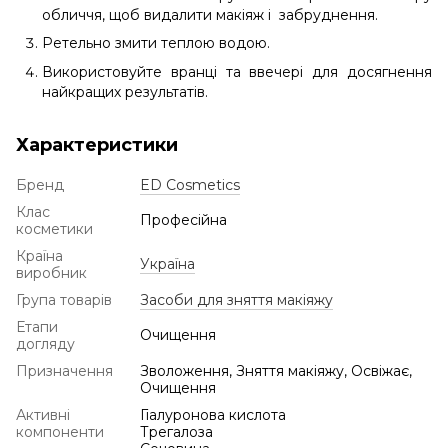
обличчя, щоб видалити макіяж і забруднення.
Ретельно змити теплою водою.
Використовуйте вранці та ввечері для досягнення
найкращих результатів.
Характеристики
Бренд
ED Cosmetics
Клас
Професійна
косметики
Країна
Україна
виробник
Група товарів
Засоби для зняття макіяжу
Етапи
Очищення
догляду
Призначення
Зволоження, Зняття макіяжу, Освіжає,
Очищення
Активні
Гіалуронова кислота
компоненти
Трегалоза