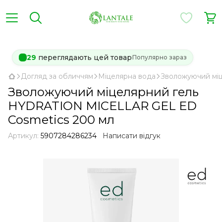
29
переглядають цей товар
Популярно зараз
Догляд за обличчям
Міцелярна вода
Зволожуючий мі
Зволожуючий міцелярний гель
HYDRATION MICELLAR GEL ED
Cosmetics 200 мл
Артикул:
5907284286234
Написати відгук