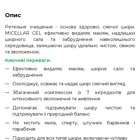
Опис
Ретельне очищення - основа здорової, сяючої шкіри.
MICELLAR GEL ефективно видаляє макіяж, надлишки
шкірного сала та забруднення навколишнього
середовища, залишаючи шкіру ідеально чистою, свіжою
та зволоженою.
Ключові переваги:
Ефективно видаляє макіяж, шкірне сало та
забруднення
Охолоджує, освіжає та надає шкірі сяючий вигляд
Збагачений комплексом із 7 інгредієнтів для
інтенсивного зволоження та живлення
Допомагає підтримувати шкіру чистою та
підтримувати її природний баланс
Не містить мила, спирту, штучних барвників і
парабенів
Підходить для всіх типів шкіри, включаючи чутливу