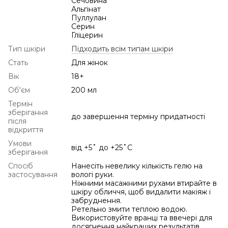
Сечовина
Альгінат
Пуллулан
Серин
Гліцерин
Тип шкіри
Підходить всім типам шкіри
Стать
Для жінок
Вік
18+
Об'єм
200 мл
Термін
зберігання
до завершення терміну придатності
після
відкриття
Умови
від +5˚ до +25˚С
зберігання
Спосіб
Нанесіть невелику кількість гелю на
застосування
вологі руки.
Ніжними масажними рухами втирайте в
шкіру обличчя, щоб видалити макіяж і
забруднення.
Ретельно змити теплою водою.
Використовуйте вранці та ввечері для
досягнення найкращих результатів.