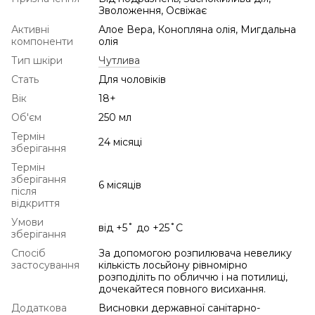
Зволоження, Освіжає
Активні
Алое Вера, Конопляна олія, Мигдальна
компоненти
олія
Тип шкіри
Чутлива
Стать
Для чоловіків
Вік
18+
Об'єм
250 мл
Термін
24 місяці
зберігання
Термін
зберігання
6 місяців
після
відкриття
Умови
від +5˚ до +25˚С
зберігання
Спосіб
За допомогою розпилювача невелику
застосування
кількість лосьйону рівномірно
розподіліть по обличчю і на потилиці,
дочекайтеся повного висихання.
Додаткова
Висновки державної санітарно-