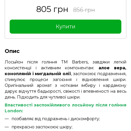
805 грн
856 грн
Купити
Опис
Лосьйон після гоління ТМ Barbers, завдяки легкій
консистенції і активним компонентам:
алое вера,
конопляній і мигдальній олії
, заспокоює подразнення,
стимулює процеси загоєння і відновлення шкіри.
Оригінальний аромат з нотками імбиру і кардамону
дарує відчуття бадьорості, свіжості і впевненості на весь
день. Підходить для чутливої ​​шкіри.
Властивості заспокійливого лосьйону після гоління
London:
позбавляє від подразнень і дискомфорту;
прекрасно заспокоює шкіру;