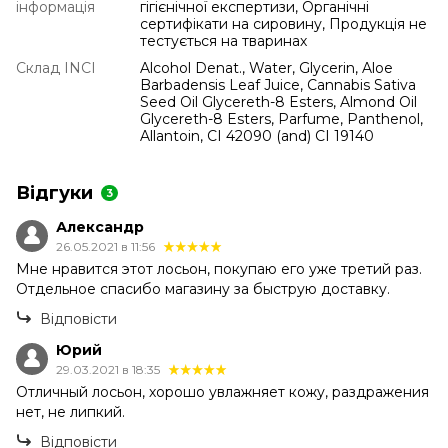
інформація
гігієнічної експертизи, Органічні
сертифікати на сировину, Продукція не
тестується на тваринах
Склад INCI
Alcohol Denat., Water, Glycerin, Aloe
Barbadensis Leaf Juice, Cannabis Sativa
Seed Oil Glycereth-8 Esters, Almond Oil
Glycereth-8 Esters, Parfume, Panthenol,
Allantoin, CI 42090 (and) CI 19140
Відгуки
3
Александр
26.05.2021 в 11:56
Мне нравится этот лосьон, покупаю его уже третий раз.
Отдельное спасибо магазину за быструю доставку.
Відповісти
Юрий
29.03.2021 в 18:35
Отличный лосьон, хорошо увлажняет кожу, раздражения
нет, не липкий.
Відповісти