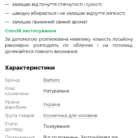
захищає від почуття стягнутості і сухості;
швидко вбирається і не залишає відчуття липкості;
залишає приємний свіжий аромат.
Спосіб застосування
За допомогою розпилювача невелику кількість лосьйону
рівномірно розподіліть по обличчю і на потилиці,
дочекайтеся повного висихання.
Характеристики
Бренд
Barbers
Клас
Натуральна
косметики
Країна
Україна
виробник
Група товарів
Косметика для чоловіків
Етапи
Тонізування
догляду
Призначення
Від подразнень, Заспокійлива дія,