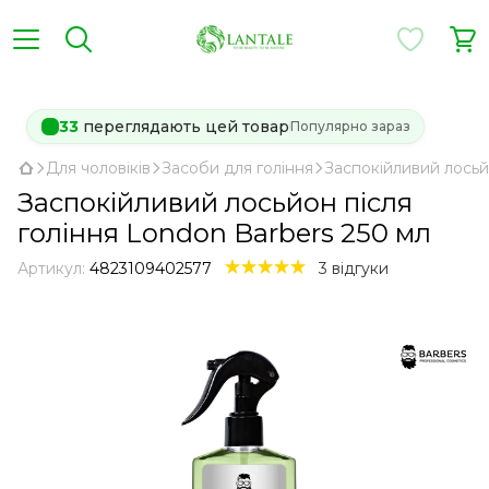
34
переглядають цей товар
Популярно зараз
Для чоловіків
Засоби для гоління
Заспокійливий лосьй
Заспокійливий лосьйон після
гоління London Barbers 250 мл
Артикул:
4823109402577
3 відгуки