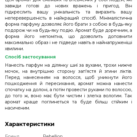
завжди готові до нових вражень і пригод. Він
підкреслить вашу унікальність та виразить вашу
неперевершеність в найкращий спосіб. Мінімалістична
форма парфуму дозволяє його брати з собою в будь-яку
подорож чи на будь-яку подію. Аромат буде доречним, а
форма його непомітна, що дозволить доповнити
максимально образ і не підведе навіть в найнапруженіші
хвилини.
Спосіб застосування
Нанесіть парфум на ділянку шиї за вухами, трохи нижче
мочок, на внутрішню сторону зап'ястя й згини ліктів.
Перед нанесенням на волосся, щоб уникнути його
пошкодження й пересихання, аромат можна нанести
спочатку на долоні, а потім провести руками по волоссю,
до того ж, воно має бути чистим і злегка вологим. Так
аромат краще поглинеться та буде більш стійким і
насиченим.
Характеристики
Бренд
Rebellion