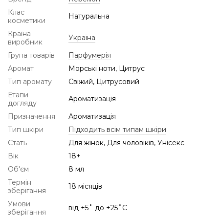
Клас
Натуральна
косметики
Країна
Україна
виробник
Група товарів
Парфумерія
Аромат
Морські ноти, Цитрус
Тип аромату
Свіжий, Цитрусовий
Етапи
Ароматизація
догляду
Призначення
Ароматизація
Тип шкіри
Підходить всім типам шкіри
Стать
Для жінок, Для чоловіків, Унісекс
Вік
18+
Об'єм
8 мл
Термін
18 місяців
зберігання
Умови
від +5˚ до +25˚С
зберігання