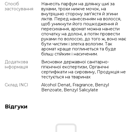
Спосіб
Нанесіть парфум на ділянку шиї за
застосування
вухами, трохи нижче мочок, на
внутрішню сторону зап'ястя й згини
ліктів. Перед нанесенням на волосся,
щоб уникнути його пошкодження й
пересихання, аромат можна нанести
спочатку на долоні, а потім провести
руками по волоссю, до того ж, воно має
бути чистим і злегка вологим. Так
аромат краще поглинеться та буде
більш стійким і насиченим.
Додаткова
Висновки державної санітарно-
інформація
гігієнічної експертизи, Органічні
сертифікати на сировину, Продукція не
тестується на тваринах
Склад INCI
Alcohol Denat, Fragrance, Benzyl
Benzoate, Benzyl Salicylate
Відгуки