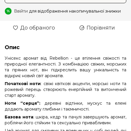
Ввійти
для відображення накопичувальної знижки
%
До обраного
Порівняти
Опис
Унісекс аромат від Rebellion - це втілення свіжості та
природної елегантності. З комбінацією свіжих, морських
та пряних нот, він підкреслить вашу унікальність та
відкриє новий світ ароматів.
Початкові ноти
: свіжі квіткові акценти, морські ноти та
рожевий перець створюють енергійний та витончений
старт аромату.
Ноти “серця”:
деревні відтінки, мускус та елемі
додають аромату глибини і таємничості.
Базова нота
: шкіра, кедр та пачулі завершують аромат,
роблячи його стійким та сексуально привабливим.
Цей аромат для сміливих та впевнених у собі людей, які