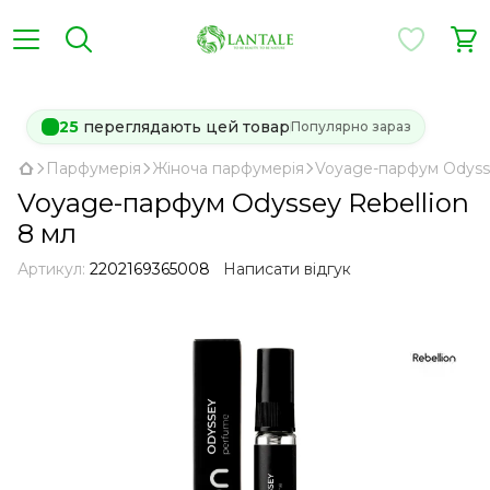
25
переглядають цей товар
Популярно зараз
Парфумерія
Жіноча парфумерія
Voyage-парфум Odysse
Voyage-парфум Odyssey Rebellion
8 мл
Артикул:
2202169365008
Написати відгук