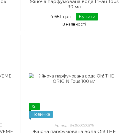
нок
Жіноча парфумована вода L'Eau Tous
л
90 мл
4 651 грн
Купити
В наявності
Хіт
Новинка
1
Артикул: 8436550505276
OVEME
Жіноча парфумована вода Oh! THE