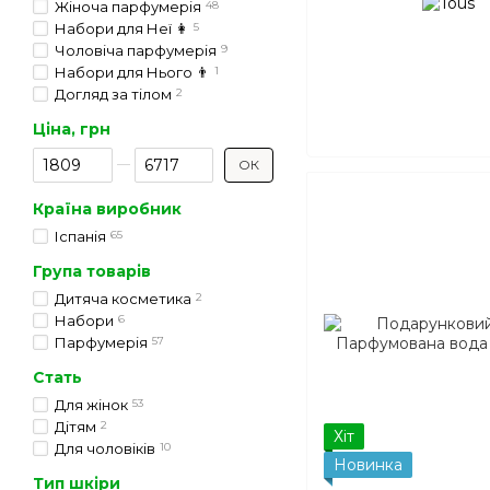
Жіноча парфумерія
48
Набори для Неї 👩
5
Чоловіча парфумерія
9
Набори для Нього 👨
1
Догляд за тілом
2
Ціна, грн
Від Ціна, грн
До Ціна, грн
ОК
Країна виробник
Іспанія
65
Група товарів
Дитяча косметика
2
Набори
6
Парфумерія
57
Стать
Для жінок
53
Дітям
2
Хіт
Для чоловіків
10
Новинка
Тип шкіри