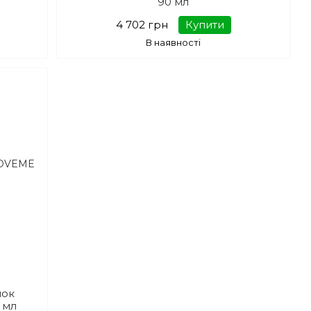
90 мл
4 702 грн
Купити
В наявності
нок
 мл