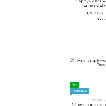
Парфуми для ж
Emerald Elix
6 717 грн
В ная
Хіт
Новинка
Артикул: 8
Жіноча парфумо