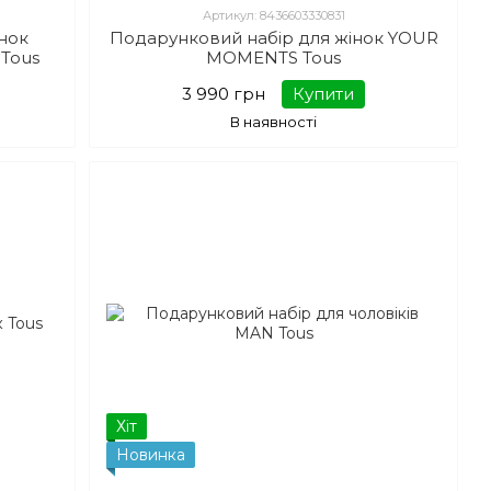
раз і виділити з натовпу незалежно від того, який на
Артикул: 8436603330831
нок
Подарунковий набір для жінок YOUR
 Tous
MOMENTS Tous
3 990 грн
Купити
купцеві. Це продукція для справжніх естетів та
В наявності
артних поєднань. Така парфумерія не схожа на жоден
, вона по-різному розкривається на людях і наче
ішева парфумерія
ту, і навіть його обсягу. Якщо замовляєте улюблений
А для проби можна починати з дрібних упаковок.
я, купити в Україні яку можна для людей із різними
ові, верхні та середні. Перші розкриваються відразу,
оли аромат вбереться у шкіру. Якщо ви любите квіткові
льш терпкі та пряні однозначно TOUS THE LUMINOUS
Хіт
 на кожен день і для особливих подій має відрізнятися.
Новинка
и. У другому можна придивитися до важких, більш
.