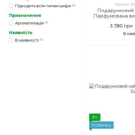
Артикул: 8
Підходить всім типам шкіри
65
Подарунковий 
Призначення
Парфумована во
T
Ароматизація
65
3 780 грн
Наявність
В ная
В наявності
65
Хіт
Новинка