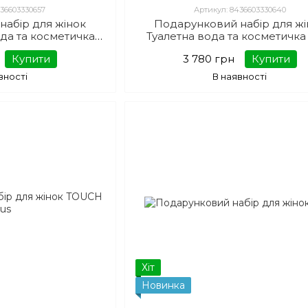
ексклюзивний товар, здатний підкреслити ваш об
436603330657
Артикул: 8436603330640
набір для жінок
Подарунковий набір для жі
вас одяг.
да та косметичка
Туалетна вода та косметичка
Як вибрати та купити нішеву парфумерію
ous
Купити
3 780 грн
Купити
Нішеві парфуми сподобаються не кожному по
вності
В наявності
поціновувачів складних комбінацій та нестанд
товар із категорії мас-маркет. Більше того
підлаштовується під свого власника.
На що звертати увагу, якщо вам потрібна н
1. Ціни. Вони залежить від конкретного продук
аромат, то вигідніше брати великий флакончик. 
2. Як відкривається аромат? Нишева парфумері
темпераментами, має кілька так званих нот: баз
решта — згодом, через кілька хвилин чи годин, к
жіночі нотки, придивіться до TOUS L'Eau. Бі
GOLD.
Хіт
3. Образ і стиль. Оригінальна нішева парфумерія
Новинка
У першому випадку — легшими та невагомішим
стійких і насичених варіантів з яскравим шлейфом