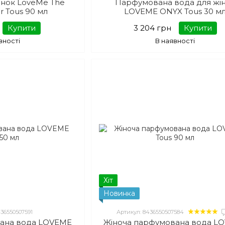
інок LoveMe The
Парфумована вода для жі
ir Tous 90 мл
LOVEME ONYX Tous 30 м
Купити
3 204 грн
Купити
вності
В наявності
Хіт
Новинка
436550507591
Артикул: 8436550507584
вана вода LOVEME
Жіноча парфумована вода L