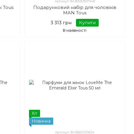
Артикул: 8436550507348
к Tous
Подарунковий набір для чоловіків
MAN Tous
3 313 грн
Купити
В наявності
Хіт
Новинка
Артикул: 8436603331654