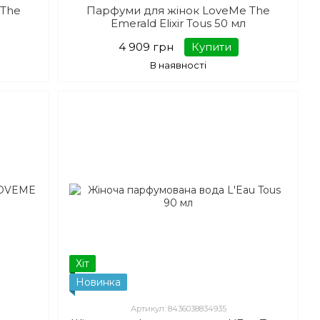
 The
Парфуми для жінок LoveMe The
Emerald Elixir Tous 50 мл
4 909 грн
Купити
В наявності
Хіт
Новинка
Артикул: 8436038834935