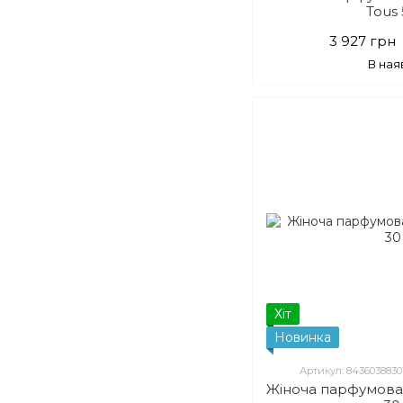
Tous
3 927 грн
В ная
Хіт
Новинка
Артикул: 8436038830
Жіноча парфумова