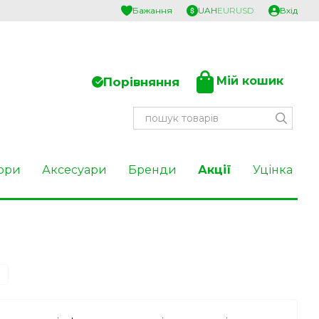
Бажання
UAH
EUR
USD
Вхід
Мій кошик
Порівняння
ори
Аксесуари
Бренди
Акції
Уцінка
ю