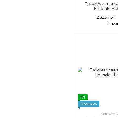
Парфуми для ж
Emerald Elix
2 325 грн
В ная
Хіт
Новинка
Артикул: 8