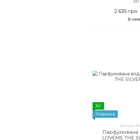
30
2 635 грн
В ная
Хіт
Новинка
Артикул: 8
Парфумована 
LOVEME THE SI