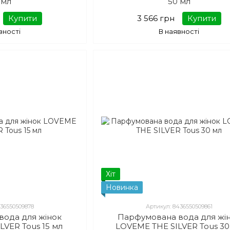
 мл
50 мл
Купити
3 566 грн
Купити
вності
В наявності
Хіт
Новинка
436550509878
Артикул: 8436550509861
вода для жінок
Парфумована вода для жі
LVER Tous 15 мл
LOVEME THE SILVER Tous 30