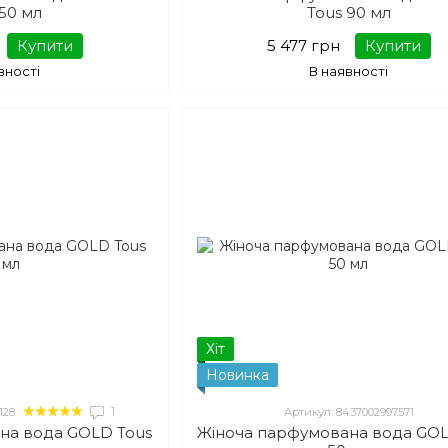
 50 мл
Tous 90 мл
Купити
5 477 грн
Купити
вності
В наявності
Хіт
Новинка
1
128
Артикул: 8437002997571
на вода GOLD Tous
Жіноча парфумована вода GOL