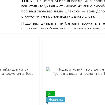
TOUS
— це не тільки бренд ювелірних виробів т
ваш стиль та унікальність можна не лише вироб
про ваш характер лише шлейфом — вона допома
оточуючих, не промовивши жодного слова.
Якщо вас цікавлять не банальні аромати, а е
пропонує познайомитись зі складними композиц
представлені аромати для чоловіків і жінок – св
свіжості, цитрусів тощо.
Нішеві парфуми — аромати, що підкреслюю
Якщо ви шукаєте ексклюзивні аромати преміальн
на вашій шкірі, вам ідеально підійде нішева парф
Вони відрізняються високою стійкістю та скла
різних етапах.
Нішева парфумерія з магазину TOUS здатна розк
підлаштовується під свого власника, змішуєтьс
насичений шлейф.
Багатьох цікавить: скільки коштує нішева пар
Хіт
води буде вищою за аналоги, представлені в ма
Новинка
підходом, поєднанням складних запахів та кроп