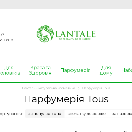
/7
о 18:00
Для
Краса та
Для
Парфумерія
Наб
оловіків
Здоров'я
дому
Ланталь - натуральна косметика
Парфумерія Tous
Парфумерія Tous
ортування:
за популярністю
спочатку дешевше
за назво