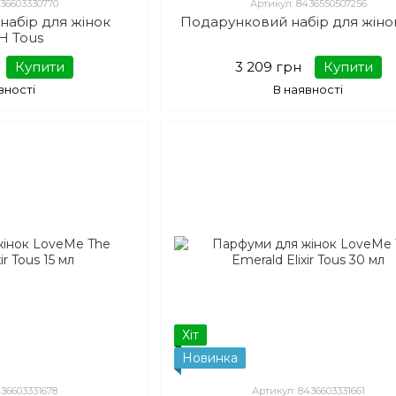
436603330770
Артикул: 8436550507256
набір для жінок
Подарунковий набір для жіно
H Tous
Купити
3 209 грн
Купити
вності
В наявності
Хіт
Новинка
436603331678
Артикул: 8436603331661