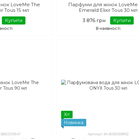
інок LoveMe The
Парфуми для жінок LoveMe
ir Tous 15 мл
Emerald Elixir Tous 30 мл
Купити
3 876 грн
Купити
вності
В наявності
Хіт
Новинка
436603331647
Артикул: 8436550508932