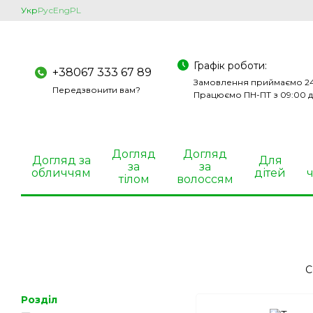
Перейти до основного контенту
Укр
Рус
Eng
PL
Графік роботи:
+38067 333 67 89
Замовлення приймаємо 24
Передзвонити вам?
Працюємо ПН-ПТ з 09:00 д
Догляд
Догляд
Догляд за
Для
за
за
обличчям
дітей
ч
тілом
волоссям
С
Розділ