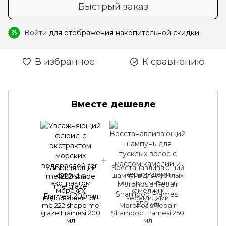
Быстрый заказ
Войти
для отображения накопительной скидки
%
В избранное
К сравнению
Вместе дешевле
Увлажняющий
Восстанавливающий
флюид с
шампунь для тусклых
экстрактом
волос с маслом
морских
камелии и
водорослей for-
керамидами
me 222 shape me
Morphosis Repair
glaze Framesi 200
Shampoo Framesi 250
мл
мл