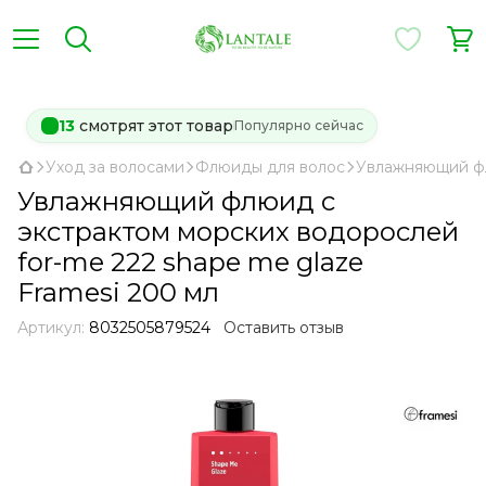
13
смотрят этот товар
Популярно сейчас
Уход за волосами
Флюиды для волос
Увлажняющий фл
Увлажняющий флюид с
экстрактом морских водорослей
for-me 222 shape me glaze
Framesi 200 мл
Артикул:
8032505879524
Оставить отзыв