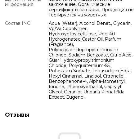
информация
заключение, Органические
сертификаты на сырье, Продукция не
тестируется на животных
Состав INCI
Aqua (Water), Alcohol Denat., Glycerin,
Vp/Va Copolymer,
Hydroxyethylcellulose, Peg-40
Hydrogenated Castor Oil, Parfum
(Fragrance),
Polyacrylamidopropyltrimonium
Chloride, Sodium Benzoate, Citric Acid,
Guar Hydroxypropyltrimonium
Chloride, Polyquaternium-55,
Potassium Sorbate, Tetrasodium Edta,
Hexyl Cinnamal, Linalool, Citronellol,
Benzophenone-4, Alpha-Isomethyl
Ionone, Phenoxyethanol, Caprylyl
Glycol, Geraniol, Undaria Pinnatifida
Extract, Eugenol.
Отзывы