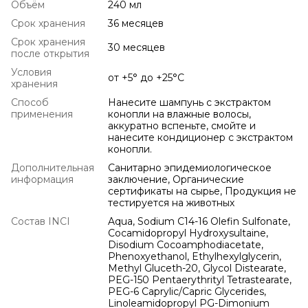
Объём
240 мл
Срок хранения
36 месяцев
Срок хранения
30 месяцев
после открытия
Условия
от +5° до +25°С
хранения
Способ
Нанесите шампунь с экстрактом
применения
конопли на влажные волосы,
аккуратно вспеньте, смойте и
нанесите кондиционер с экстрактом
конопли.
Дополнительная
Санитарно эпидемиологическое
информация
заключение, Органические
сертификаты на сырье, Продукция не
тестируется на животных
Состав INCI
Aqua, Sodium C14-16 Olefin Sulfonate,
Cocamidopropyl Hydroxysultaine,
Disodium Cocoamphodiacetate,
Phenoxyethanol, Ethylhexylglycerin,
Methyl Gluceth-20, Glycol Distearate,
PEG-150 Pentaerythrityl Tetrastearate,
PEG-6 Caprylic/Capric Glycerides,
Linoleamidopropyl PG-Dimonium