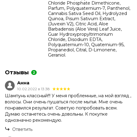
Chloride Phosphate Dimethicone,
Parfum, Polyquaternium-7, Panthenol,
Cannabis Sativa Seed Oil, Hydrolyzed
Quinoa, Pisum Sativum Extract,
(Juvexin V2), Citric Acid, Aloe
Barbadensis (Aloe Vera) Leaf Juice,
Guar Hydroxypropyltrimonium
Chloride, Disodium EDTA,
Polyquaternium-10, Quaternium-95,
Propanediol, Citral, D-Limonene,
Geraniol.
Отзывы
2
Анна
10.02.2022 в 13:38
Шампунь классный!!! У меня проблемные, на мой взгляд ,
волосы. Они очень пушаться после мытья. Мне очень
понравился результат. Советую попробовать всем.
Думаю останетесь очень довольны. К покупке
однозначно рекомендую.
Ответить