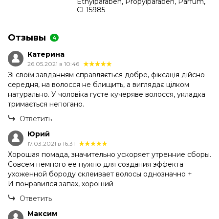
Ethylparaben, Propylparaben, Parfum,
CI 15985
Отзывы
4
Катерина
26.05.2021 в 10:46
Зі своїм завданням справляється добре, фіксація дійсно
середня, на волосся не блищить, а виглядає цілком
натурально. У чоловіка густе кучеряве волосся, укладка
тримається непогано.
Ответить
Юрий
17.03.2021 в 16:31
Хорошая помада, значительно ускоряет утренние сборы.
Совсем немного ее нужно для создания эффекта
ухоженной бороду склеивает волосы однозначно +
И понравился запах, хороший
Ответить
Максим