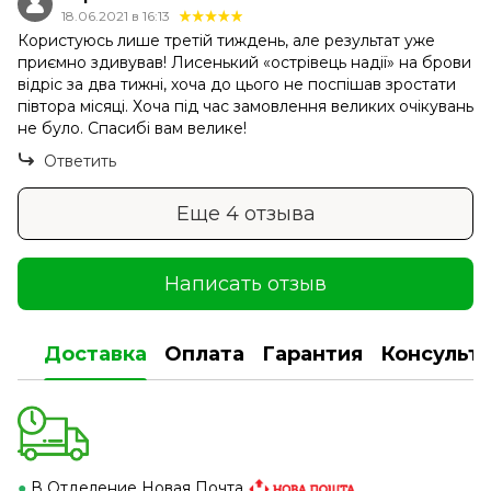
18.06.2021 в 16:13
Користуюсь лише третій тиждень, але результат уже
приємно здивував! Лисенький «острівець надії» на брови
відріс за два тижні, хоча до цього не поспішав зростати
півтора місяці. Хоча під час замовлення великих очікувань
не було. Спасибі вам велике!
Ответить
Еще 4 отзыва
Написать отзыв
Доставка
Оплата
Гарантия
Консульт
●
В Отделение Новая Почта