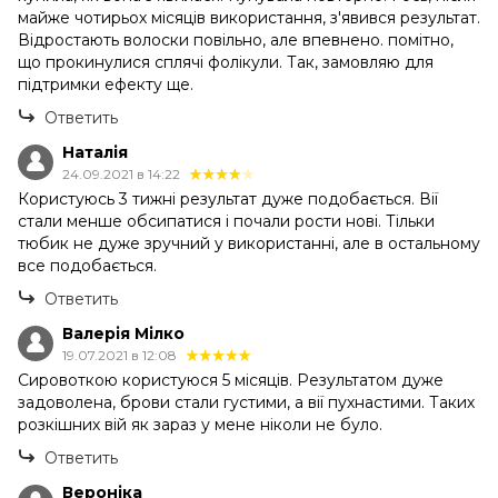
майже чотирьох місяців використання, з'явився результат.
Відростають волоски повільно, але впевнено. помітно,
що прокинулися сплячі фолікули. Так, замовляю для
підтримки ефекту ще.
Ответить
Наталія
24.09.2021 в 14:22
Користуюсь 3 тижні результат дуже подобається. Вії
стали менше обсипатися і почали рости нові. Тільки
тюбик не дуже зручний у використанні, але в остальному
все подобається.
Ответить
Валерія Мілко
19.07.2021 в 12:08
Сировоткою користуюся 5 місяців. Результатом дуже
задоволена, брови стали густими, а вії пухнастими. Таких
розкішних вій як зараз у мене ніколи не було.
Ответить
Вероніка