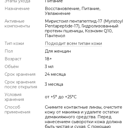
Этапы ухода
Питание
Назначение
Восстановление, Питание,
Увлажнение
Активные
Миристоил пентапептид-17 (Myristoyl
компоненты
Pentapeptide-17), Гидролизованный
протеин пшеницы, Коэнзим Q10,
Пантенол
Тип кожи
Подходит всем типам кожи
Пол
Для женщин
Возраст
18+
Объём
3 мл
Срок хранения
24 месяца
Срок хранения
3 месяца
после открытия
Условия
от +5° до +25°С
хранения
Способ
Снимите контактные линзы, очистите
применения
кожу от макияжа и удалите остатки
демакияжного средства. Перед
нанесением сыворотки кожа должна
быть чистая и сухая. С помощью