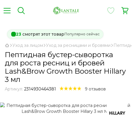
23
смотрят этот товар
Популярно сейчас
Уход за лицом
Уход за ресницами и бровями
Пептидна
Пептидная бустер-сыворотка
для роста ресниц и бровей
Lash&Brow Growth Booster Hillary
3 мл
Артикул:
2314930464381
9 отзывов