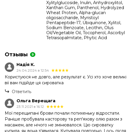
Xylitylglucoside, Inulin, Anhydroxylitol,
Xanthan Gum, Panthenol, Hydrolyzed
Wheat Protein, Alpha-glucan
oligosaccharide, Myristoyl
Pentapeptide-17, Ubiquinone, Xylitol,
Sodium Benzoate, Lecithin, Olus
Oil/Vegetable Oil, Tocopherol, Ascorbyl
Tetraisopalmitate, Phytic Acid
Отзывы
9
Надія К.
24.04.2024 в 12:54
Користуюся не довго, але результат є. Усі хто хоче великі
вії вам підійде ця сироватка
Ответить
Ольга Верещага
23.11.2021 в 16:12
Мої перещипані брови почали потихеньку відростати.
Раніше пробувала касторову та реп'яхову олію разом з
масажем, але нічого не змінювалося. Цю сироватку
купила, як вона з'явилася. Купувала повторно. І ось, після