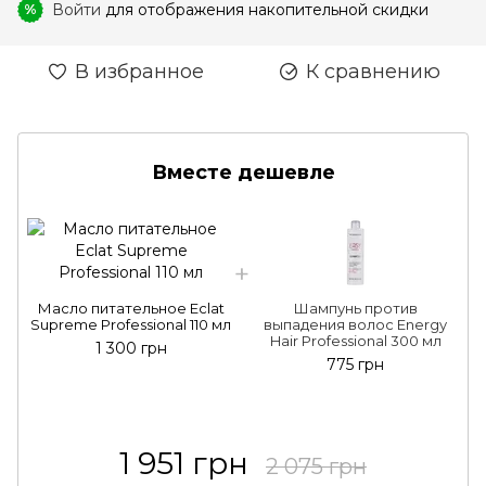
Войти
для отображения накопительной скидки
%
В избранное
К сравнению
Вместе дешевле
Масло питательное Eclat
Шампунь против
Supreme Professional 110 мл
выпадения волос Energy
Hair Professional 300 мл
P
1 300 грн
775 грн
1 951 грн
2 075 грн