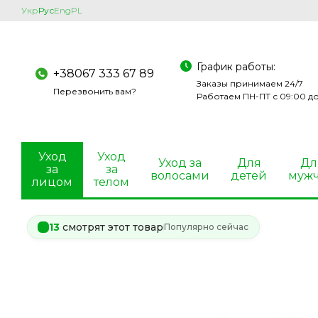
Перейти к основному контенту
Укр
Рус
Eng
PL
График работы:
+38067 333 67 89
Заказы принимаем 24/7
Перезвонить вам?
Работаем ПН-ПТ с 09:00 до
Уход
Уход
Уход за
Для
Дл
за
за
волосами
детей
муж
лицом
телом
13
смотрят этот товар
Популярно сейчас