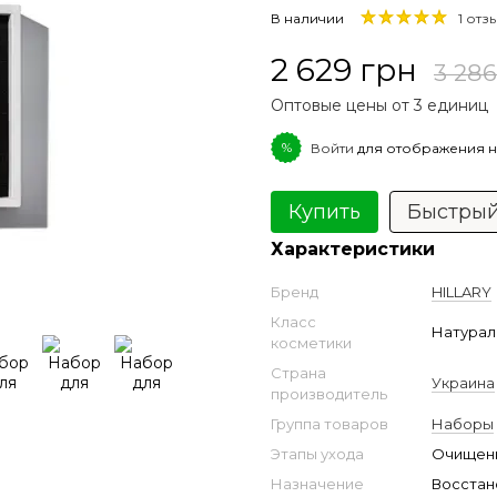
В наличии
1 отз
2 629 грн
3 286
Оптовые цены от 3 единиц
%
Войти
для отображения н
Купить
Быстрый
Характеристики
Бренд
HILLARY
Класс
Натурал
косметики
Страна
Украина
производитель
Группа товаров
Наборы
Этапы ухода
Очищен
Назначение
Восстан