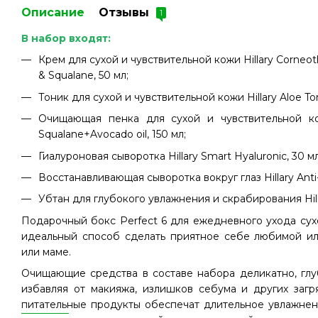
Описание
Отзывы
1
В набор входят:
Крем для сухой и чувствительной кожи Hillary Corneot
& Squalane, 50 мл;
Тоник для сухой и чувствительной кожи Hillary Aloe Ton
Очищающая пенка для сухой и чувствительной кож
Squalane+Avocado oil, 150 мл;
Гиалуроновая сыворотка Hillary Smart Hyaluronic, 30 мл
Восстанавливающая сыворотка вокруг глаз Hillary Anti-f
Убтан для глубокого увлажнения и скрабирования Hi
Подарочный бокс Perfect 6 для ежедневного ухода сух
идеальный способ сделать приятное себе любимой ил
или маме.
Очищающие средства в составе набора деликатно, глуб
избавляя от макияжа, излишков себума и других заг
питательные продукты обеспечат длительное увлажнени