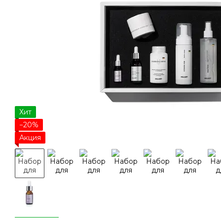
Хит
−20%
Акция