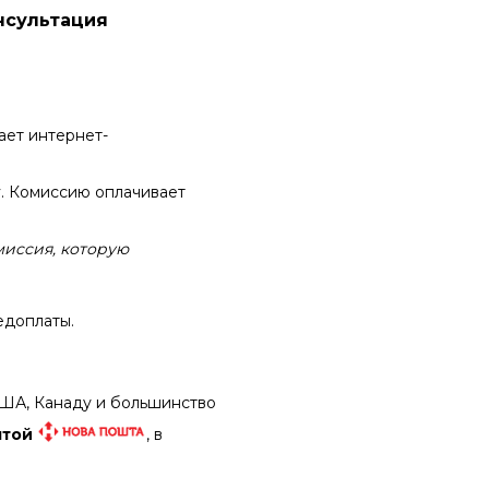
нсультация
ает интернет-
. Комиссию оплачивает
миссия, которую
доплаты.
 США, Канаду и большинство
чтой
, в