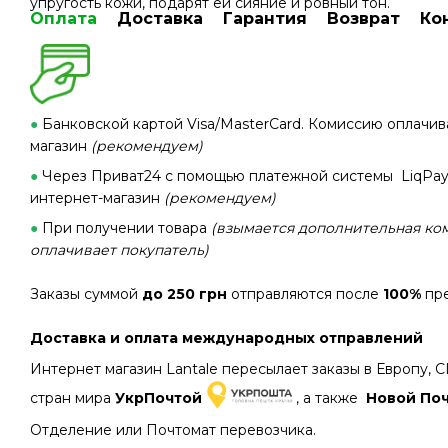
упругость кожи, подарят ей сияние и ровный тон.
Оплата
Доставка
Гарантия
Возврат
Ко
●
Банковской картой Visa/MasterCard. Комиссию оплачив
магазин
(рекомендуем)
●
Через Приват24 с помощью платежной системы LiqPay
интернет-магазин
(рекомендуем)
●
При получении товара
(взымается дополнительная ко
оплачивает покупатель)
Заказы суммой
до 250 грн
отправляются после
100%
пре
Доставка и оплата международных отправлений
Интернет магазин Lantale пересылает заказы в Европу,
стран мира
УкрПочтой
, а также
Новой По
Отделение или Почтомат перевозчика.