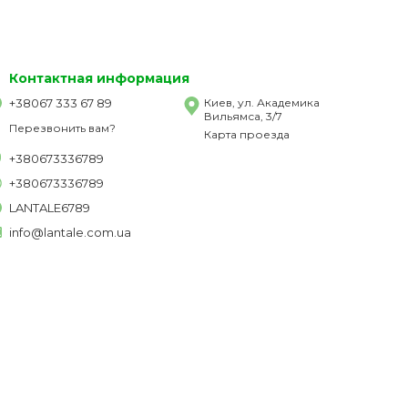
Контактная информация
+38067 333 67 89
Киев, ул. Академика
Вильямса, 3/7
Перезвонить вам?
Карта проезда
+380673336789
+380673336789
LANTALE6789
info@lantale.com.ua