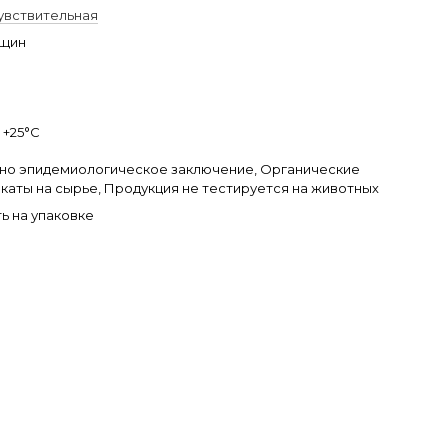
увствительная
нщин
о +25°С
но эпидемиологическое заключение, Органические
каты на сырье, Продукция не тестируется на животных
ь на упаковке