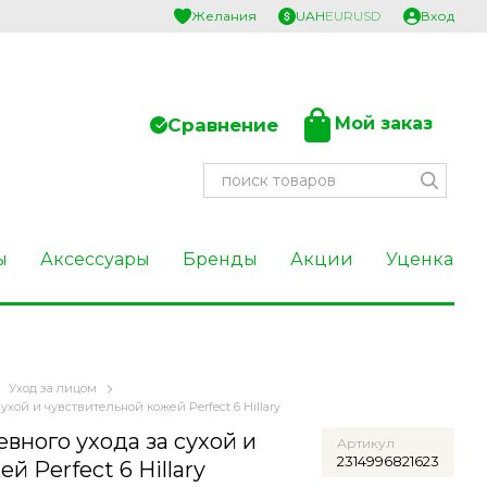
Желания
UAH
EUR
USD
Вход
Мой заказ
Сравнение
ы
Аксессуары
Бренды
Акции
Уценка
Уход за лицом
ухой и чувствительной кожей Perfect 6 Hillary
вного ухода за сухой и
Артикул
2314996821623
й Perfect 6 Hillary