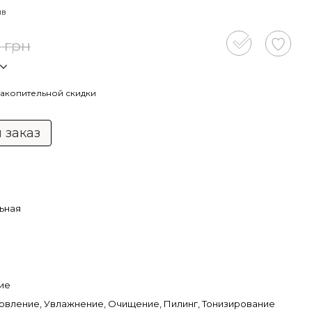
ыв
 грн
акопительной скидки
 заказ
ьная
ие
овление, Увлажнение, Очищение, Пилинг, Тонизирование