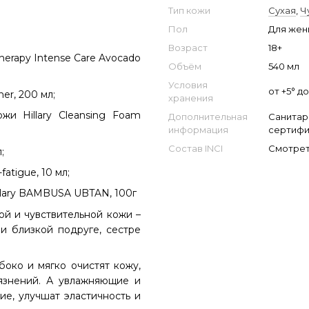
Тип кожи
Сухая
,
Ч
Пол
Для же
Возраст
18+
herapy Intense Сare Avocado
Объём
540 мл
Условия
от +5° д
er, 200 мл;
хранения
и Hillary Cleansing Foam
Дополнительная
Санитар
информация
сертифи
Состав INCI
Смотрет
;
atigue, 10 мл;
llary BAMBUSA UBTAN, 100г
ой и чувствительной кожи –
и близкой подруге, сестре
око и мягко очистят кожу,
рязнений. А увлажняющие и
е, улучшат эластичность и