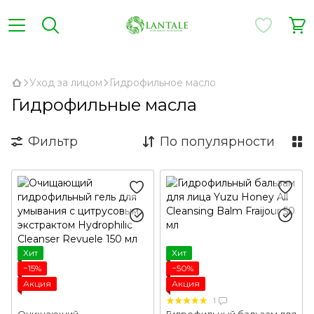
,
Уход за лицом
Гидрофильное масло
Гидрофильные масла
Фильтр
По популярности
Хит
Хит
−15%
−50%
Акция
Акция
1
Очищающий
Гидрофильный бальзам для