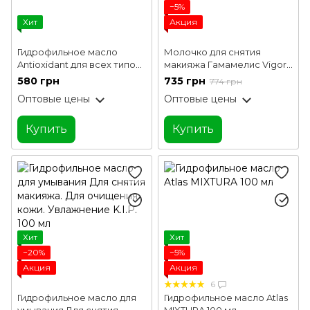
−5%
Хит
Акция
Гидрофильное масло
Молочко для снятия
Antioxidant для всех типов
макияжа Гамамелис Vigor
кожи Sue 100 мл
100 мл
580 грн
735 грн
774 грн
Оптовые цены
Оптовые цены
Купить
Купить
Хит
Хит
−20%
−5%
Акция
Акция
6
Гидрофильное масло для
Гидрофильное масло Atlas
умывания Для снятия
MIXTURA 100 мл