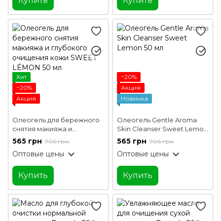
Купить
Купить
Хит
−20%
−20%
Акция
Акция
Новинка
Олеогель для бережного
Олеогель Gentle Aroma
снятия макияжа и
Skin Cleanser Sweet Lemon
глубокого очищения кожи
50 мл
565 грн
565 грн
706 грн
706 грн
SWEET LÉMON 50 мл
Оптовые цены
Оптовые цены
Купить
Купить