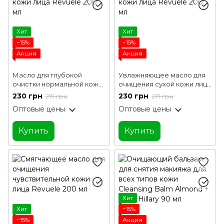
Хит
Хит
−15%
−15%
Акция
Акция
Масло для глубокой
Увлажняющее масло для
очистки нормальной кожи
очищения сухой кожи лица
лица Revuele 200 мл
Revuele 200 мл
230 грн
230 грн
271 грн
271 грн
Оптовые цены
Оптовые цены
Купить
Купить
Хит
Хит
−15%
−15%
Акция