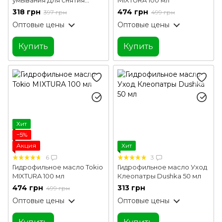
макияжа. Для очищения
318 грн
474 грн
397 грн
499 грн
кожи. Увлажнение K.I.P. 100
Оптовые цены
Оптовые цены
мл
Купить
Купить
Хит
−5%
Акция
Хит
6
3
Гидрофильное масло Tokio
Гидрофильное масло Уход
MIXTURA 100 мл
Клеопатры Dushka 50 мл
474 грн
313 грн
499 грн
Оптовые цены
Оптовые цены