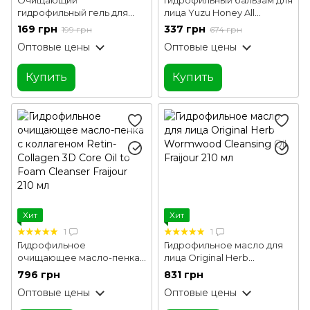
гидрофильный гель для
лица Yuzu Honey All
умывания с цитрусовым
Cleansing Balm Fraijour 50
169 грн
337 грн
199 грн
674 грн
экстрактом Hydrophilic
мл
Оптовые цены
Оптовые цены
Cleanser Revuele 150 мл
Купить
Купить
Хит
Хит
1
1
Гидрофильное
Гидрофильное масло для
очищающее масло-пенка
лица Original Herb
с коллагеном Retin-
Wormwood Cleansing Oil
796 грн
831 грн
Collagen 3D Core Oil to
Fraijour 210 мл
Оптовые цены
Оптовые цены
Foam Cleanser Fraijour 210
мл