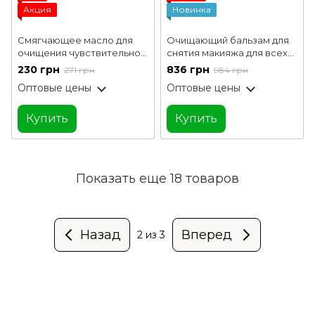
Акция
Новинка
Смягчающее масло для
Очищающий бальзам для
очищения чувствительной
снятия макияжа для всех
кожи лица Revuele 200 мл
типов кожи Cleansing Balm
230 грн
836 грн
271 грн
984 грн
Almond + Shea Hillary 90 мл
Оптовые цены
Оптовые цены
Купить
Купить
Показать еще 18 товаров
Назад
Вперед
2
из 3