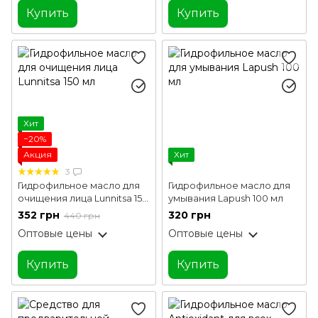
Купить
Купить
Хит
−20%
Акция
Хит
3
Гидрофильное масло для
Гидрофильное масло для
очищения лица Lunnitsa 150
умывания Lapush 100 мл
мл
352 грн
320 грн
440 грн
Оптовые цены
Оптовые цены
Купить
Купить