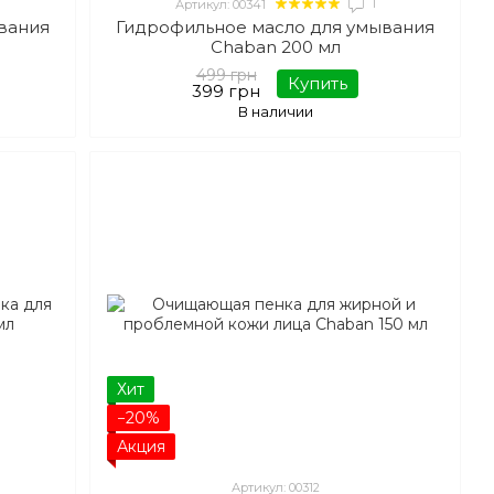
1
Артикул: 00341
вания
Гидрофильное масло для умывания
Chaban 200 мл
499 грн
Купить
399 грн
В наличии
Хит
−20%
Акция
Артикул: 00312