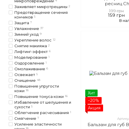
микроповреждений
4
ресниц Ch
Заживляет микротрещины
2
199 грн
Предотвращение сечения
159 грн
кончиков
5
В на
Защита
7
Увлажнение
37
Зимний уход
9
Укрепление волос
12
Снятие макияжа
2
Лифтинг-эффект
6
Моделирование
1
Оздоровление
1
Омолаживание
6
Освежает
5
Очищение
48
Повышение упругости
кожи
18
Хит
Повышение тонуса кожи
16
−20%
Избавление от шелушения и
сухости
5
Акция
Облегчение расчесывания
1
Смягчение
7
Артику
Усиление эластичности
Бальзам для губ 
кожи
18