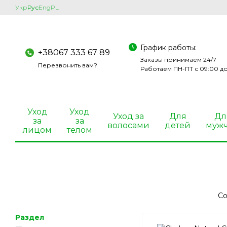
Перейти к основному контенту
Укр
Рус
Eng
PL
График работы:
+38067 333 67 89
Заказы принимаем 24/7
Перезвонить вам?
Работаем ПН-ПТ с 09:00 до
Уход
Уход
Уход за
Для
Дл
за
за
волосами
детей
муж
лицом
телом
Со
Раздел