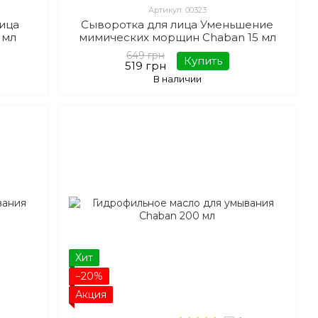
Артикул: 00323
лица
Сыворотка для лица Уменьшение
 мл
мимических морщин Chaban 15 мл
649 грн
Купить
519 грн
В наличии
Хит
−20%
Акция