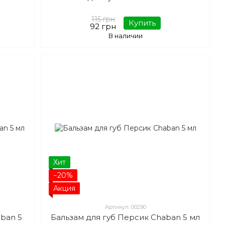
115 грн
Купить
92 грн
В наличии
Хит
−20%
Акция
Артикул: 00290
aban 5
Бальзам для губ Персик Chaban 5 мл