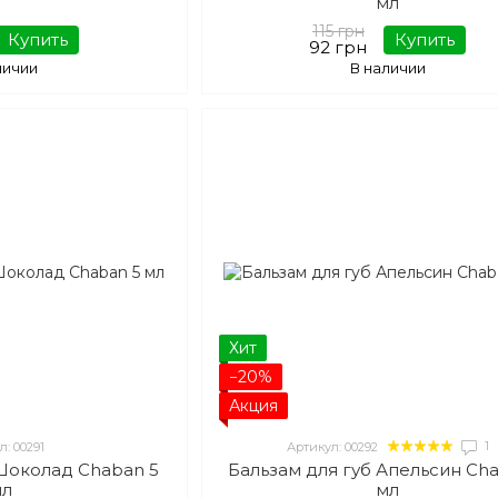
мл
115 грн
Купить
Купить
92 грн
личии
В наличии
Хит
−20%
Акция
1
л: 00291
Артикул: 00292
 Шоколад Chaban 5
Бальзам для губ Апельсин Ch
мл
мл