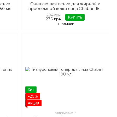
енка
Очищающая пенка для жирной и
150 мл
проблемной кожи лица Chaban 150
мл
294 грн
Купить
235 грн
В наличии
Хит
−20%
Акция
Артикул: 00317