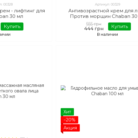
л: 00328
Артикул: 00329
рем - лифтинг для
Антивозрастной крем для 
ban 30 мл
Против морщин Chaban 30
555 грн
Купить
Купить
444 грн
личии
В наличии
Хит
−20%
Акция