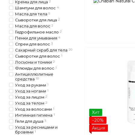
Кремы для лица
2
Шампуни для волос
4
Масла для тела
5
Сыворотки для лица
2
Масла для волос
2
Гидрофильное масло
2
Пенки для умывания
4
Спреи для волос
3
Сахарный скраб для тела
20
Сыворотки для волос
1
Лосьоны и тоники
2
Флюиды для волос
1
Антицеллюлитные
средства
10
Уход за руками
1
Уход за ногами
1
Уход за лицом
2
Уход за телом
2
Уход за волосами
1
Хит
Интимная гигиена
1
−20%
Гели для душа
3
Уход за ресницами и
Акция
бровями
1