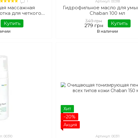
1
Артикул: 00318
ая массажная
Гидрофильное масло для умы
отка для четкого
Chaban 100 мл
Chaban 30 мл
349 грн
Купить
Купить
279 грн
личии
В наличии
Хит
−20%
Акция
л: 00310
Артикул: 00311