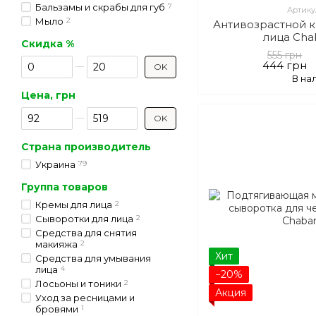
Бальзамы и скрабы для губ
7
Артику
Мыло
2
Антивозрастной к
лица Cha
Скидка %
555 грн
От Скидка %
До Скидка %
444 грн
OK
В на
Цена, грн
От Цена, грн
До Цена, грн
OK
Страна производитель
Украина
79
Группа товаров
Кремы для лица
2
Сыворотки для лица
2
Средства для снятия
макияжа
2
Хит
Средства для умывания
лица
4
−20%
Лосьоны и тоники
2
Акция
Уход за ресницами и
бровями
1