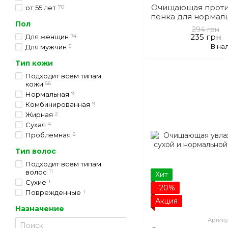
Очищающая проти
от 55 лет
70
пенка для нормал
Пол
кожи лица C
294 грн
235 грн
Для женщин
74
В на
Для мужчин
5
Тип кожи
Подходит всем типам
кожи
56
Нормальная
9
Комбинированная
9
Жирная
2
Сухая
4
Проблемная
2
Тип волос
Подходит всем типам
волос
11
Хит
Сухие
1
−20%
Поврежденные
1
Акция
Назначение
Артику