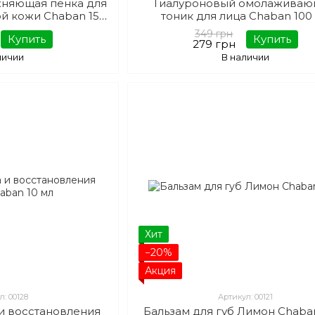
няющая пенка для
Гиалуроновый омолажива
ой кожи Chaban 150
тоник для лица Chaban 100
мл
349 грн
Купить
Купить
279 грн
личии
В наличии
Хит
−20%
Акция
л: 00128
Артикул: 00121
 и восстановления
Бальзам для губ Лимон Chaba