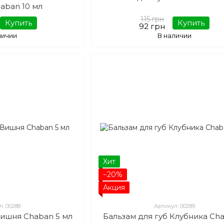
aban 10 мл
115 грн
Купить
Купить
92 грн
личии
В наличии
Хит
−20%
Акция
л: 00288
Артикул: 00289
Вишня Chaban 5 мл
Бальзам для губ Клубника Ch