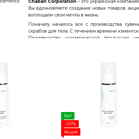
Chaban Corporation
– это украинская компания
Вы вдохновляете создание новых товаров, акци
воплощали свои мечты в жизнь.
Поначалу началось все с производства сувен
скрабов для тела. С течением времени клиентск
Производство косметической продукции на
значительно расширить свой ассортимент ух
сторонниками органических и натуральных ингре
организма, решили, что косметика должна б
направлена на действительно эффективное реш
нашей кожи и волосы. Команда прошла проф
собственные уникальные формулы, технические 
Основной задачей и целью является изготовлен
безопасных продуктов, сертифицированных
косметике. Также чтобы продукция была действ
создают максимально эффективные формулы. 
доступной для всех.
Хит
−20%
Акция