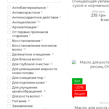
Очищающая увлаж
сухой и нормальн
Антибактериальное
3
294 грн
Антивозрастное
5
235 грн
Антиоксидантное действие
5
В на
Антицеллюлит
30
Ароматизация
3
От первых признаков
старения
5
Восстановление
5
Восстановление кончиков
волос
10
Деликатное очищение
14
Для блеска волос
5
Для глубокой очистки
20
Для уменьшения жирности
кожи головы
1
Для очищения пор
5
Хит
Для подтяжки кожи
3
−20%
Для улучшения
кровообращения
35
Акция
Для роста волос
6
Питание
25
Артику
Заживление
Масло для роста