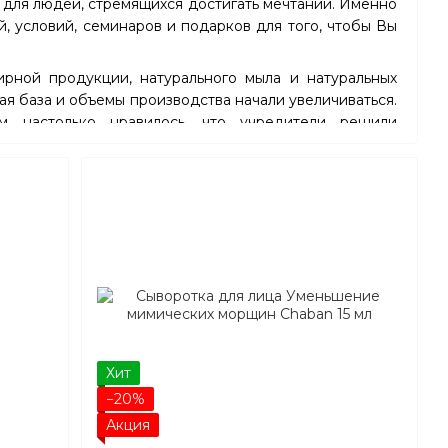
 для людей, стремящихся достигать мечтаний. Именно
й, условий, семинаров и подарков для того, чтобы Вы
ирной продукции, натурального мыла и натуральных
ая база и объемы производства начали увеличиваться.
м настолько нравилось, что учредители решили
одящей косметикой. Поскольку они сами являются
диентов, и считают, что именно у них есть польза для
ыть только натуральная и органическая, которая
ение конкретных проблем, и на улучшение состояния
ессиональное обучение и практику, разработала
условия и получила сертификацию.
ие продукции только из натуральных, органических и
 и разрешенных в использовании в натуральной
ительно полезной и помогала людям в ее назначении -
Ну и главным тоже стало сделать ее максимально
Хит
−20%
Акция