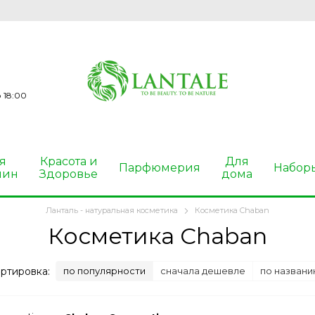
 18:00
я
Красота и
Для
Парфюмерия
Набор
чин
Здоровье
дома
Ланталь - натуральная косметика
Косметика Chaban
Косметика Chaban
ртировка:
по популярности
сначала дешевле
по названи