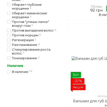
Убирает глубокие
115 грн
морщинки
3
92 грн
Убирает мимические
В на
морщинки
3
Против "утиных лапок"
вокруг глаз
3
Против выпадения волос
6
Против морщин
6
Регенерация
2
Разглаживание
9
Стимулирование роста
волос
7
Тонизирование
2
Наличие
В наличии
79
Хит
−20%
Акция
Артику
Бальзам для губ