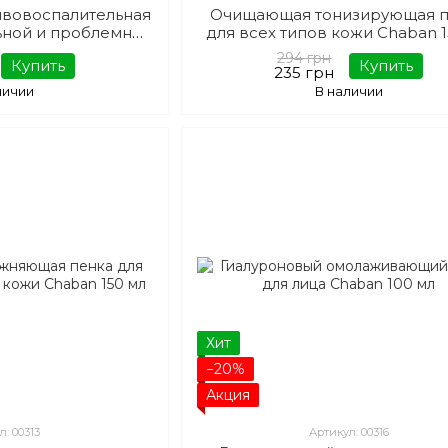
вовоспалительная
Очищающая тонизирующая п
ьной и проблемной
для всех типов кожи Chaban 
haban 150 мл
294 грн
Купить
Купить
235 грн
личии
В наличии
Хит
−20%
Акция
л: 00313
Артикул: 00316