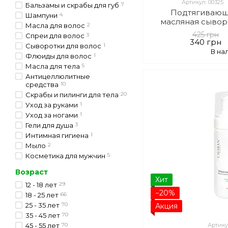
Артикул: 00325
Бальзамы и скрабы для губ
7
Подтягивающ
Шампуни
4
масляная сывор
Масла для волос
2
овала лица 
425 грн
Спреи для волос
3
340 грн
Сыворотки для волос
1
В на
Флюиды для волос
1
Масла для тела
5
Антицеллюлитные
средства
10
Скрабы и пилинги для тела
20
Уход за руками
1
Уход за ногами
1
Гели для душа
3
Интимная гигиена
1
Мыло
2
Косметика для мужчин
5
Возраст
Хит
12 - 18 лет
29
−20%
18 - 25 лет
66
25 - 35 лет
70
Акция
35 - 45 лет
70
45 - 55 лет
70
Артику