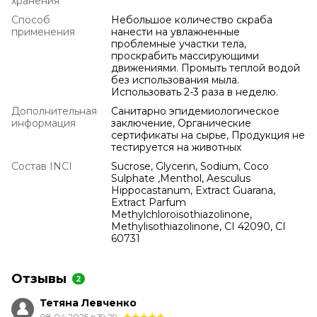
хранения
Способ
Небольшое количество скраба
применения
нанести на увлажненные
проблемные участки тела,
проскрабить массирующими
движениями. Промыть теплой водой
без использования мыла.
Использовать 2-3 раза в неделю.
Дополнительная
Санитарно эпидемиологическое
информация
заключение, Органические
сертификаты на сырье, Продукция не
тестируется на животных
Состав INCI
Sucrose, Glycerin, Sodium, Coco
Sulphate ,Menthol, Aesculus
Hippocastanum, Extract Guarana,
Extract Parfum
Methylchloroisothiazolinone,
Methylisothiazolinone, CI 42090, CI
60731
Отзывы
2
Тетяна Левченко
08.04.2025 в 19:29