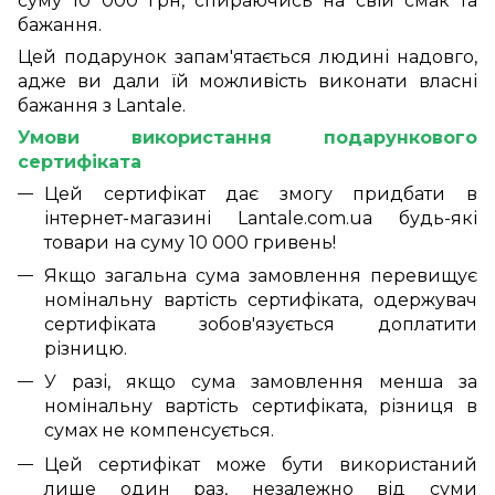
суму 10 000 грн, спираючись на свій смак та
бажання.
Цей подарунок запам'ятається людині надовго,
адже ви дали їй можливість виконати власні
бажання з Lantale.
Умови використання подарункового
сертифіката
Цей сертифікат дає змогу придбати в
інтернет-магазині Lantale.com.ua будь-які
товари на суму 10 000 гривень!
Якщо загальна сума замовлення перевищує
номінальну вартість сертифіката, одержувач
сертифіката зобов'язується доплатити
різницю.
У разі, якщо сума замовлення менша за
номінальну вартість сертифіката, різниця в
сумах не компенсується.
Цей сертифікат може бути використаний
лише один раз, незалежно від суми