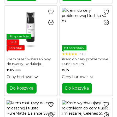
Hit sprzedaży
−20%
Sprzedaż
Hit sprzedaży
3
Krem przeciwstarzeniowy
Krem do cery problemowej
do twarzy. Redukcja
Dushka 50 ml
zmarszczek i lifting KIP 30 ml
€16
€15
€19
Ceny hurtowe
Ceny hurtowe
Do koszyka
Do koszyka