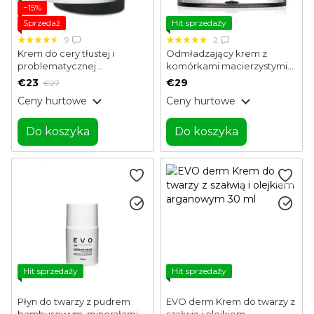
−15%
Sprzedaż
Hit sprzedaży
9
2
Krem do cery tłustej i
Odmładzający krem ​​z
problematycznej
komórkami macierzystymi
Corneotherapy Intense Care
Cell Toxing Dermajours
€23
€29
€27
Tamanu & Jojoba Hillary 50 g
Cream Medi-Peel 50 ml
Ceny hurtowe
Ceny hurtowe
Do koszyka
Do koszyka
Hit sprzedaży
Hit sprzedaży
Płyn do twarzy z pudrem
EVO derm Krem do twarzy z