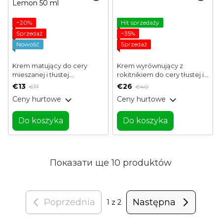
−20%
Hit sprzedaży
Sprzedaż
−35%
Nowość
Sprzedaż
Krem matujący do cery
Krem wyrównujący z
mieszanej i tłustej
rokitnikiem do cery tłustej i
PureMatte Balance Sweet
mieszanej Celenes 50 ml
€13
€26
€17
€40
Lemon 50 ml
Ceny hurtowe
Ceny hurtowe
Do koszyka
Do koszyka
Показати ще 10 produktów
Poprzednia
Następna
1
z 2