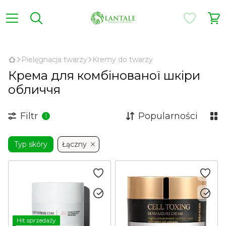
,
Pielęgnacja twarzy
Kremy do twarzy
Крема для комбінованої шкіри
обличчя
Filtr
Popularności
1
Typ skóry
Łączny
Hit sprzedaży