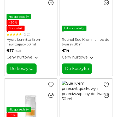
Hit sprzedaży
−20%
Sprzedaż
Hit sprzedaży
2
Hydra Lunnitsa Krem
Retinol Sue Krem na noc do
nawilżający 50 ml
twarzy 30 ml
€17
€14
€21
Ceny hurtowe
Ceny hurtowe
Do koszyka
Do koszyka
Hit sprzedaży
−15%