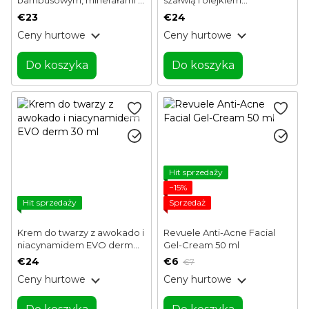
bambusowym, minerałami i
szałwią i olejkiem
probiotykami EVO derm 30
arganowym 30 ml
€23
€24
ml
Ceny hurtowe
Ceny hurtowe
Do koszyka
Do koszyka
Hit sprzedaży
−15%
Hit sprzedaży
Sprzedaż
Krem do twarzy z awokado i
Revuele Anti-Acne Facial
niacynamidem EVO derm
Gel-Cream 50 ml
30 ml
€24
€6
€7
Ceny hurtowe
Ceny hurtowe