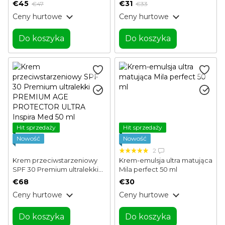
ml
€45
€31
€47
€33
Ceny hurtowe
Ceny hurtowe
Do koszyka
Do koszyka
Hit sprzedaży
Hit sprzedaży
Nowość
Nowość
2
Krem przeciwstarzeniowy
Krem-emulsja ultra matująca
SPF 30 Premium ultralekki
Mila perfect 50 ml
PREMIUM AGE PROTECTOR
€68
€30
ULTRA Inspira Med 50 ml
Ceny hurtowe
Ceny hurtowe
Do koszyka
Do koszyka