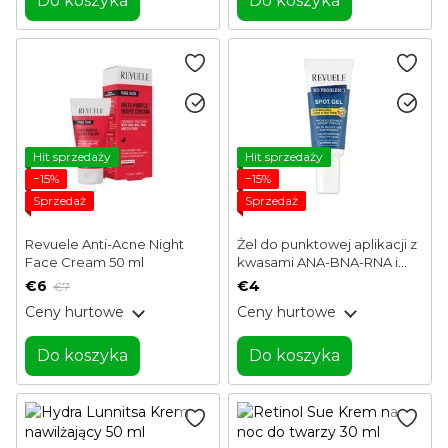
Do koszyka
Do koszyka
Hit sprzedaży
Hit sprzedaży
−15%
−15%
Sprzedaż
Sprzedaż
Revuele Anti-Acne Night
Żel do punktowej aplikacji z
Face Cream 50 ml
kwasami ANA-BNA-RNA i
olejkiem z drzewa
€6
€4
€7
herbacianego No Problem
Ceny hurtowe
Ceny hurtowe
Revuele 25 ml
Do koszyka
Do koszyka