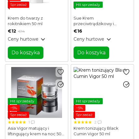
Sprzedaż
Hit sprzedaży
Krem do twarzy z
Sue Krem
rokitnikiem 50 ml
przeciwtrądzikowy i
przeciwzapalny do twarzy
€12
€16
€14
50 ml
Ceny hurtowe
Ceny hurtowe
Do koszyka
Do koszyka
Hit sprzedaży
Hit sprzedaży
−5%
−5%
Sprzedaż
Sprzedaż
1
2
Asia Vigor matujący i
Krem tonizujący Black
liftingujący krem ​​na noc 50
Cumin Vigor 50 ml