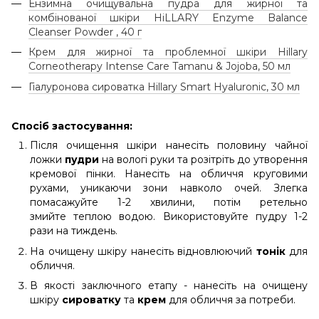
Ензимна очищувальна пудра для жирної та
комбінованої шкіри HiLLARY Enzyme Balance
Cleanser Powder , 40 г
Крем для жирної та проблемної шкіри Hillary
Corneotherapy Intense Сare Tamanu & Jojoba, 50 мл
Гіалуронова сироватка Hillary Smart Hyaluronic, 30 мл
Спосіб застосування:
Після очищення шкіри нанесіть половину чайної
ложки
пудри
на вологі руки та розітріть до утворення
кремової пінки. Нанесіть на обличчя круговими
рухами, уникаючи зони навколо очей. Злегка
помасажуйте 1-2 хвилини, потім ретельно
змийте теплою водою. Використовуйте пудру 1-2
рази на тиждень.
На очищену шкіру нанесіть відновлюючий
тонік
для
обличчя.
В якості заключного етапу - нанесіть на очищену
шкіру
сироватку
та
крем
для обличчя за потреби.