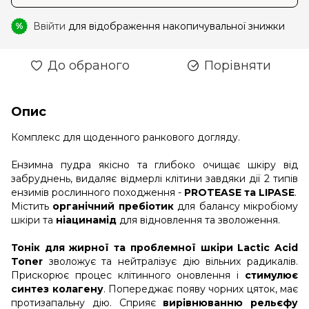
Ввійти
для відображення накопичувальної знижки
%
До обраного
Порівняти
Опис
Комплекс для щоденного ранкового догляду.
Ензимна пудра якісно та глибоко очищає шкіру від
забруднень, видаляє відмерлі клітини завдяки дії 2 типів
ензимів рослинного походження -
PROTEASE та LIPASE
.
Містить
органічний пребіотик
для балансу мікробіому
шкіри та
ніацинамід
для відновлення та зволоження.
Тонік для жирної та проблемної шкіри Lactic Aсid
Toner
зволожує та нейтралізує дію вільних радикалів.
Прискорює процес клітинного оновлення і
стимулює
синтез колагену
. Попереджає появу чорних цяток, має
протизапальну дію. Сприяє
вирівнюванню рельєфу