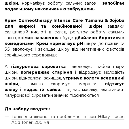
шкіри
, нормалізує роботу сальних залоз і
запобігає
подальшому накопиченню забруднень
.
Крем Corneotherapy Intense Care Tamanu & Jojoba
для жирної та комбінованої шкіри
завдяки
саліциловій кислоті в складі регулює роботу сальних
залоз,
знімає запалення
і буде
дбайливо боротися з
комедонами
.
Крем нормалізує pH
шкіри до позначки
5,5, зволожує і захищає шкіру від негативних факторів
зовнішнього середовища.
А
гіалуронова сироватка
зволожує глибокі шари
шкіри,
попереджає старіння
і відроджує молодість
шкіри, відновлює і захищає,
утримує вологу всередині
шкіри
, помітно скорочує зморшки,
підтягує
шкіру і надає їй сяйва
. Під час масажу, властивості
гіалуронової сироватки значно підсилюються.
До набору входять:
Тонік для жирної та проблемної шкіри Hillary Lactic
Aсid Toner, 200 мл