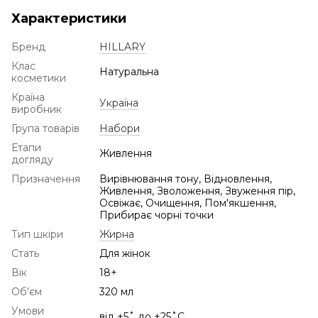
Характеристики
Бренд
HILLARY
Клас
Натуральна
косметики
Країна
Україна
виробник
Група товарів
Набори
Етапи
Живлення
догляду
Призначення
Вирівнювання тону, Відновлення,
Живлення, Зволоження, Звуження пір,
Освіжає, Очищення, Пом'якшення,
Прибирає чорні точки
Тип шкіри
Жирна
Стать
Для жінок
Вік
18+
Об'єм
320 мл
Умови
від +5˚ до +25˚С