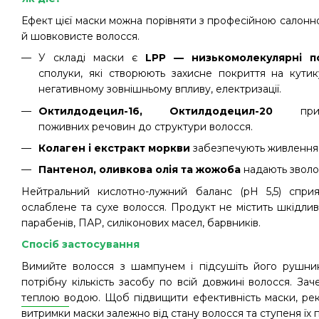
Ефект цієї маски можна порівняти з професійною сало
й шовковисте волосся.
У складі маски є
LPP — низькомолекулярні п
сполуки, які створюють захисне покриття на кутик
негативному зовнішньому впливу, електризації.
Октилдодецил-16, Октилдодецил-20
пр
поживних речовин до структури волосся.
Колаген і екстракт моркви
забезпечують живлення, 
Пантенол, оливкова олія та жожоба
надають зволо
Нейтральний кислотно-лужний баланс (pH 5,5) спри
ослаблене та сухе волосся. Продукт не містить шкідливи
парабенів, ПАР, силіконових масел, барвників.
Спосіб застосування
Вимийте волосся з шампунем і підсушіть його рушник
потрібну кількість засобу по всій довжині волосся. Зач
теплою водою. Щоб підвищити ефективність маски, рек
витримки маски залежно від стану волосся та ступеня їх