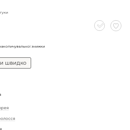
дгуки
накопичувальної знижки
ти швидко
а
орея
волосся
я