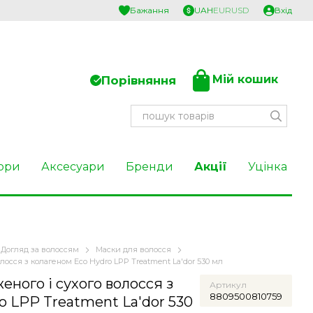
Бажання
UAH
EUR
USD
Вхід
Мій кошик
Порівняння
ори
Аксесуари
Бренди
Акції
Уцінка
Догляд за волоссям
Маски для волосся
лосся з колагеном Eco Hydro LPP Treatment La'dor 530 мл
ного і сухого волосся з
Артикул
8809500810759
o LPP Treatment La'dor 530