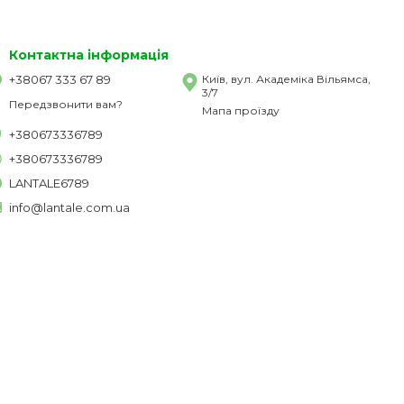
Контактна інформація
+38067 333 67 89
Київ, вул. Академіка Вільямса,
3/7
Передзвонити вам?
Мапа проїзду
+380673336789
+380673336789
LANTALE6789
info@lantale.com.ua