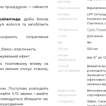
догляду
нною процедурою — сяйнисте
Призначення
Відновленн
Активні
LPP Октилд
компоненти
Колаген і 
оліпептиди
, дрібні білкові
Пантенол, 
улі волосся та запобігають
Тип волосся
Сухе
,
Пошк
Стать
Для жінок
искорюють потрапляння
Вік
18+
Об'єм
530 мл
блиск і еластичність.
Умови
жувальний ефект.
від +5˚ до +
зберігання
яє позитивному впливу на
Спосіб
Вимийте во
х хімічних сполук: етанолу,
застосування
розподіліть
Зачекайте 
ефективніс
залежно від
ом. Поступово розподіліть
Додаткова
Висновки де
екайте 5-10 хвилин і змийте
інформація
сертифікати
омендується збільшити час
Склад INCI
Water, Cetea
 пошкодження.
Jojoba Oil O