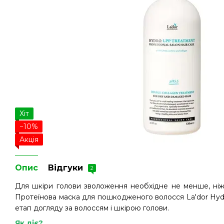
Хіт
−10%
Акція
Опис
Відгуки
2
Для шкіри голови зволоження необхідне не менше, ніж
Протеїнова маска для пошкодженого волосся La'dor Hy
етап догляду за волоссям і шкірою голови.
Як діє?