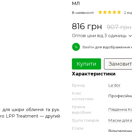
мл
В наявності
2 ві
816 грн
907 грн
Оптові ціни від 3 одиниць
%
Ввійти
для відображення 
Купити
Замови
Характеристики
Бренд
La'dor
Клас
Професійн
косметики
Країна
 для шкіри обличчя та рук.
Південна К
виробник
dro LPP Treatment — другий
Група товарів
Маски для 
Етапи
Відновленн