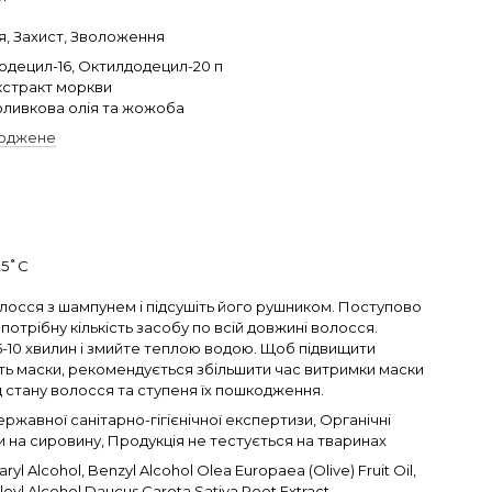
я, Захист, Зволоження
одецил-16, Октилдодецил-20 п
екстракт моркви
оливкова олія та жожоба
оджене
25˚С
лосся з шампунем і підсушіть його рушником. Поступово
 потрібну кількість засобу по всій довжині волосся.
5-10 хвилин і змийте теплою водою. Щоб підвищити
ть маски, рекомендується збільшити час витримки маски
 стану волосся та ступеня їх пошкодження.
ржавної санітарно-гігієнічної експертизи, Органічні
 на сировину, Продукція не тестується на тваринах
ryl Alcohol, Benzyl Alcohol Olea Europaea (Olive) Fruit Oil,
leyl Alcohol,Daucus Carota Sativa Root Extract