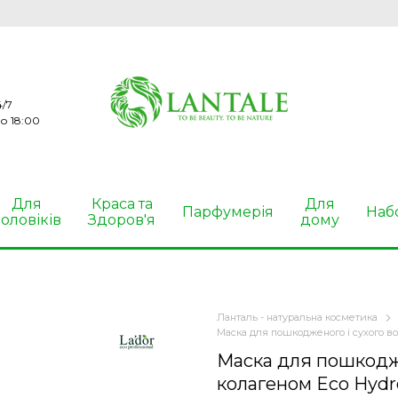
/7
о 18:00
Для
Краса та
Для
Парфумерія
Наб
оловіків
Здоров'я
дому
Ланталь - натуральна косметика
Маска для пошкодженого і сухого во
Маска для пошкодже
колагеном Eco Hydr