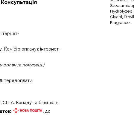
Консультація
Stearamidop
Hydrolyzed 
Glycol, Ethy
Fragrance.
інтернет-
 Комісію оплачує інтернет-
ку оплачує покупець)
%
передоплати.
, США, Канаду та більшість
оштою
, до