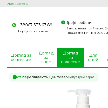
Перейти до основного контенту
Укр
Рус
Eng
PL
Графік роботи:
+38067 333 67 89
Замовлення приймаємо 24
Передзвонити вам?
Працюємо ПН-ПТ з 09:00 д
Догляд
Догляд
Догляд за
Для
за
за
обличчям
дітей
ч
тілом
волоссям
27
переглядають цей товар
Популярно зараз