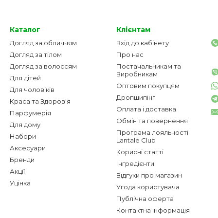
Каталог
Клієнтам
Догляд за обличчям
Вхід до кабінету
Догляд за тілом
Про нас
Догляд за волоссям
Постачальникам та
Виробникам
Для дітей
Оптовим покупцям
Для чоловіків
Дропшипінг
Краса та Здоров'я
Оплата і доставка
Парфумерія
Обмін та повернення
Для дому
Програма лояльності
Набори
Lantale Club
Аксесуари
Корисні статті
Бренди
Інгредієнти
Акції
Відгуки про магазин
Уцінка
Угода користувача
Публічна оферта
Контактна інформація