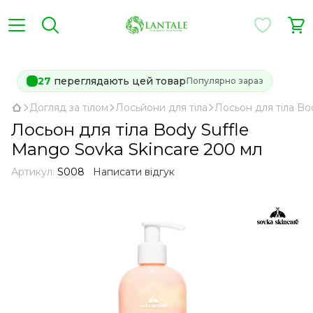
27
переглядають цей товар
Популярно зараз
Догляд за тілом
Лосьйони для тіла
Лосьон для тіла Bo
Лосьон для тіла Body Suffle
Mango Sovka Skincare 200 мл
Артикул:
S008
Написати відгук