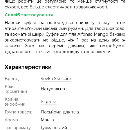
якщо робити це регулярно, то менше стягнутості та
сухості, все більше еластичності та зволоженості.
Спосіб застосування
Нанеси суфле на попередньо очищену шкіру. Потім
втирайте м'якими масажними рухами. Для твоєї шовкової
та ароматної шкіри Суфле для тіла Alfonso Mango бажано
використовувати не рідше, ніж 1 раз на день або ж
наноси його на окремі ділянки, які потребують
додаткового, інтенсивного догляду та зволоження.
Характеристики
Бренд
Sovka Skincare
Клас
Натуральна
косметики
Країна
Україна
виробник
Група товарів
Лосьйони для тіла
Аромат
Манго
Тип аромату
Гурманський