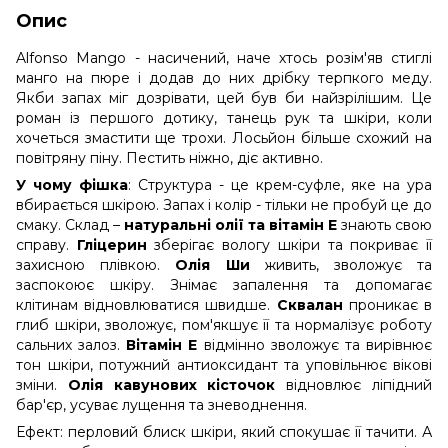
Опис
Alfonso Mango - насичений, наче хтось розім'яв стиглі
манго на пюре і додав до них дрібку терпкого меду.
Якби запах міг дозрівати, цей був би найзрілішим. Це
роман із першого дотику, танець рук та шкіри, коли
хочеться змастити ще трохи. Лосьйон більше схожий на
повітряну піну. Пестить ніжно, діє активно.
У чому фішка
: Структура - це крем-суфле, яке на ура
вбирається шкірою. Запах і колір - тільки не пробуй це до
смаку. Склад –
натуральні олії та вітамін Е
знають свою
справу.
Гліцерин
зберігає вологу шкіри та покриває її
захисною плівкою.
Олія Ши
живить, зволожує та
заспокоює шкіру. Знімає запалення та допомагає
клітинам відновлюватися швидше.
Сквалан
проникає в
глиб шкіри, зволожує, пом'якшує її та нормалізує роботу
сальних залоз.
Вітамін Е
відмінно зволожує та вирівнює
тон шкіри, потужний антиоксидант та уповільнює вікові
зміни.
Олія кавунових кісточок
відновлює ліпідний
бар'єр, усуває лущення та зневоднення.
Ефект: перловий блиск шкіри, який спокушає її тачити. А