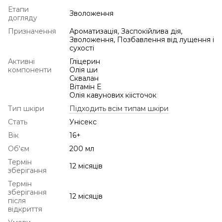
Етапи
Зволоження
догляду
Призначення
Ароматизація, Заспокійлива дія,
Зволоження, Позбавлення від лущення і
сухості
Активні
Гліцерин
компоненти
Олія ши
Сквалан
Вітамін Е
Олія кавунових кіісточок
Тип шкіри
Підходить всім типам шкіри
Стать
Унісекс
Вік
16+
Об'єм
200 мл
Термін
12 місяців
зберігання
Термін
зберігання
12 місяців
після
відкриття