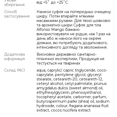
Умови
від +5˚ до +25˚С
зберігання
Спосіб
Нанеси суфле на попередньо очищену
застосування
шкіру. Потім втирайте м'якими
масажними рухами. Для твоєї шовкової
та ароматної шкіри Суфле для тіла
Alfonso Mango бажано
використовувати не рідше, ніж 1 раз на
день або ж наноси його на окремі
ділянки, які потребують додаткового,
інтенсивного догляду та зволоження.
Додаткова
Висновки державної санітарно-
інформація
гігієнічної експертизи, Продукція не
тестується на тваринах
Склад INCI
aqua, caprylic/ capric triglyceride, coco-
caprylate, pentylene glycol, glyceryl
stearate, ceteareth-20, ceteareth-12,
ceteryl alcohol, cetyl palmitate, prunus
amygdalus dulcis (sweet almond) oil,
ethylhexylglycerin, phenoxyethanol,
tocopheryl acetate, carbomer, parfum,
butyrospermum parkii (shea) oil, sodium
hydroxide, colour, fragaria ananassa fruit
extract, cocos nucifera extract