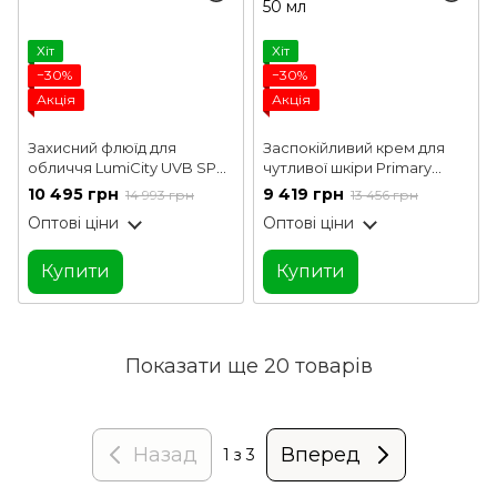
Хіт
Хіт
−30%
−30%
Акція
Акція
Захисний флюїд для
Заспокійливий крем для
обличчя LumiCity UVB SPF
чутливої ​​шкіри Primary
50 Valmont 30 мл
Cream Valmont 50 мл
10 495 грн
9 419 грн
14 993 грн
13 456 грн
Оптові ціни
Оптові ціни
Купити
Купити
Показати ще 20 товарів
Назад
Вперед
1
з 3