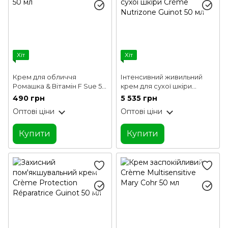
Хіт
Хіт
Крем для обличчя
Інтенсивний живильний
Ромашка & Вітамін F Sue 50
крем для сухої шкіри
мл
Crème Nutrizone Guinot 50
490 грн
5 535 грн
мл
Оптові ціни
Оптові ціни
Купити
Купити