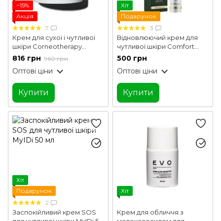
−15%
Хіт
Акція
Подарунок
7
3
Крем для сухої і чутливої
Відновлюючий крем для
шкіри Corneotherapy
чутливої шкіри Comfort
Intense Сare Avocado &
cream SPF 15 MyIDi 50 мл
816 грн
500 грн
960 грн
Squalane Hillary 50 г
Оптові ціни
Оптові ціни
Купити
Купити
Хіт
Подарунок
Хіт
2
Заспокійливий крем SOS
Крем для обличчя з