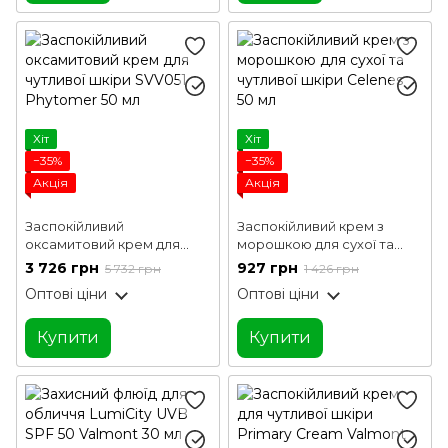
Хіт
Хіт
−35%
−35%
Акція
Акція
Заспокійливий
Заспокійливий крем з
оксамитовий крем для
морошкою для сухої та
чутливої шкіри SVV051
чутливої шкіри Celenes 50
3 726 грн
927 грн
5 732 грн
1 426 грн
Phytomer 50 мл
мл
Оптові ціни
Оптові ціни
Купити
Купити