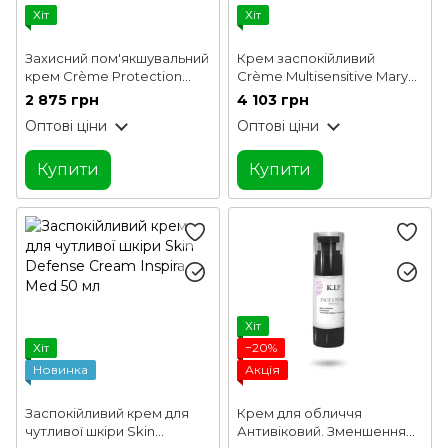
Хіт
Хіт
Захисний пом'якшувальний
Крем заспокійливий
крем Crème Protection
Crème Multisensitive Mary
Réparatrice Guinot 50 мл
Cohr 50 мл
2 875 грн
4 103 грн
Оптові ціни
Оптові ціни
Купити
Купити
Хіт
Хіт
−20%
Новинка
Акція
Заспокійливий крем для
Крем для обличчя
чутливої шкіри Skin
Антивіковий. Зменшення