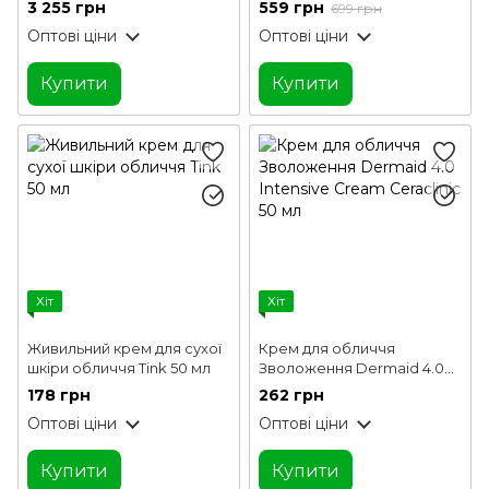
Defense Cream Inspira Med
зморшок та підтяжка K.I.P.
3 255 грн
559 грн
699 грн
50 мл
30 мл
Оптові ціни
Оптові ціни
Купити
Купити
Хіт
Хіт
Живильний крем для сухої
Крем для обличчя
шкіри обличчя Tink 50 мл
Зволоження Dermaid 4.0
Intensive Cream Ceraclinic
178 грн
262 грн
50 мл
Оптові ціни
Оптові ціни
Купити
Купити