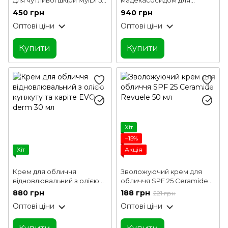
для чутливої шкіри MyIDi 50
мадекасосидом для
мл
зміцнення судин EVO derm
450 грн
940 грн
30 мл
Оптові ціни
Оптові ціни
Купити
Купити
Хіт
−15%
Хіт
Акція
Крем для обличчя
Зволожуючий крем для
відновлювальний з олією
обличчя SPF 25 Ceramide
кунжуту та каріте EVO
Revuele 50 мл
880 грн
188 грн
221 грн
derm 30 мл
Оптові ціни
Оптові ціни