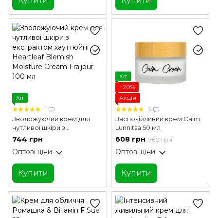
Купити
Купити
Хіт
−20%
Хіт
Акція
1
3
Зволожуючий крем для
Заспокійливий крем Calm
чутливої шкіри з
Lunnitsa 50 мл
екстрактом хауттюйні
744 грн
608 грн
760 грн
Heartleaf Blemish Moisture
Оптові ціни
Оптові ціни
Cream Fraijour 100 мл
Купити
Купити