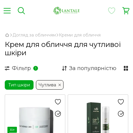
,
Догляд за обличчям
Креми для обличчя
Крем для обличчя для чутливої
шкіри
Фільтр
За популярністю
1
Тип шкіри
Чутлива
Хіт