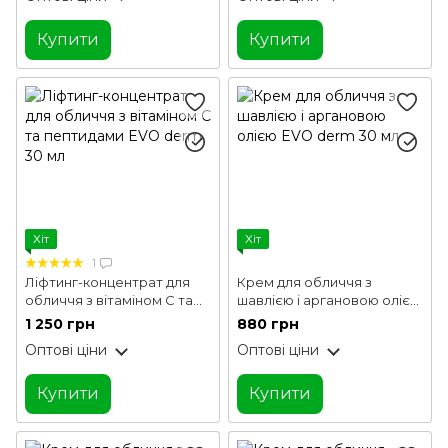
Купити
Купити
Хіт
Хіт
1
Ліфтинг-концентрат для
Крем для обличчя з
обличчя з вітаміном С та
шавлією і аргановою олією
пептидами EVO derm 30 мл
EVO derm 30 мл
1 250 грн
880 грн
Оптові ціни
Оптові ціни
Купити
Купити