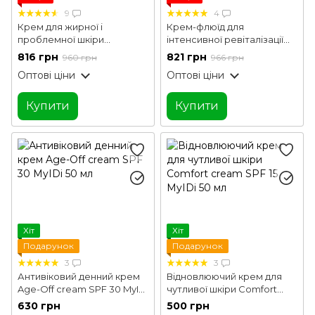
9
4
Крем для жирної і
Крем-флюїд для
проблемної шкіри
інтенсивної ревіталізації
Corneotherapy Intense Сare
шкіри з вітаміном С Vitamin
816 грн
821 грн
960 грн
966 грн
Tamanu & Jojoba Hillary 50 г
C Intensive Skin
Оптові ціни
Оптові ціни
Revitalization Fluid Hillary 30
мл
Купити
Купити
Хіт
Хіт
Подарунок
Подарунок
3
3
Антивіковий денний крем
Відновлюючий крем для
Age-Off cream SPF 30 MyIDi
чутливої шкіри Comfort
50 мл
cream SPF 15 MyIDi 50 мл
630 грн
500 грн