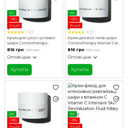
Хіт
Хіт
−15%
−15%
Акція
Акція
7
8
Крем для сухої і чутливої
Крем для всіх типів шкіри
шкіри Corneotherapy
Corneotherapy Intense Сare
Intense Сare Avocado &
5 oil's Hillary 50 г
816 грн
816 грн
960 грн
960 грн
Squalane Hillary 50 г
Оптові ціни
Оптові ціни
Купити
Купити
Хіт
Хіт
−15%
−15%
Акція
Акція