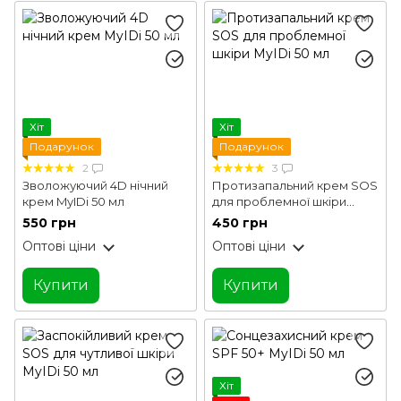
Хіт
Хіт
Подарунок
Подарунок
2
3
Зволожуючий 4D нічний
Протизапальний крем SOS
крем MyIDi 50 мл
для проблемної шкіри
MyIDi 50 мл
550 грн
450 грн
Оптові ціни
Оптові ціни
Купити
Купити
Хіт