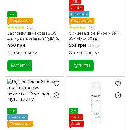
−15%
Акція
Хіт
Новинка
Подарунок
Подарунок
2
2
Заспокійливий крем SOS
Сонцезахисний крем SPF
для чутливої шкіри MyIDi 50
50+ MyIDi 50 мл
мл
450 грн
553 грн
650 грн
Оптові ціни
Оптові ціни
Купити
Купити
Хіт
Хіт
Новинка
−20%
Подарунок
Акція