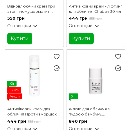
Відновлюючий крем при
Антивіковий крем - ліфтинг
атопічному дерматиті
для обличчя Chaban 30 мл
Корагард MyIDi 100 мл
550 грн
444 грн
555 грн
Оптові ціни
Оптові ціни
Купити
Купити
Хіт
−20%
Акція
Хіт
Антивіковий крем для
Флюїд для обличчя з
обличчя Проти зморшок
пудрою бамбуку,
Chaban 30 мл
мінералами та
444 грн
840 грн
555 грн
пробіотиками EVO derm 30
Оптові ціни
Оптові ціни
мл