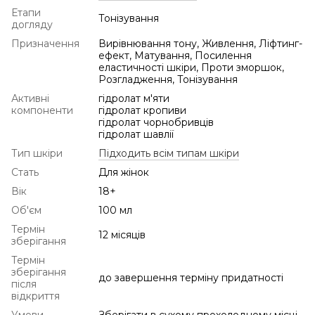
Етапи
Тонізування
догляду
Призначення
Вирівнювання тону, Живлення, Ліфтинг-
ефект, Матування, Посилення
еластичності шкіри, Проти зморшок,
Розгладження, Тонізування
Активні
гідролат м'яти
компоненти
гідролат кропиви
гідролат чорнобривців
гідролат шавлії
Тип шкіри
Підходить всім типам шкіри
Стать
Для жінок
Вік
18+
Об'єм
100 мл
Термін
12 місяців
зберігання
Термін
зберігання
до завершення терміну придатності
після
відкриття
Умови
Зберігати в сухому прохолодному місці,