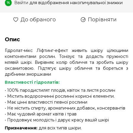
Ввійти
для відображення накопичувальної знижки
%
До обраного
Порівняти
Опис
Гідролат-мікс Ліфтинг-ефект живить шкіру цілющими
компонентами рослин. Тонізує та додасть пружності
млявій шкірі. Вирівняє колір обличчя та зробить шкіру
оксамитовою. Підтягує шкіру обличчя та бореться з
дрібними зморшками
Властивості гідролатів:
• 100% пародистилят плодів, квіток та листя рослин
• Містить водорозчинні рослинні корисні елементи.
• Має цінні властивості певної рослини
• Не містить спирту, ароматичних добавок, консервантів
• Має чудовий аромат квітів і трав
• Продовжує молодість і дарує красу вашій шкірі
Призначення:
для всіх типів шкіри.