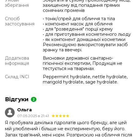
зберігання
захищеному від попадання прямих
сонячних променів
Спосіб
• тонік/спрей для обличчя та тіла
застосування
• компонент масок для обличчя
• для "розведення" порції крему
• для приготування косметичного льоду
• як компонент домашньої косметики
Рекомендуємо використовувати засіб
зранку та ввечері.
Додаткова
Висновки державної санітарно-
інформація
гігієнічної експертизи, Продукція не
тестується на тваринах
Склад INCI
Peppermint hydrolate, nettle hydrolate,
marigold hydrolate, sage hydrolate.
Відгуки
2
Ольга
07.05.2025 в 21:41
Я пробувала декілька гідролатів цього бренду, але цей
мій улюблений і більше не експериментую, беру його.
Запах трав'яний, мені норм. Розприскую на обличчя після