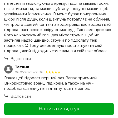
нанесення зволожуючого крему, іноді на макіяж трохи,
після вмивання, на маски з убтану і покупні маски, щоб
уповільнити їх висихання. В мене буває почервоніння
шкіри після душу, коли шампунь потрапляє на обличчя,
чи просто довгий контакт з водопровідною водою і цей
гідролат заспокоює шкіру, знімає зуд. Так само прискаю
його на контактний гель для мікрострумів, щоб не
застигав надто швидко, струми по гідролату теж
працюють 😉 Тому рекомендую просто шукати свій
гідролат, який підходить саме вам, а я свій вже обрала
Відповісти
Тетяна
06.05.2025 в 21:36
Взяла цей гідролат перший раз. Запах приємний.
Використовую вранці під крем, а також на ніч -
подобається відчуття підтягнутості на ранок.
Відповісти
Написати відгук