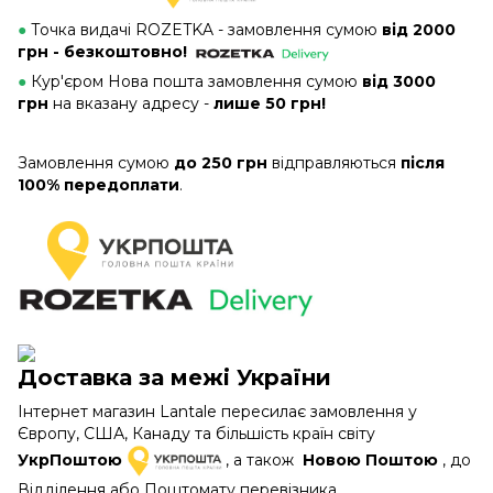
●
Точка видачі ROZETKA - замовлення сумою
від 2000
грн - безкоштовно!
●
Кур'єром Нова пошта замовлення сумою
від 3000
грн
на вказану адресу -
лише 50 грн!
Замовлення сумою
до 250 грн
відправляються
після
100% передоплати
.
Доставка за межі України
Інтернет магазин Lantale пересилає замовлення у
Європу, США, Канаду та більшість країн світу
УкрПоштою
, а також
Новою Поштою
, до
Відділення або Поштомату перевізника.