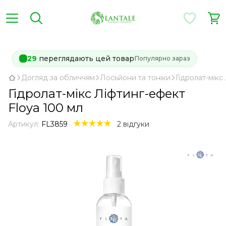
29
переглядають цей товар
Популярно зараз
Догляд за обличчям
Лосьйони та тоніки
Гідролат-мікс
Гідролат-мікс Ліфтинг-ефект
Floya 100 мл
Артикул:
FL3859
2 відгуки