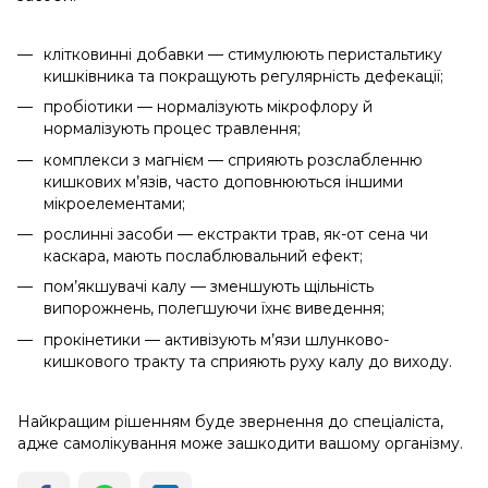
клітковинні добавки — стимулюють перистальтику
кишківника та покращують регулярність дефекації;
пробіотики — нормалізують мікрофлору й
нормалізують процес травлення;
комплекси з магнієм — сприяють розслабленню
кишкових м’язів, часто доповнюються іншими
мікроелементами;
рослинні засоби — екстракти трав, як-от сена чи
каскара, мають послаблювальний ефект;
пом’якшувачі калу — зменшують щільність
випорожнень, полегшуючи їхнє виведення;
прокінетики — активізують м’язи шлунково-
кишкового тракту та сприяють руху калу до виходу.
Найкращим рішенням буде звернення до спеціаліста,
адже самолікування може зашкодити вашому організму.