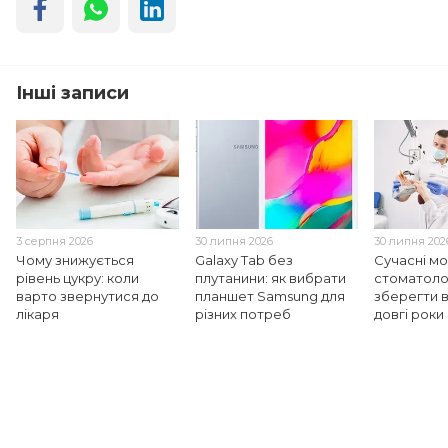
Інші записи
3 серпня 2026
30 липня 2026
30 липня 202
Чому знижується
Galaxy Tab без
Сучасні м
рівень цукру: коли
плутанини: як вибрати
стоматолог
варто звернутися до
планшет Samsung для
зберегти в
лікаря
різних потреб
довгі роки