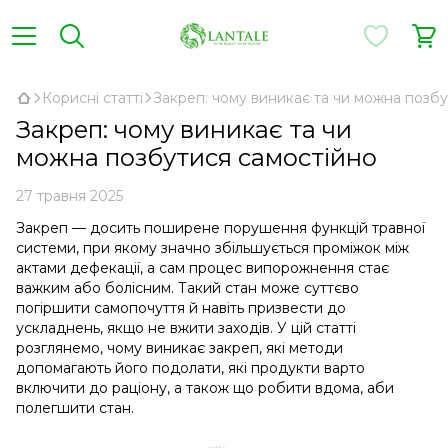
Корисні статті
Закреп: чому виникає та чи можна позбу
Закреп: чому виникає та чи
можна позбутися самостійно
27 травня 2025
Закреп — досить поширене порушення функцій травної
системи, при якому значно збільшується проміжок між
актами дефекації, а сам процес випорожнення стає
важким або болісним. Такий стан може суттєво
погіршити самопочуття й навіть призвести до
ускладнень, якщо не вжити заходів. У цій статті
розглянемо, чому виникає закреп, які методи
допомагають його подолати, які продукти варто
включити до раціону, а також що робити вдома, аби
полегшити стан.