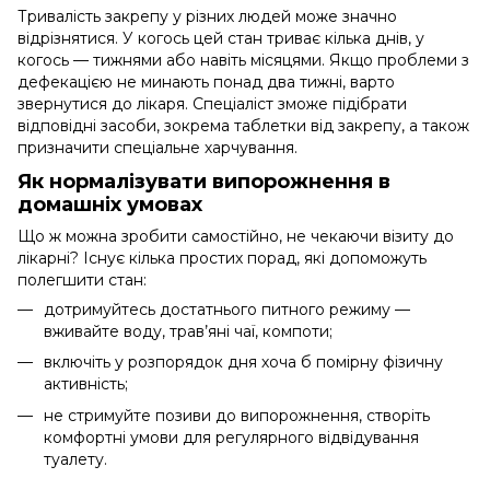
Тривалість закрепу у різних людей може значно
відрізнятися. У когось цей стан триває кілька днів, у
когось — тижнями або навіть місяцями. Якщо проблеми з
дефекацією не минають понад два тижні, варто
звернутися до лікаря. Спеціаліст зможе підібрати
відповідні засоби, зокрема таблетки від закрепу, а також
призначити спеціальне харчування.
Як нормалізувати випорожнення в
домашніх умовах
Що ж можна зробити самостійно, не чекаючи візиту до
лікарні? Існує кілька простих порад, які допоможуть
полегшити стан:
дотримуйтесь достатнього питного режиму —
вживайте воду, трав’яні чаї, компоти;
включіть у розпорядок дня хоча б помірну фізичну
активність;
не стримуйте позиви до випорожнення, створіть
комфортні умови для регулярного відвідування
туалету.