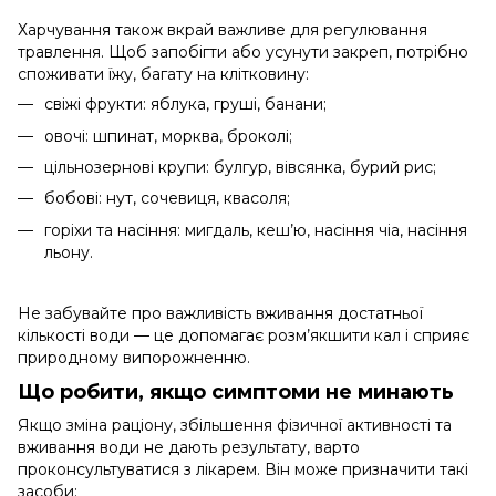
Харчування також вкрай важливе для регулювання
травлення. Щоб запобігти або усунути закреп, потрібно
споживати їжу, багату на клітковину:
свіжі фрукти: яблука, груші, банани;
овочі: шпинат, морква, броколі;
цільнозернові крупи: булгур, вівсянка, бурий рис;
бобові: нут, сочевиця, квасоля;
горіхи та насіння: мигдаль, кеш’ю, насіння чіа, насіння
льону.
Не забувайте про важливість вживання достатньої
кількості води — це допомагає розм’якшити кал і сприяє
природному випорожненню.
Що робити, якщо симптоми не минають
Якщо зміна раціону, збільшення фізичної активності та
вживання води не дають результату, варто
проконсультуватися з лікарем. Він може призначити такі
засоби: