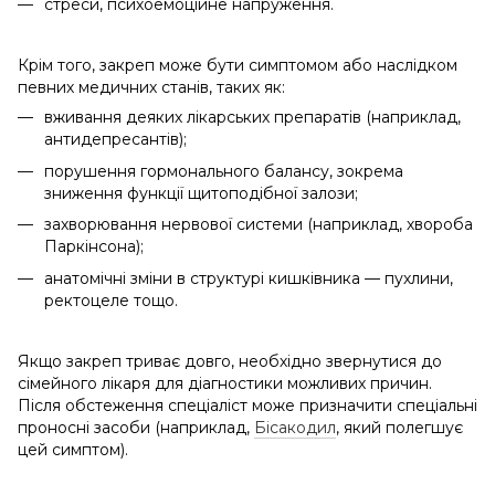
стреси, психоемоційне напруження.
Крім того, закреп може бути симптомом або наслідком
певних медичних станів, таких як:
вживання деяких лікарських препаратів (наприклад,
антидепресантів);
порушення гормонального балансу, зокрема
зниження функції щитоподібної залози;
захворювання нервової системи (наприклад, хвороба
Паркінсона);
анатомічні зміни в структурі кишківника — пухлини,
ректоцеле тощо.
Якщо закреп триває довго, необхідно звернутися до
сімейного лікаря для діагностики можливих причин.
Після обстеження спеціаліст може призначити спеціальні
проносні засоби (наприклад,
Бісакодил
, який полегшує
цей симптом).