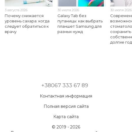
3 августа 2026
30 июля 2026
30 июля 2026
Почему снижается
Galaxy Tab без
Современ
уровень сахара: когда
путаницы: как выбрать
возможно
следует обратиться к
планшет Samsung для
стоматолог
врачу
разных нужд
сохранить
собственн
долгие го
+38067 333 67 89
Контактная информация
Полная версия сайта
Карта сайта
© 2019 - 2026