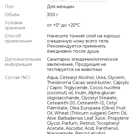
Пол
Для женщин
Объём
300 г
Условия
от +5° до +25°С
хранения
Способ
Нанесите тонкий слой на хорошо
применения
очищенную кожу всего тела.
Рекомендуется применять
ежедневно после душа.
Дополнительная
Санитарно эпидемиологическое
информация
заключение, Продукция не
тестируется на животных
Состав INCI
Aqua, Cetearyl Alcohol, Urea, Glycerin,
Theobroma Cacao seed butter, Caprylic
/ Capric Triglyceride, Cocos nucifera
(coconut) oil, Inulin, Alpha-glucan
oligosaccharide, Glyceryl Stearate,
Ceteareth-20, Ceteareth-12, Cetyl
Palmitate, Olea Europaea (Olive) Fruit
Oil, Wheat (Triticum vulgare) Germ Oil,
Aloe Barbadensis Leaf Juice, Propylene
Glycol, Parfum, Retinol, Tocopheryl
Acetate, Ascorbic Acid, Panthenol,
Niacinamide, Benzyl alcohol,